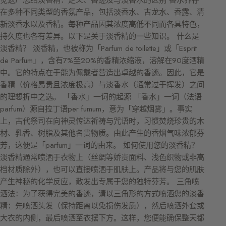
觉遗产总结淡香精：定义、香迹及与淡香水的区别 香水界存
在多种不同类型的香氛产品，包括淡香水、古龙水、香露、清
新淡香水以及香精。每种产品因其浓度高低不同而各具特色，
持久度也各有差异。以下是关于淡香精的一些知识。 什么是
淡香精？ 淡香精，也被称为「Parfum de toilette」或「Esprit
de Parfum」，含有7%至20%的香精浓缩液，溶解在90度酒精
中。它的特点在于能为佩戴者营造出卓越的香迹。因此，它是
香精（价格昂贵且浓度极高）与淡香水（通常过于挥发）之间
的理想折中之选。 「香水」一词的起源 「香水」一词（法语
parfum）源自拉丁语per fumum，意为「穿越烟雾」。事实
上，古代祭司在向神灵传达祈祷与咒语时，习惯焚烧珍贵的木
材、乳香、树脂及其他名贵物质。由此产生的香烟气味浓郁芬
芳，这便是「parfum」一词的由来。 如何使用您的淡香精？
淡香精通常喷洒于衣物上（丝绸等娇贵面料、浅色织物或非高
档材质除外），也可以直接喷洒于肌肤上。产品将与您的肌肤
产生神秘的化学反应，散发出专属于您的独特芬芳。 三角喷
洒法：为了获得完美的香迹，请以三角形的方式喷洒您的淡香
精：先喷洒头发（保持距离以免损伤发质），然后喷洒外套或
大衣的内侧，最后喷洒至衣摆下方。这样，您便能确保整天都