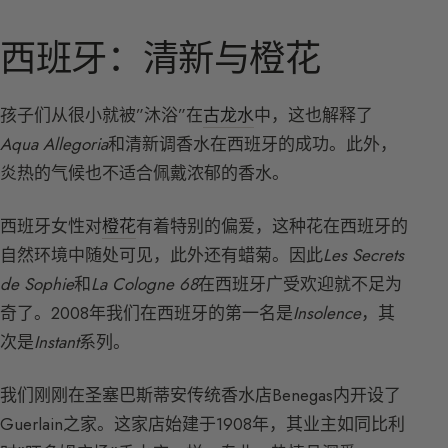
西班牙：清新与橙花
孩子们从很小就被”沐浴”在
古龙水
中，这也解释了
Aqua Allegoria
和清新调香水在西班牙的成功。此外，
炎热的气候也不适合佩戴浓郁的香水。
西班牙女性对
橙花
有着特别的偏爱，这种花在西班牙的
自然环境中随处可见，此外还有蜡菊。因此
Les Secrets
de Sophie
和
La Cologne 68
在西班牙广受欢迎就不足为
奇了。2008年我们在西班牙的第一名是
Insolence
，其
次是
Instant
系列。
我们刚刚在圣塞巴斯蒂安传统香水店Benegas内开设了
Guerlain之家。这家店始建于1908年，其业主如同比利