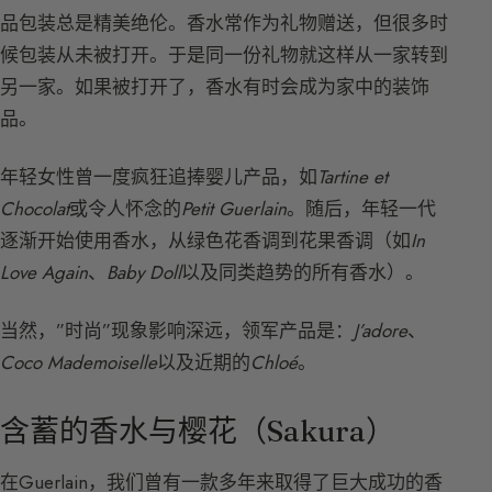
品包装总是精美绝伦。香水常作为礼物赠送，但很多时
候包装从未被打开。于是同一份礼物就这样从一家转到
另一家。如果被打开了，香水有时会成为家中的装饰
品。
年轻女性曾一度疯狂追捧婴儿产品，如
Tartine et
Chocolat
或令人怀念的
Petit Guerlain
。随后，年轻一代
逐渐开始使用香水，从绿色花香调到花果香调（如
In
Love Again
、
Baby Doll
以及同类趋势的所有香水）。
当然，”时尚”现象影响深远，领军产品是：
J’adore
、
Coco Mademoiselle
以及近期的
Chloé
。
含蓄的香水与樱花（Sakura）
在Guerlain，我们曾有一款多年来取得了巨大成功的香