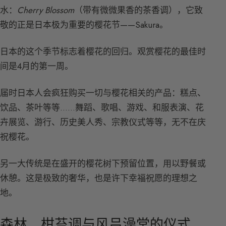
水：
Cherry Blossom
（带有微微果香的茶香调），它致
敬的正是日本极为重要的樱花节——Sakura。
日本的这个季节标志着樱花的回归。观赏樱花的最佳时
间是4月的第一周。
届时日本人会疯狂购买一切与樱花相关的产品：糕点、
饮品、茶叶等等……舞蹈、歌唱、游戏、和服表演、花
卉展览、游行、历史美人秀、宗教仪式等等，无不在庆
祝樱花。
另一大传统是在盛开的樱花树下预留位置，用以野餐或
休憩。这是极致的奢华，也是许下幸福祝愿的理想之
地。
森林、柑苔调与风吕澡堂的仪式