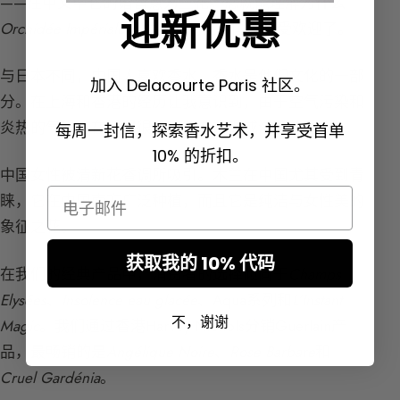
——在中文中它的谐音意为兰花。您就能理解为什么
迎新优惠
Orchidée Impériale
化妆品系列在中国尤其受欢迎了。
与日本不同，中国人喜欢香水，香水是他们文化的一部
加入 Delacourte Paris 社区。
分。在上海和香港的经历让我意识到，由于空气污染和
炎热的气候，在那里很难佩戴东方调或浓郁的香水。
每周一封信，探索香水艺术，并享受首单
10% 的折扣。
中国女性被清新花香调所吸引。木兰在中国尤其受到青
Email
睐，它在中国南方广泛种植，而且它是纯洁与女性美的
象征之花。
获取我的 10% 代码
在我们的经典产品中，消费者的选择倾向于
Champs
Elysées
、
Insolence eau glacée
、Aqua系列和
L’Instant
不，谢谢
Magic
。我们通过香港Harvey Nichols分销Guerlain产
品，最畅销的是
Angélique Noire
、
Rose Barbare
和
Cruel Gardénia
。