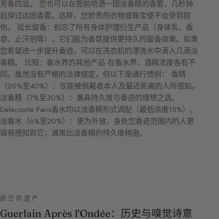
芳香四溢。 您也可以在面前喷洒一团淡香精的香雾，几秒钟
后穿过这团香雾。这样，您娇贵的衣物或珠宝便不会受到损
伤。 延长留香：别忘了所有身体护理衍生产品（身体乳、香
皂、止汗剂等），它们能为香氛提供更持久的留香效果。如果
您希望进一步提升香迹，可以在洗衣机的漂洗水中滴入几滴淡
香精。 比较：香水界的其他产品 在香水界，酒精浓度各有不
同。虽然没有严格的法律规定，但以下是通行惯例： 香精
（20%至40%）：仅能被佩戴者本人及最近距离的人所感知。
淡香精（7%至30%）：兼具持久度与香迹的理想之选。
Delacourte Paris香水均以淡香精形式调配（最低浓度15%）。
淡香水（6%至20%）：更为外放，身处您香迹范围内的人更
容易感知到它；通常比淡香精的持久度稍逊。…
娇兰的遗产
Guerlain Après l’Ondée：历史与嗅觉诗意