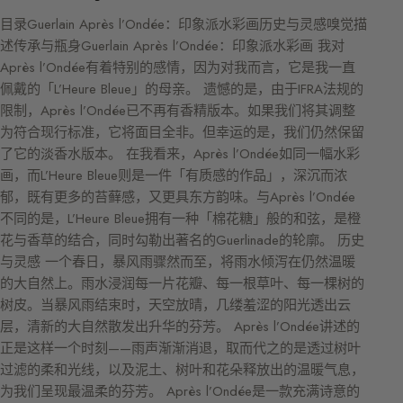
目录Guerlain Après l’Ondée：印象派水彩画历史与灵感嗅觉描
述传承与瓶身Guerlain Après l’Ondée：印象派水彩画 我对
Après l’Ondée有着特别的感情，因为对我而言，它是我一直
佩戴的「L’Heure Bleue」的母亲。 遗憾的是，由于IFRA法规的
限制，Après l’Ondée已不再有香精版本。如果我们将其调整
为符合现行标准，它将面目全非。但幸运的是，我们仍然保留
了它的淡香水版本。 在我看来，Après l’Ondée如同一幅水彩
画，而L’Heure Bleue则是一件「有质感的作品」，深沉而浓
郁，既有更多的苔藓感，又更具东方韵味。与Après l’Ondée
不同的是，L’Heure Bleue拥有一种「棉花糖」般的和弦，是橙
花与香草的结合，同时勾勒出著名的Guerlinade的轮廓。 历史
与灵感 一个春日，暴风雨骤然而至，将雨水倾泻在仍然温暖
的大自然上。雨水浸润每一片花瓣、每一根草叶、每一棵树的
树皮。当暴风雨结束时，天空放晴，几缕羞涩的阳光透出云
层，清新的大自然散发出升华的芬芳。 Après l’Ondée讲述的
正是这样一个时刻——雨声渐渐消退，取而代之的是透过树叶
过滤的柔和光线，以及泥土、树叶和花朵释放出的温暖气息，
为我们呈现最温柔的芬芳。 Après l’Ondée是一款充满诗意的