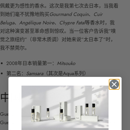
佩戴更为感性的香水。这次是我第七次去日本，当我看
到她们毫不犹豫地购买
Gourmand Coquin
、
Cuir
Beluga
、
Angélique Noire
、
Chypre Fatal
等香水时，我
对这种演变甚至革命感到惊叹。当一位客户告诉我”嗅
觉之旅纽约”（非常木质调）对她来说”太日本了”时，
我不禁莞尔。
2008年日本销量第一：
Mitsouko
第二名：
Samsara
（其次是Aqua系列）
中国：兰花与纯净
Guerlain这个名字在很多国家都不好发音，但在中国，
Guerlain的发音听起来很熟悉，具有明确而积极的含义