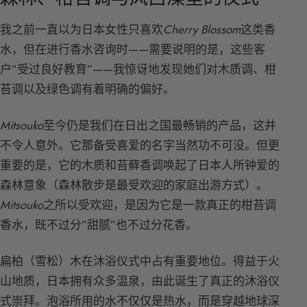
我之前一直以为日本女性只喜欢
Cherry Blossom
这类香
水，但在进行香水咨询时——需要说明的是，这些客
户”受过良好教育”——我惊讶地发现她们对木质调、柑
苔调以及绿色调有着明确的偏好。
Mitsouko
至今仍是我们在日出之国最畅销的产品，这并
不令人意外。它那备受喜爱的名字当然功不可没。但更
重要的是，它的木质和苔藓香调唤起了日本人所钟爱的
森林意象（森林散步是最受欢迎的家庭出游方式）。
Mitsouko
之所以受欢迎，是因为它是一款真正的柑苔调
香水，既不过分”甜腻”也不过分花香。
扁柏（雪松）木在沐浴仪式中占有重要地位。得益于火
山地质，日本拥有众多温泉，由此诞生了真正的沐浴仪
式崇拜。泡浴所用的水不仅仅是热水，而是穿越地球深