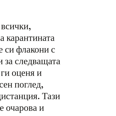
 всички,
на карантината
е си флакони с
 за следващата
 ги оценя и
сен поглед,
дистанция. Тази
е очарова и