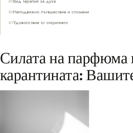
Вид терапия за духа
Неподвижно пътешествие и спомени
Удоволствие от откритието
Силата на парфюма 
карантината: Вашите