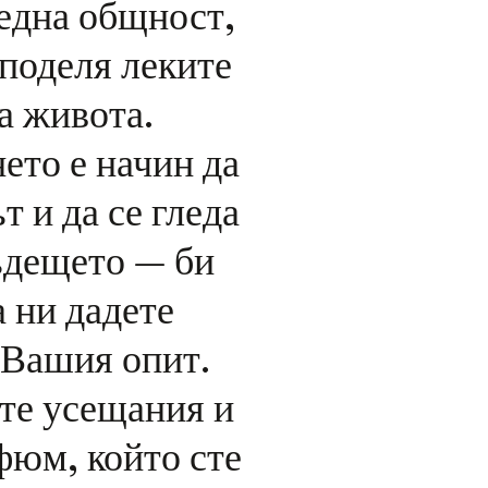
 една общност,
споделя леките
а живота.
ето е начин да
 и да се гледа
ъдещето — би
 ни дадете
Вашия опит
.
те усещания и
фюм, който сте