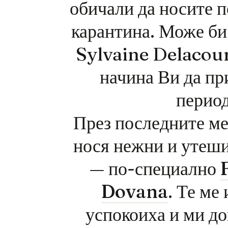
обичали да носите п
карантина. Може б
Sylvaine Delacour
начина Ви да пр
перио
През последните ме
нося нежни и утеш
— по-специално
Dovana
. Те ме
успокоиха и ми д