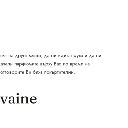
ят на друго място, да ни вдигат духа и да ни
казали парфюмите върху Вас по време на
 отговорите Ви бяха покъртителни.
lvaine