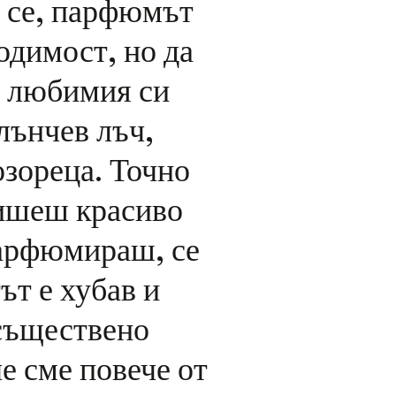
а се, парфюмът
одимост, но да
 любимия си
лънчев лъч,
озореца. Точно
ришеш красиво
парфюмираш, се
ът е хубав и
 съществено
е сме повече от