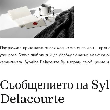
Парфюмите притежават онази магическа сила да ни пренас
утешават. Бяхме любопитни да разберем какъв ефект са о
карантината. Sylvaine Delacourte Ви изпрати съобщение и
Съобщението на Sy
Delacourte