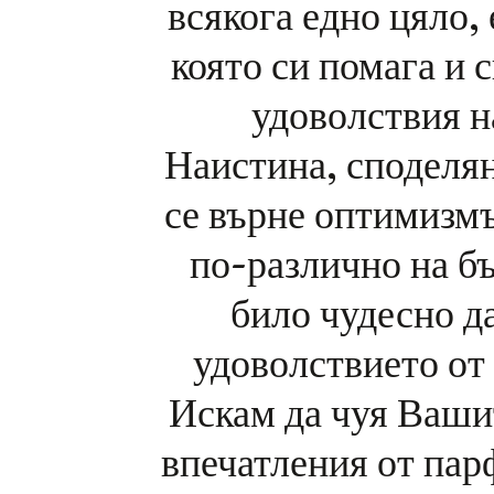
всякога едно цяло,
която си помага и 
удоволствия н
Наистина, споделян
се върне оптимизмът
по-различно на б
било чудесно да
удоволствието от
Искам да чуя Ваши
впечатления от пар