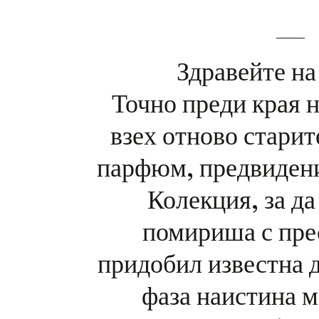
Здравейте на
Точно преди края 
взех отново старит
парфюм, предвидени
Колекция, за да
помириша с пре
придобил известна 
фаза наистина м