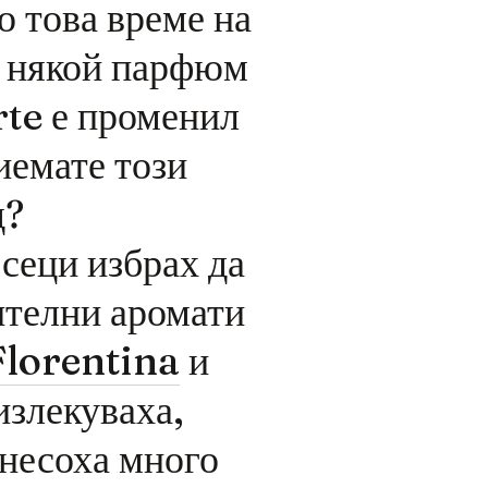
о това време на
и някой парфюм
te е променил
иемате този
д?
сеци избрах да
ителни аромати
Florentina
и
 излекуваха,
онесоха много