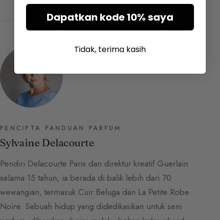
Dapatkan kode 10% saya
Tidak, terima kasih
PENCIPTA PANDUAN PARFUM
Sylvaine Delacourte
Pendiri Delacourte Paris dan direktur kreatif Guerlain
selama 15 tahun, ia berada di balik lebih dari 70
wewangian, termasuk Cuir Beluga dan La Petite Robe
Noire. Sebuah hidup yang didedikasikan untuk seni