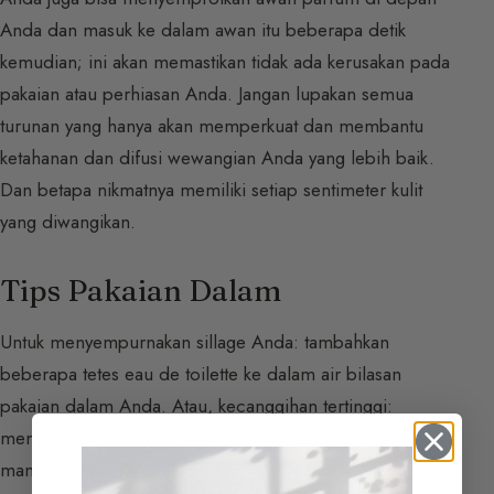
Anda dan masuk ke dalam awan itu beberapa detik
kemudian; ini akan memastikan tidak ada kerusakan pada
pakaian atau perhiasan Anda. Jangan lupakan semua
turunan yang hanya akan memperkuat dan membantu
ketahanan dan difusi wewangian Anda yang lebih baik.
Dan betapa nikmatnya memiliki setiap sentimeter kulit
yang diwangikan.
Tips Pakaian Dalam
Untuk menyempurnakan sillage Anda: tambahkan
beberapa tetes eau de toilette ke dalam air bilasan
pakaian dalam Anda. Atau, kecanggihan tertinggi:
mencuci pakaian dalam cantik Anda dengan sabun
mandi.