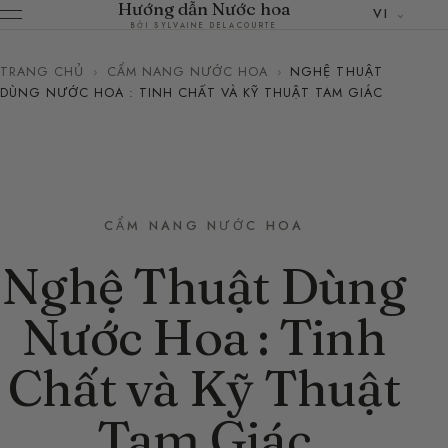
Hướng dẫn Nước hoa
VI
BỞI SYLVAINE DELACOURTE
TRANG CHỦ
›
CẨM NANG NƯỚC HOA
›
NGHỆ THUẬT
DÙNG NƯỚC HOA : TINH CHẤT VÀ KỸ THUẬT TAM GIÁC
CẨM NANG NƯỚC HOA
Nghệ Thuật Dùng
Nước Hoa : Tinh
Chất và Kỹ Thuật
Tam Giác