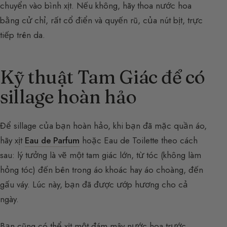
chuyển vào bình xịt. Nếu không, hãy thoa nước hoa
bằng cử chỉ, rất cổ điển và quyến rũ, của nút bịt, trực
tiếp trên da.
Kỹ thuật Tam Giác để có
sillage hoàn hảo
Để sillage của bạn hoàn hảo, khi bạn đã mặc quần áo,
hãy xịt
Eau de Parfum
hoặc Eau de Toilette theo cách
sau: lý tưởng là vẽ một tam giác lớn, từ tóc (không làm
hỏng tóc) đến bên trong áo khoác hay áo choàng, đến
gấu váy. Lúc này, bạn đã được ướp hương cho cả
ngày.
Bạn cũng có thể xịt một đám mây nước hoa trước