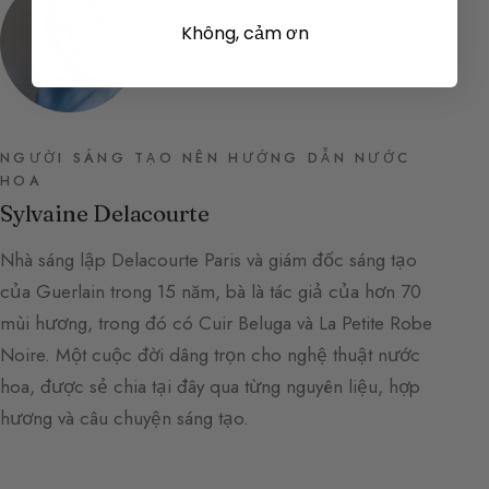
Không, cảm ơn
NGƯỜI SÁNG TẠO NÊN HƯỚNG DẪN NƯỚC
HOA
Sylvaine Delacourte
Nhà sáng lập Delacourte Paris và giám đốc sáng tạo
của Guerlain trong 15 năm, bà là tác giả của hơn 70
mùi hương, trong đó có Cuir Beluga và La Petite Robe
Noire. Một cuộc đời dâng trọn cho nghệ thuật nước
hoa, được sẻ chia tại đây qua từng nguyên liệu, hợp
hương và câu chuyện sáng tạo.