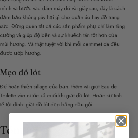
mình và bước vào đám mây đó vài giây sau, đây là cách
đảm bảo không gây hại gì cho quần áo hay đồ trang
sức. Đừng quên tất cả các sản phẩm phụ chỉ làm tăng
cường và giúp độ bền và sự khuếch tán tốt hơn của
mùi hương. Và thật tuyệt vời khi mỗi centimet da đều
được ướp hương.
Mẹo đồ lót
Để hoàn thiện sillage của bạn: thêm vài giọt Eau de
Toilette vào nước xả cuối khi giặt đồ lót. Hoặc sự tinh
tế tột đỉnh: giặt đồ lót đẹp bằng dầu gội.
Tóm lại