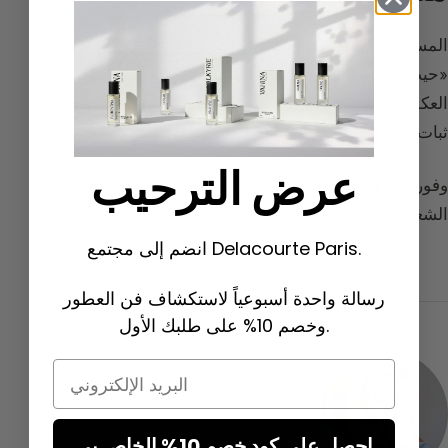
المستخلص منذ الصباح، على البشرة في نقاط الالتهاب،
«حيث نريد أن نُقبَّل». ليس المستخلص أبداً مؤذياً، بل على
العكس تماماً، إنه حميمي جداً (لنا ولمن يقربون منا) مع
ثبات أكبر. وسيكون ضماناً لترك بصمة في ذاكرة الآخرين.
عرض الترحيب
وفوراً بعدها، رشّوا Eau de Toilette أو Eau de Parfum على
الشعر والملابس (لمن يتبعونكم). إنه المنتج الأكثر انبساطاً!
انضم إلى مجتمع Delacourte Paris.
رسالة واحدة أسبوعياً لاستكشاف فن العطور
وخصم 10% على طلبك الأول.
Email
احصل على كود خصم 10% الخاص بي