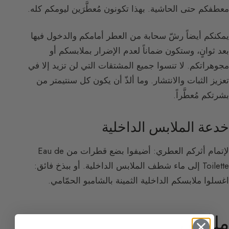
معطفكم حتى الحاشية. بهذا تكونون مُعطَّرَين ليومكم كله.
يمكنكم أيضاً رشّ سحابة من العطر أمامكم والدخول فيها
بعد ثوانٍ، وستكون ضماناً لعدم الإضرار بملابسكم أو
مجوهراتكم. لا تنسوا جميع المشتقات التي لن تزيد إلا في
تعزيز الثبات والانتشار. وما ألذّ أن يكون كل سنتيمتر من
بشرتكم مُعطَّراً.
خدعة الملابس الداخلية
لإتمام أثركم العطري: أضيفوا بضع قطرات من Eau de
Toilette إلى ماء شطف الملابس الداخلية. أو ببذخ فائق:
اغسلوا ملابسكم الداخلية الثمينة بالشامبو الحمّامي.
ملخّص