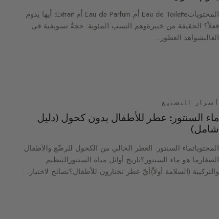
المحتوياتEau de Toilette أم Eau de Parfum أم Extrait: أيها يدوم
فعلاً؟ الحقيقة من خبيرةوهم النسب المئوية: حجةٌ تسويقية في
الغالبشواهد العطور…
أسرار التصنيع
ماء السنتور: عطر للأطفال بدون كحول (دليل
شامل)
المحتوياتماء السنتور: العطر الخالي من الكحول للرضّع والأطفال
الصغارما هو ماء السنتور؟تاريخ أوائل مياه السنتورالتنظيم
والتركيبة (السلامة أولاً)أيّ عطر تختارون للأطفال؟نصائح لاختيار…