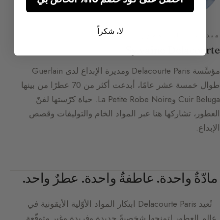
لا، شكراً
مبدعة دليل العطور
Sylvaine Delacourte
مؤسِّسة Delacourte Paris ومديرة الإبداع لدى Guerlain
طوال خمسة عشر عامًا، أبدعت أكثر من 70 عطرًا من بينها
Cuir Beluga وLa Petite Robe Noire. حياة كرّستها لفنّ
العطور، تشاركها هنا عبر المواد الخام والتوليفات وقصص
الإبداع.
مادّةٌ واحدة. عاطفةٌ واحدة. عطرٌ واحد.
تُعيد
Delacourte Paris
ابتكار المواد الأوّلية الأيقونية في
عالم العطور لتمنحها شخصيةً جديدة وفريدة وغير متوقّعة.