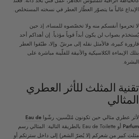
كالخياطة الراقية للملبوس الجاهز، عمل فني بحد ذاته. فعند
الإبداع غالباً ما يتصوّر العطّار العطر في نسخته المستخلص.
لا تحرموا أنفسكم منه ولا تخصّصوه للمساء، إذ حين
يُستخدَم بصواب لن يكون أبداً قوياً مؤذياً. إن أهداكم أحد
قارورة كبيرة، فالأمثل نقله إلى مرشّ. وإلا، طبّقوا العطر
بتلك الإيماءة الكلاسيكية والأنيقة للفلّينة مباشرة على
البشرة.
تقنية المثلث للأثر العطري
المثالي
لأثر عطري مثالي حين تكونون مُلبَّسين، رشّوا
Eau de
Parfum
أو Eau de Toilette بالطريقة التالية: المثالي رسم
مثلث كبير من شعركم (لا يُضرّ الشعر) إلى داخل سترتكم أو