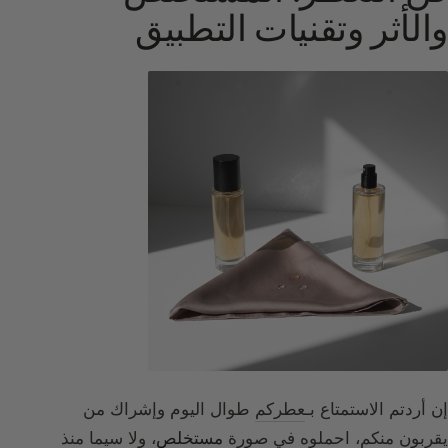
والأثر وتقنيات التطبيق
إن أردتم الاستمتاع بـ
عطركم
طوال اليوم وإشراك من
يقربون منكم، احملوه
في صورة
مستخلص
، ولا سيما منذ