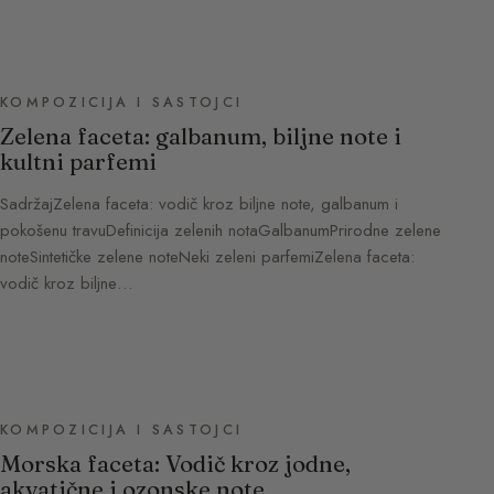
KOMPOZICIJA I SASTOJCI
Zelena faceta: galbanum, biljne note i
kultni parfemi
SadržajZelena faceta: vodič kroz biljne note, galbanum i
pokošenu travuDefinicija zelenih notaGalbanumPrirodne zelene
noteSintetičke zelene noteNeki zeleni parfemiZelena faceta:
vodič kroz biljne…
KOMPOZICIJA I SASTOJCI
Morska faceta: Vodič kroz jodne,
akvatične i ozonske note