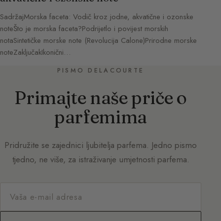
SadržajMorska faceta: Vodič kroz jodne, akvatične i ozonske
noteŠto je morska faceta?Podrijetlo i povijest morskih
notaSintetičke morske note (Revolucija Calone)Prirodne morske
noteZaključakIkonični…
PISMO DELACOURTE
Primajte naše priče o
parfemima
Pridružite se zajednici ljubitelja parfema. Jedno pismo
tjedno, ne više, za istraživanje umjetnosti parfema.