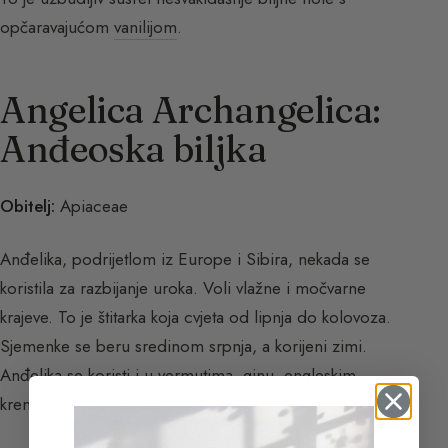
opčaravajućom
vanilijom
.
Angelica Archangelica:
Anđeoska biljka
Obitelj:
Apiaceae
Anđelika, podrijetlom iz Europe i Sibira, nekada se
koristila za razbijanje uroka. Voli vlažne i močvarne
krajeve. To je štitarka koja cvjeta od lipnja do kolovoza.
Sjemenke se beru sredinom srpnja, a korijeni zimi.
Anđelika se koristi i u vermutima, ginu, engleskim
kremama i džemovima.