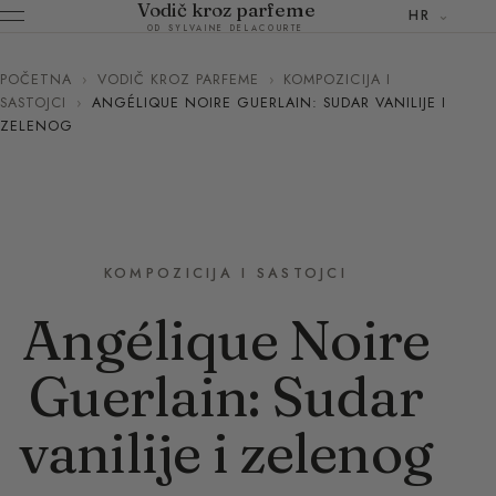
Vodič kroz parfeme
HR
OD SYLVAINE DELACOURTE
POČETNA
›
VODIČ KROZ PARFEME
›
KOMPOZICIJA I
SASTOJCI
›
ANGÉLIQUE NOIRE GUERLAIN: SUDAR VANILIJE I
ZELENOG
KOMPOZICIJA I SASTOJCI
Angélique Noire
Guerlain: Sudar
vanilije i zelenog