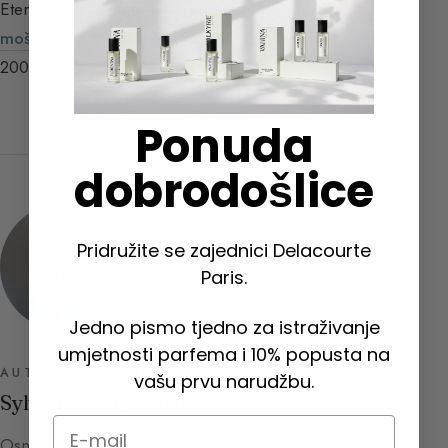
Eterično ulje anđelike ima vrlo izražen,
začinski
, gotovo
mošusni
miris, istovremeno oštar i gorak. Sadrži oko
200 sastojaka (uključujući alfa-pinen).
Ponuda
dobrodošlice
Pridružite se zajednici Delacourte
Paris.
Jedno pismo tjedno za istraživanje
umjetnosti parfema i 10% popusta na
AUTORICA VODIČA KROZ PARFEME
vašu prvu narudžbu.
Sylvaine Delacourte
Email
Osnivačica kuće Delacourte Paris i kreativna direktorica