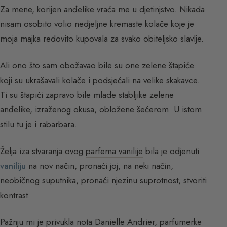
Za mene, korijen anđelike vraća me u djetinjstvo. Nikada
nisam osobito volio nedjeljne kremaste kolače koje je
moja majka redovito kupovala za svako obiteljsko slavlje.
Ali ono što sam obožavao bile su one zelene štapiće
koji su ukrašavali kolače i podsjećali na velike skakavce.
Ti su štapići zapravo bile mlade stabljike zelene
anđelike, izraženog okusa, obložene šećerom. U istom
stilu tu je i rabarbara.
Želja iza stvaranja ovog
parfema vanilije
bila je odjenuti
vaniliju
na nov način, pronaći joj, na neki način,
neobičnog suputnika, pronaći njezinu suprotnost, stvoriti
kontrast.
Pažnju mi je privukla nota Danielle Andrier, parfumerke