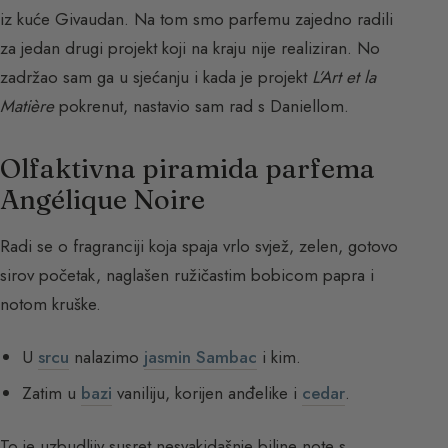
iz kuće Givaudan. Na tom smo parfemu zajedno radili
za jedan drugi projekt koji na kraju nije realiziran. No
zadržao sam ga u sjećanju i kada je projekt
L’Art et la
Matière
pokrenut, nastavio sam rad s Daniellom.
Olfaktivna piramida parfema
Angélique Noire
Radi se o fragranciji koja spaja vrlo svjež, zelen, gotovo
sirov početak, naglašen ružičastim bobicom papra i
notom kruške.
U
srcu
nalazimo
jasmin Sambac
i kim.
Zatim u
bazi
vaniliju, korijen anđelike i
cedar
.
To je uzbudljiv susret nesvakidašnje biljne note s