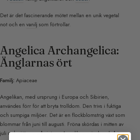
Det är det fascinerande mötet mellan en unik vegetal
not och en
vanilj
som förtrollar.
Angelica Archangelica:
Änglarnas ört
Familj:
Apiaceae
Angelikan, med ursprung i Europa och Sibirien,
användes förr för att bryta trolldom. Den trivs i fuktiga
och sumpiga miljöer. Det är en flockblomstrig växt som
blommar från juni till augusti. Fröna skördas i mitten av
juli och rötterna på vintern. Angelika används också i