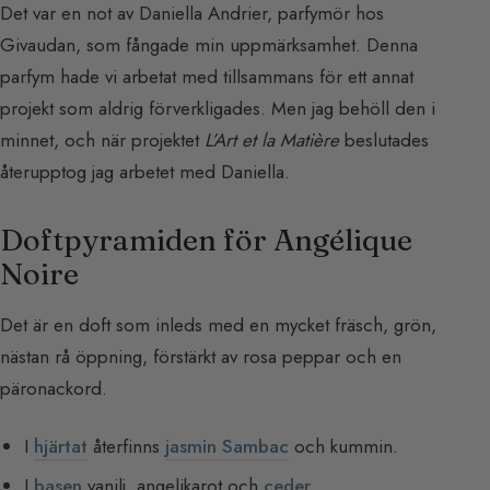
Det var en not av Daniella Andrier, parfymör hos
Givaudan, som fångade min uppmärksamhet. Denna
parfym hade vi arbetat med tillsammans för ett annat
projekt som aldrig förverkligades. Men jag behöll den i
minnet, och när projektet
L’Art et la Matière
beslutades
återupptog jag arbetet med Daniella.
Doftpyramiden för Angélique
Noire
Det är en doft som inleds med en mycket fräsch, grön,
nästan rå öppning, förstärkt av rosa peppar och en
päronackord.
I
hjärtat
återfinns
jasmin Sambac
och kummin.
I
basen
vanilj, angelikarot och
ceder
.