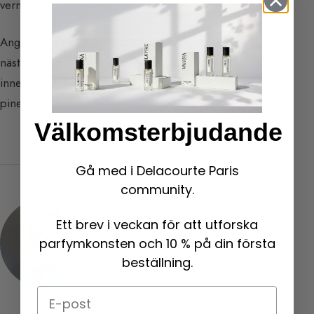
vermouth, gin, vaniljsås och sylt.
Angelikaessensen har en mycket påtaglig,
kryddig
,
nästan
myskig
doft, på en gång skarp och bitter. Den
innehåller cirka 200 beståndsdelar (däribland alfa-
pinen).
Välkomsterbjudande
Gå med i Delacourte Paris
community.
Ett brev i veckan för att utforska
parfymkonsten och 10 % på din första
beställning.
Email