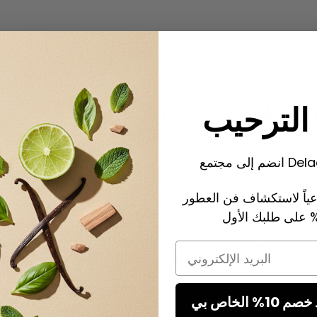
Angelica Archangelica: عشبة
لترحيب
Delacour.
عياً لاستكشاف فن العطور
واح الشريرة. تُحب المناطق الرطبة والمستنقعية. وهي
Email
ذور في منتصف يوليو وجذورها في الشتاء. تدخل هذه
.
الخاص بي
، حارقة ومُرّة في آن. تحتوي على نحو 200 مكوّن (من بينها ألفا-