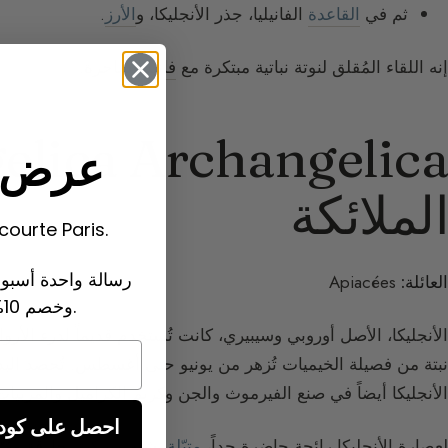
ثم في
القاعدة
الفانيليا، جذر الأنجليكا، و
الأرز
.
إنه اللقاء المُقلق لنوتة نباتية مبتكرة مع
فانيليا
ساحرة.
عرض ا
الملائكة
انضم إلى مجتمع te Paris
رسالة واحدة أسبو
العائلة:
Apiacées
وخصم 10% على طلبك الأول.
الأنجليكا، الأصل أوروبي وسيبيري، كانت تُستخدم قديماً لدرء الأر
نبتة من فصيلة الخيميات تُزهر من يونيو حتى أغسطس. تُحصد الب
الأنجليكا أيضاً في صنع الفيرموث والجن وكريم الكراميل والمربيات
احصل على كود خصم 10% 
لعصارة الأنجليكا رائحة حاضرة جداً،
متبّلة
، شبه
مسكية