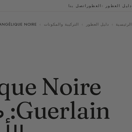
دليل العطور
العطور
اتصل بنا
الرئيسية
›
دليل العطور
›
التركيبة والمكونات
›
ANGÉLIQUE NOIRE من GUERLAIN: صدام الفانيليا والأخض
ain