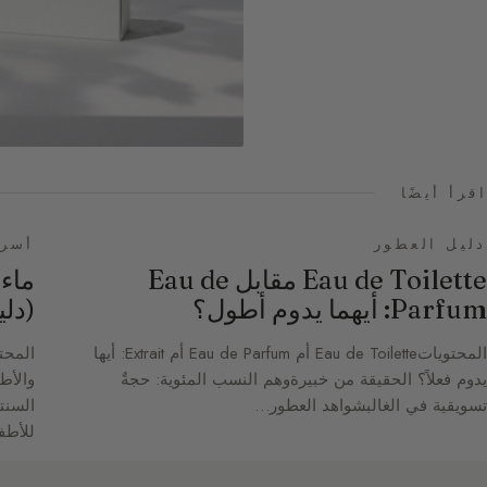
اقرأ أيضًا
دليل العطور
أسرا
Eau de Toilette مقابل Eau de
ماء
Parfum: أيهما يدوم أطول؟
(دل
المحتوياتEau de Toilette أم Eau de Parfum أم Extrait: أيها
المحت
يدوم فعلاً؟ الحقيقة من خبيرةوهم النسب المئوية: حجةٌ
والأط
تسويقية في الغالبشواهد العطور…
السنتو
للأطف