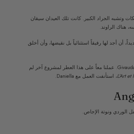
ات وتشبه الجراد الكبير. كانت تلك العيدان سيقان
، هناك الراوند.
داً، أن أجد لها رفيقاً استثنائياً بل نقيضها، وأن أخلق
استأثرت بانتباهي نوتة من إبداع Daniella Andrier، العطّارة في Givaudan. عملنا معاً على هذا العطر لمشروع آخر لم
L’Art et
، استأنفت العمل مع Daniella.
فل الوردي ونوتة الإجاص.