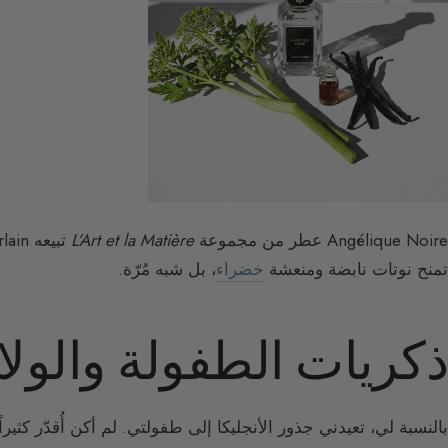
Angélique Noire عطر من مجموعة
L’Art et la Matière
تبيعه Maison Guerlain. بذور وجذور الأنجليكا هي
تمنح نوتات نابضة ومنعشة
خضراء
، بل شبه مُرّة.
ذكريات الطفولة والولاد
بالنسبة لي، تعيدني جذور الأنجليكا إلى طفولتي. لم أكن أُقدّر كثي