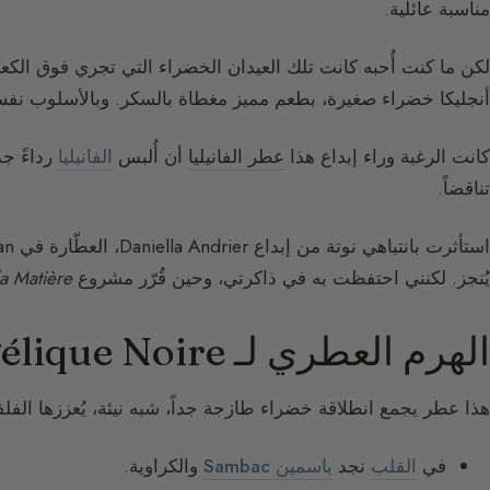
مناسبة عائلية.
لكن ما كنت أُحبه كانت تلك العيدان الخضراء التي تجري فوق الكعك
أنجليكا خضراء صغيرة، بطعم مميز مغطاة بالسكر. وبالأسلوب نفسه
كانت الرغبة وراء إبداع هذا
عطر الفانيليا
أن أُلبس
الفانيليا
رداءً جدي
تناقضاً.
يُنجز. لكنني احتفظت به في ذاكرتي، وحين قُرّر مشروع
 la Matière
الهرم العطري لـ Angélique Noire
هذا عطر يجمع انطلاقة خضراء طازجة جداً، شبه نيئة، يُعززها الفل
في
القلب
نجد
ياسمين Sambac
والكراوية.