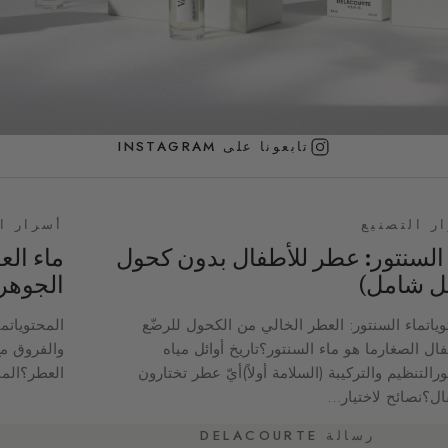
تابعونا على INSTAGRAM
ر التصنيع
أسرار ا
 السنتور: عطر للأطفال بدون كحول
ماء الع
يل شامل)
الجوهر
وياتماء السنتور: العطر الخالي من الكحول للرضّع
فال الصغارما هو ماء السنتور؟تاريخ أوائل مياه
والفروق مع
رالتنظيم والتركيبة (السلامة أولاً)أيّ عطر تختارون
العطر؟المق
ال؟نصائح لاختيار…
رسالة DELACOURTE