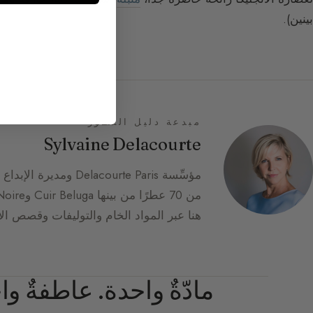
بينين).
مبدعة دليل العطور
Sylvaine Delacourte
هنا عبر المواد الخام والتوليفات وقصص الإ
مادّةٌ واحدة. عاطفةٌ و