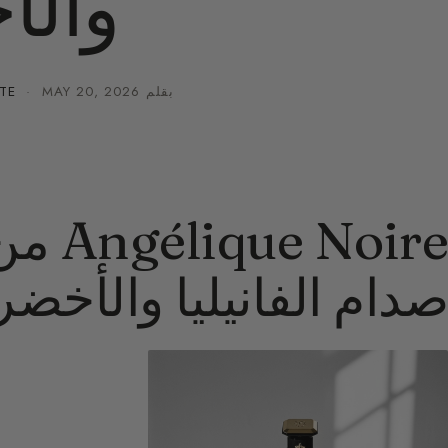
والأ
بقلم
MAY 20, 2026
·
TE
صدام الفانيليا والأخضر