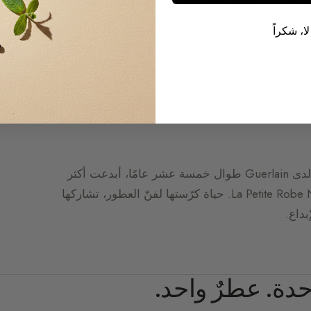
لا، شكراً
مؤسِّسة Delacourte Paris ومديرة الإبداع لدى Guerlain طوال خمسة عشر عامًا، أبدعت أكثر
من 70 عطرًا من بينها Cuir Beluga وLa Petite Robe Noire. حياة كرّستها لفنّ العطور، تشاركها
بداع.
احدة. عطرٌ واحد.