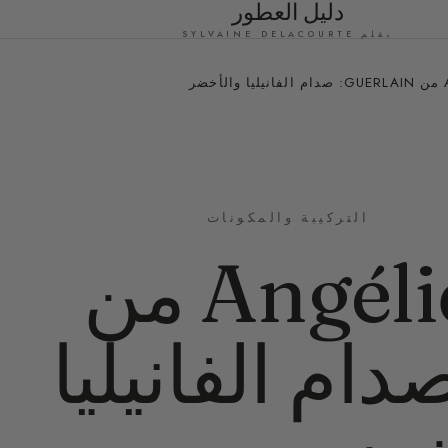
دليل العطور
بقلم SYLVAINE DELACOURTE
ر
التركيبة والمكونات
Angélique Noire من
Guerl: صدام الفانيليا