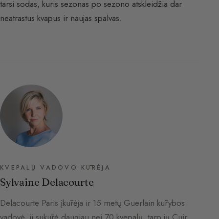
tarsi sodas, kuris sezonas po sezono atskleidžia dar
neatrastus kvapus ir naujas spalvas.
KVEPALŲ VADOVO KŪRĖJA
Sylvaine Delacourte
Delacourte Paris įkūrėja ir 15 metų Guerlain kūrybos
vadovė, ji sukūrė daugiau nei 70 kvepalų, tarp jų Cuir