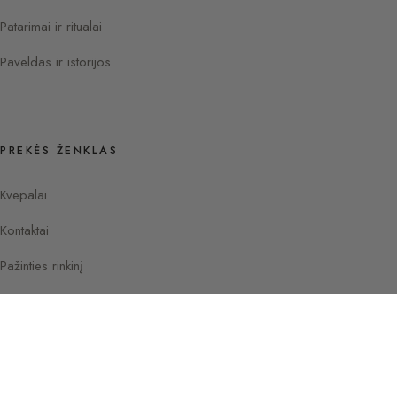
Patarimai ir ritualai
Paveldas ir istorijos
PREKĖS ŽENKLAS
Kvepalai
Kontaktai
Pažinties rinkinį
Instagram
Facebook