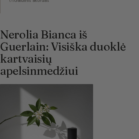
Galutinis akordas
Nerolia Bianca iš
Guerlain: Visiška duoklė
kartvaisių
apelsinmedžiui