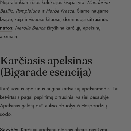
Nepralenkiami šios kolekcijos kvapai yra:
Mandarine
Basilic, Pamplelune
ir
Herba Fresca
. Šiame naujame
kvape, kaip ir visuose kituose, dominuoja
citrusinės
natos
:
Nerolia Bianca
išryškina karčiųjų apelsinų
aromatą.
Karčiasis apelsinas
(Bigarade esencija)
Karčiuosius apelsinus augina kartvaisių apelsinmedis. Tai
ketvirtasis pagal paplitimą citrusiniai vaisiai pasaulyje.
Apelsinas galėtų būti aukso obuolys iš Hesperidžių
sodo.
Savybės:
Karčiųjų apelsinų eterinis aliejus pasižymi