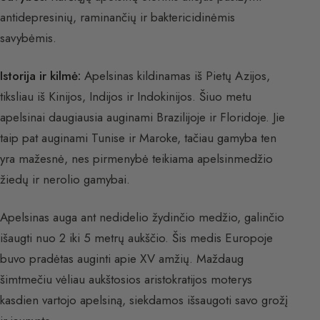
antidepresinių, raminančių ir baktericidinėmis
savybėmis.
Istorija ir kilmė:
Apelsinas kildinamas iš Pietų Azijos,
tiksliau iš Kinijos, Indijos ir Indokinijos. Šiuo metu
apelsinai daugiausia auginami Brazilijoje ir Floridoje. Jie
taip pat auginami Tunise ir Maroke, tačiau gamyba ten
yra mažesnė, nes pirmenybė teikiama apelsinmedžio
žiedų ir nerolio gamybai.
Apelsinas auga ant nedidelio žydinčio medžio, galinčio
išaugti nuo 2 iki 5 metrų aukščio. Šis medis Europoje
buvo pradėtas auginti apie XV amžių. Maždaug
šimtmečiu vėliau aukštosios aristokratijos moterys
kasdien vartojo apelsiną, siekdamos išsaugoti savo grožį