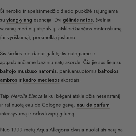
Ši nerolio ir apelsinmedžio žiedo puokštė sujungiama
su
ylang-ylang
esencija. Dvi
gėlinės natos
, švelniai
vaisinių-medinių atspalvių, atskleidžiančios moteriškumą
(ar vyriškumą), persmelktą juslumo.
Šis širdies trio dabar gali tęstis patogiame ir
apgaubiančiame bazinių natų akorde. Čia jie susilieja su
baltojo muskuso natomis
, paniuansuotomis
baltosios
ambros
ir
kedro medienos
akordais.
Taip
Nerolia Bianca
laikui bėgant atskleidžia nesenstantį
ir rafinuotą eau de Cologne gaivą,
eau de parfum
intensyvumą ir odos kvapų gilumą.
Nuo 1999 metų Aqua Allegoria dvasia nuolat atsinaujina