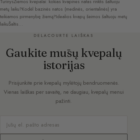
TurinysŽiemos kvepalai: kokias kvapines natas rinktis šaltuoju
metų laiku?Kodėl bazinės natos (medinės, orientalinės) yra
teikiamos pirmenybę žiemą?Idealios kvapų šeimos šaltuoju metų
laikuŠaltis…
DELACOURTE LAIŠKAS
Gaukite mūsų kvepalų
istorijas
Prisijunkite prie kvepalų mylėtojų bendruomenės.
Vienas laiškas per savaitę, ne daugiau, kvepalų menui
pažinti.