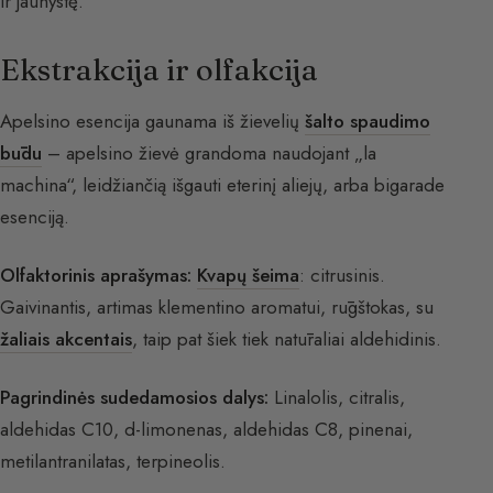
ir jaunystę.
Ekstrakcija ir olfakcija
Apelsino esencija gaunama iš žievelių
šalto spaudimo
būdu
– apelsino žievė grandoma naudojant „la
machina“, leidžiančią išgauti eterinį aliejų, arba bigarade
esenciją.
Olfaktorinis aprašymas:
Kvapų šeima
: citrusinis.
Gaivinantis, artimas klementino aromatui, rūgštokas, su
žaliais akcentais
, taip pat šiek tiek natūraliai aldehidinis.
Pagrindinės sudedamosios dalys:
Linalolis, citralis,
aldehidas C10, d-limonenas, aldehidas C8, pinenai,
metilantranilatas, terpineolis.