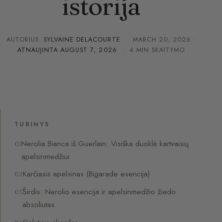
istorija
AUTORIUS:
SYLVAINE DELACOURTE
·
MARCH 20, 2026
·
ATNAUJINTA
AUGUST 7, 2026
· 4 MIN SKAITYMO
TURINYS
Nerolia Bianca iš Guerlain: Visiška duoklė kartvaisių
apelsinmedžiui
Karčiasis apelsinas (Bigarade esencija)
Širdis: Nerolio esencija ir apelsinmedžio žiedo
absoliutas