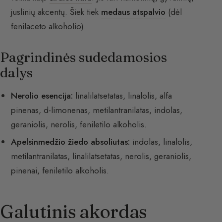
juslinių akcentų. Šiek tiek
medaus atspalvio
(dėl
fenilaceto alkoholio).
Pagrindinės sudedamosios
dalys
Nerolio esencija:
linalilatsetatas, linalolis, alfa
pinenas, d-limonenas, metilantranilatas, indolas,
geraniolis, nerolis, feniletilo alkoholis.
Apelsinmedžio žiedo absoliutas:
indolas, linalolis,
metilantranilatas, linalilatsetatas, nerolis, geraniolis,
pinenai, feniletilo alkoholis.
Galutinis akordas