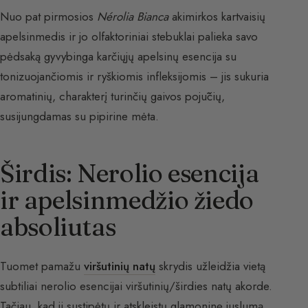
Nuo pat pirmosios
Nérolia Bianca
akimirkos kartvaisių
apelsinmedis ir jo olfaktoriniai stebuklai palieka savo
pėdsaką gyvybinga karčiųjų apelsinų esencija su
tonizuojančiomis ir ryškiomis infleksijomis – jis sukuria
aromatinių, charakterį turinčių gaivos pojūčių,
susijungdamas su pipirine mėta.
Širdis: Nerolio esencija
ir apelsinmedžio žiedo
absoliutas
Tuomet pamažu
viršutinių natų
skrydis užleidžia vietą
subtiliai nerolio esencijai viršutinių/širdies natų akorde.
Tačiau, kad ji sustipėtų ir atskleistų glamoninę juslumą,