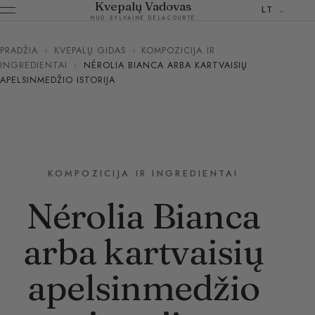
Kvepalų Vadovas
LT
NUO SYLVAINE DELACOURTE
PRADŽIA
›
KVEPALŲ GIDAS
›
KOMPOZICIJA IR
INGREDIENTAI
›
NÉROLIA BIANCA ARBA KARTVAISIŲ
APELSINMEDŽIO ISTORIJA
KOMPOZICIJA IR INGREDIENTAI
Nérolia Bianca
arba kartvaisių
apelsinmedžio