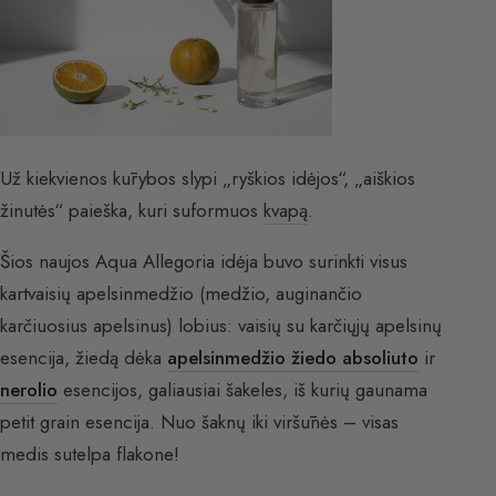
Už kiekvienos kūrybos slypi „ryškios idėjos“, „aiškios
žinutės“ paieška, kuri suformuos
kvapą
.
Šios naujos Aqua Allegoria idėja buvo surinkti visus
kartvaisių apelsinmedžio (medžio, auginančio
karčiuosius apelsinus) lobius: vaisių su karčiųjų apelsinų
esencija, žiedą dėka
apelsinmedžio žiedo absoliuto
ir
nerolio
esencijos, galiausiai šakeles, iš kurių gaunama
petit grain esencija. Nuo šaknų iki viršūnės – visas
medis sutelpa flakone!