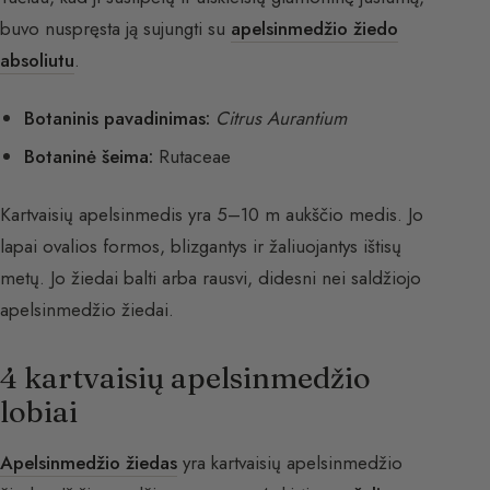
buvo nuspręsta ją sujungti su
apelsinmedžio žiedo
absoliutu
.
Botaninis pavadinimas:
Citrus Aurantium
Botaninė šeima:
Rutaceae
Kartvaisių apelsinmedis yra 5–10 m aukščio medis. Jo
lapai ovalios formos, blizgantys ir žaliuojantys ištisų
metų. Jo žiedai balti arba rausvi, didesni nei saldžiojo
apelsinmedžio žiedai.
4 kartvaisių apelsinmedžio
lobiai
Apelsinmedžio žiedas
yra kartvaisių apelsinmedžio