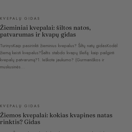
KVEPALŲ GIDAS
Žieminiai kvepalai: šiltos natos,
patvarumas ir kvapų gidas
TurinysKaip pasirinkti žieminius kvepalus? Šiltų natų gidasKodėl
žiemą keisti kvepalus?Šaltis stabdo kvapų šleifą: kaip pailginti
kvepalų patvarumą?1. Ieškote jaukumo? (Gurmaniškos ir
muskusinės…
KVEPALŲ GIDAS
Žiemos kvepalai: kokias kvapines natas
rinktis? Gidas