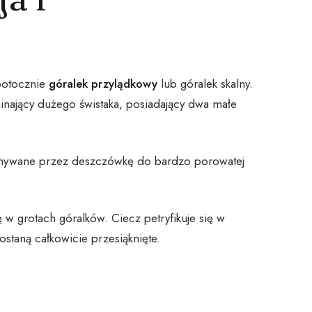
potocznie
góralek przylądkowy
lub góralek skalny.
minający dużego świstaka, posiadający dwa małe
zmywane przez deszczówkę do bardzo porowatej
ę w grotach góralków. Ciecz petryfikuje się w
ostaną całkowicie przesiąknięte.