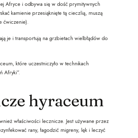
iej Afryce i odbywa się w dość prymitywnych
kać kamienie przesiąknięte tą cieczlią, muszą
e ćwiczenie).
ją je i transportują na grzbietach wielbłądów do
aceum, które uczestniczyło w technikach
 Afryki”.
icze hyraceum
nież właściwości lecznicze. Jest używane przez
ynfekować rany, łagodzić migreny, lęk i leczyć