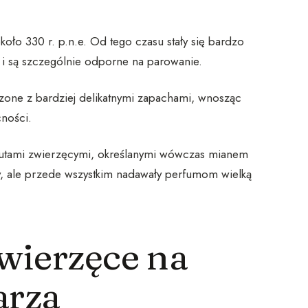
oło 330 r. p.n.e. Od tego czasu stały się bardzo
y i są szczególnie odporne na parowanie.
one z bardziej delikatnymi zapachami, wnosząc
cności.
utami zwierzęcymi, określanymi wówczas mianem
zy, ale przede wszystkim nadawały perfumom wielką
wierzęce na
arza