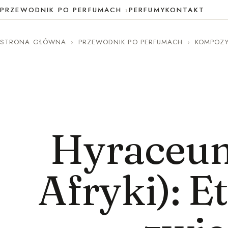
PRZEWODNIK PO PERFUMACH
PERFUMY
KONTAKT
STRONA GŁÓWNA
›
PRZEWODNIK PO PERFUMACH
›
KOMPOZYC
Hyraceu
Afryki): E