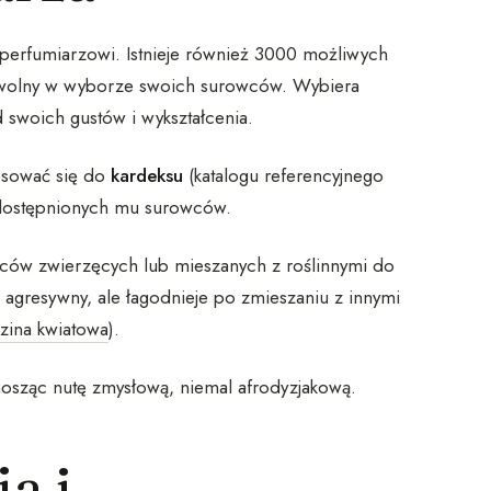
perfumiarzowi. Istnieje również 3000 możliwych
o wolny w wyborze swoich surowców. Wybiera
d swoich gustów i wykształcenia.
tosować się do
kardeksu
(katalogu referencyjnego
udostępnionych mu surowców.
owców zwierzęcych lub mieszanych z roślinnymi do
 agresywny, ale łagodnieje po zmieszaniu z innymi
zina kwiatowa
).
osząc nutę zmysłową, niemal afrodyzjakową.
a i