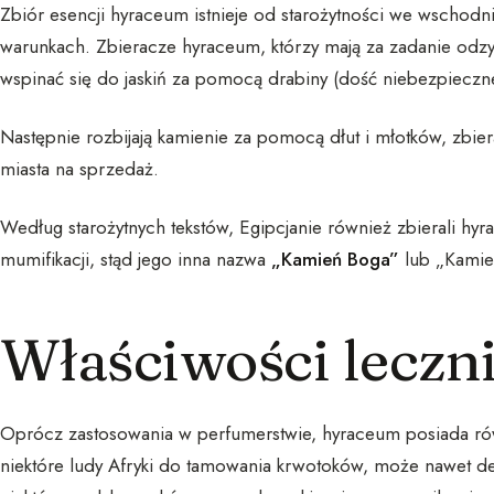
Zbiór esencji hyraceum istnieje od starożytności we wschodn
warunkach. Zbieracze hyraceum, którzy mają za zadanie odzys
wspinać się do jaskiń za pomocą drabiny (dość niebezpieczn
Następnie rozbijają kamienie za pomocą dłut i młotków, zbiera
miasta na sprzedaż.
Według starożytnych tekstów, Egipcjanie również zbierali hyr
mumifikacji, stąd jego inna nazwa
„Kamień Boga”
lub „Kamień
Właściwości leczn
Oprócz zastosowania w perfumerstwie, hyraceum posiada rów
niektóre ludy Afryki do tamowania krwotoków, może nawet dez