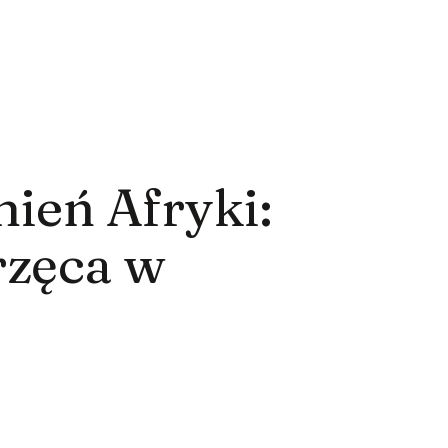
ień Afryki:
rzęca w