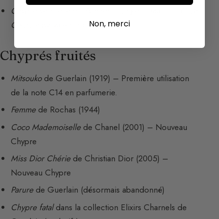
Chypre vert récent : Synthetic Jungle
F. Malle et
Club
Non, merci
Couture
by Valentino
Chyprés fruités
Mitsouko
de Guerlain (1919) – Première utilisation
de la note C14 en parfumerie.
Femme
de Rochas (1944)
Coco Mademoiselle
de Chanel (2001) – Nouveau
Chypre
Miss Dior Chérie
de Christian Dior (2005) –
Nouveau Chypre
Parure
de Guerlain (désormais abandonné)
Chypre fatal
dans la collection Elixirs Charnels de