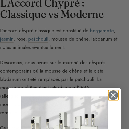
L’Accord Chypré :
Classique vs Moderne
L’accord chypré classique est constitué de
bergamote
,
jasmin
, rose,
patchouli
, mousse de chêne, labdanum et
notes animales éventuellement.
Désormais, nous avons sur le marché des chyprés
contemporains où la mousse de chêne et le ciste
labdanum ont été remplacés par le patchouli. La
mousse de chêne étant interdite par l’IFRA
(allergisante), elle est remplacée chez Guerlain par une
mousse d’arbre naturelle, chez d’autres elle peut être
remplacée par l’evernyl.
Ce terme chypré est assez énigmatique pour une