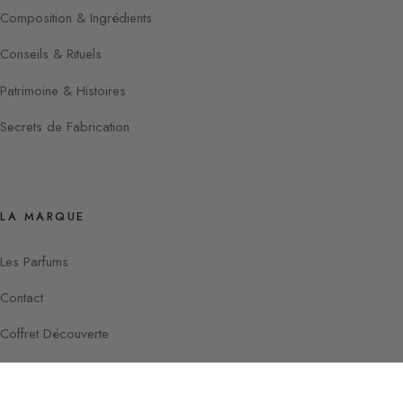
Composition & Ingrédients
Conseils & Rituels
Patrimoine & Histoires
Secrets de Fabrication
LA MARQUE
Les Parfums
Contact
Coffret Découverte
Instagram