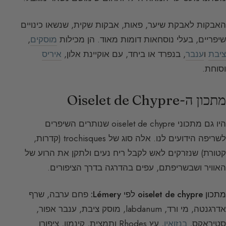
האבקות לאבקת שיער, פאות, אבקות שקית, שנשאו כינויים
שיפריים, בעלי נוסחאות דומות מאוד. הן מכילות
מוסקים
,
ציבת
ו
ענבר
, בנפרד או ביחד, עם אוקיינת אלון,
איריס
וסוחת.
מתכון ה-Oiselet de Chypre
היו גם מתכוני oiselet de chypre שנותרים השיפרים
לשריפה הידועים לנו. אלה סוג של trochisques (קדרות,
קטורת) שנזרקים לאש לקבל ריח נעים ולתקן את הרוע של
האוויר ושבשריפתם, עפים בהדרגה בדרך הציפורים.
מתכון oiselet de chypre לפי Lémery:
פחם ערבה, שרף
אדרגנטה, מי ורד, labdanum, מוסק ציבת, ענבר אפור,
סטיראקס,
בנזואין
, עץ Rhodes ותמצית, קינמון, ציפורן