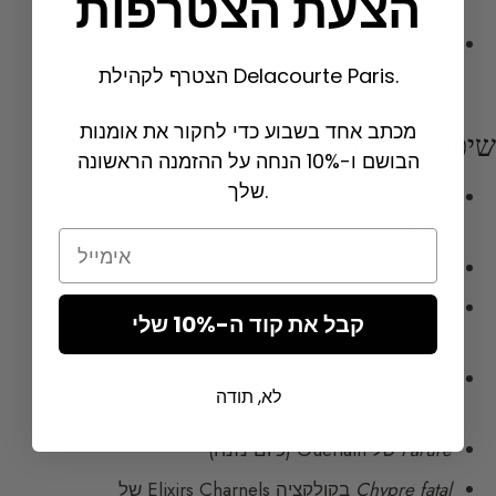
הצעת הצטרפות
(1947)
שיפר ירוק אחרון: Synthetic Jungle
F. Malle ו-
Club
הצטרף לקהילת Delacourte Paris.
Couture
מ-Valentino
מכתב אחד בשבוע כדי לחקור את אומנות
שיפרים פירותיים
הבושם ו-10% הנחה על ההזמנה הראשונה
שלך.
Mitsouko
של Guerlain (1919) – שימוש ראשון
בתו C14 בבשמים.
Email
Femme
של Rochas (1944)
Coco Mademoiselle
של Chanel (2001) – שיפר
קבל את קוד ה-10% שלי
חדש
Miss Dior Chérie
של Christian Dior (2005) –
לא, תודה
שיפר חדש
Parure
של Guerlain (כיום נזנח)
Chypre fatal
בקולקציה Elixirs Charnels של