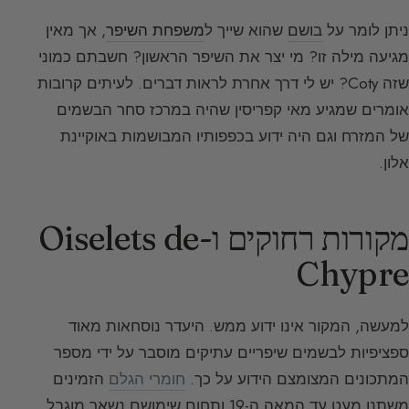
ניתן לומר על
בושם
שהוא שייך ל
משפחת השיפר
, אך מאין
מגיעה מילה זו? מי יצר את השיפר הראשון? חשבתם כמוני
שזה Coty? יש לי דרך אחרת לראות דברים. לעיתים קרובות
אומרים שמגיע מאי קפריסין שהיה במרכז סחר הבשמים
של המזרח וגם היה ידוע בכפפותיו המבושמות באוקיינת
אלון.
מקורות רחוקים ו-Oiselets de
Chypre
למעשה, המקור אינו ידוע ממש. היעדר נוסחאות מאוד
ספציפיות לבשמים שיפריים עתיקים מוסבר על ידי מספר
המתכונים המצומצם הידוע על כך.
חומרי הגלם
הזמינים
משתנו מעט עד המאה ה-19 ותחום שימושם נשאר מוגבל.