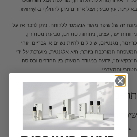
על ידי IFRA (מחוללת אלרגיה), מוחלפת אצל Guerlain
באוקיינת עץ טבעי; אצל אחרים ניתן להחליף ב-evernyl.
מונח זה של שיפר מאוד אניגמטי ללקוחה. ניתן לדבר אז על
ניחוחות יער, עצים, ניחוחות סתווים, טביעת מסתורין,
כריזמה, מגנטיזם, שיכולים להיות נשיים או גבריים. זוהי
המשפחה המורכבת ביותר; היא אלגנטית, מוערכת על ידי
ה”בקיאים”, ידועה בניגודה המעודן בין ההדרים ובסיסה
הטחבי והמאדמי.
תת-משפחות שיפר
שיפרים קלאסיים וירוקים
Chypre Vert: Miss Dior
של Christian Dior