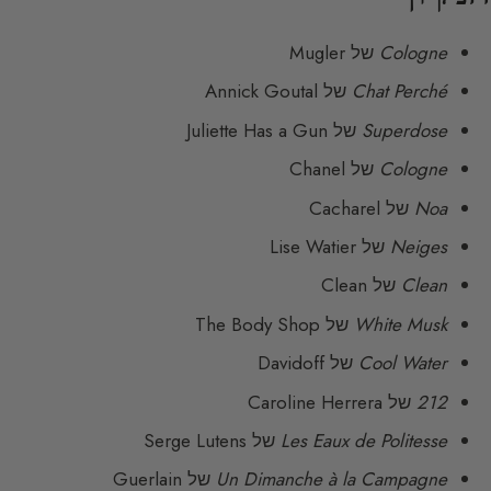
Cologne
של Mugler
Chat Perché
של Annick Goutal
Superdose
של Juliette Has a Gun
Cologne
של Chanel
Noa
של Cacharel
Neiges
של Lise Watier
Clean
של Clean
White Musk
של The Body Shop
Cool Water
של Davidoff
212
של Caroline Herrera
Les Eaux de Politesse
של Serge Lutens
Un Dimanche à la Campagne
של Guerlain