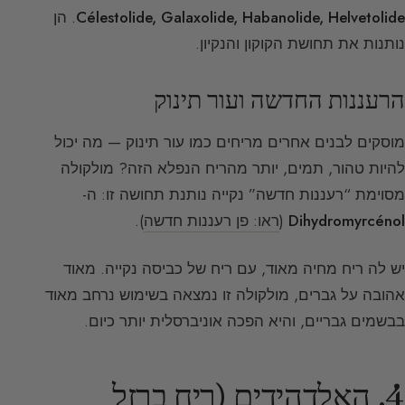
Célestolide, Galaxolide, Habanolide, Helvetolide
. הן
נותנות את תחושת הקוקון והנקיון.
הרעננות החדשה ועור תינוק
מוסקים לבנים אחרים מריחים כמו עור תינוק — מה יכול
להיות טהור, תמים, יותר מהריח הנפלא הזה? מולקולה
מסוימת “רעננות חדשה” נקייה נותנת תחושה זו: ה-
Dihydromyrcénol
(
ראו: פן רעננות חדשה
).
יש לה ריח מחיה מאוד, עם ריח של כביסה נקייה. מאוד
אהובה על גברים, מולקולה זו נמצאה בשימוש נרחב מאוד
בבשמים גבריים, והיא הפכה אוניברסלית יותר כיום.
4. האלדהידים (ריח ברזל