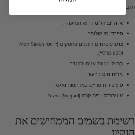
תרבות:
ארה”ב:
הלימון הוא המועדף.
ספרד:
מי-קולוניה.
צרפת:
פרחים רעננים ומוסקים (ייחוסי Mon Savon
וסבון מרסיי).
ברזיל:
נוטות אניס ולבנדר.
מזרח תיכון:
העוד.
סין:
פירות טריים כמו תפוח ואגס.
אוניברסלי:
ריח קרם Nivea (Muguet).
רשימת בשמים הממחישים את
הנקיון