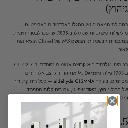
גיהוץ)
בתחילת המאה ה-20 התגלו האלדהידים האליפטיים —
מולקולות סינתטיות שנתגלו ב-1835, שהפכו לבסוף חיוניות
במעבדות הבשמנות. הבושם
N°5
של Chanel הוציא אותן
לאור.
בכימיה, אלדהיד הוא קבוצת אטומים מיוחדת: C1, C2, C3.
ב-1903 גילה M. Darzens את הדרך לייצב אלדהידים
מסוימים, בעיקר
aldéhyde C12MNA
— בעל ריח קר, ריח
של ברזל גיהוץ, מאוד אופייני, עם ריח קלות הספרידי
ומתכתי, מזכיר את הנקיון של מנקות כביסה.
5. תחושות נקיון נוספות