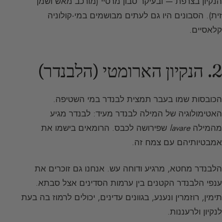
הנקיון בצרפת — ובעיקר סבון מרסיי (מורכב מאש ושמן
זית). הסבונים היו גם לעתים מבושמים במי-קולוניה
קלאסיים.
2. הנקיון הארומטי (הלבנדר)
הכובסות שמו בעבר תמצית לבנדר במי השטיפה.
האטימולוגיה של המילה לבנדר מעיד: לבנדר מגיע
מהמילה
lavare
שפירושה לכבס. הרומאים בישמו את
אמבטיותיהם עם צמח זה.
הלבנדר מחטא, מרגיע ודוחה עש. אנחנו גם זוכרים את
ענפי הלבנדר הקטנים בין ערמות הסדינים אצל סבתא.
תימין, רוזמרין ונענע, בגוונים עדינים, יכולים לרמוז בה בעת
לנקיון ולרעננות.