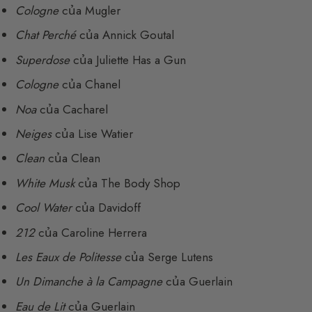
Cologne
của Mugler
Chat Perché
của Annick Goutal
Superdose
của Juliette Has a Gun
Cologne
của Chanel
Noa
của Cacharel
Neiges
của Lise Watier
Clean
của Clean
White Musk
của The Body Shop
Cool Water
của Davidoff
212
của Caroline Herrera
Les Eaux de Politesse
của Serge Lutens
Un Dimanche à la Campagne
của Guerlain
Eau de Lit
của Guerlain