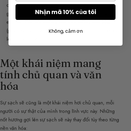
cách chưng cất (
cf. Chưng cất
), đặc biệt ở Pháp
Nhận mã 10% của tôi
gợi nhớ đến sự sạch sẽ và tinh khiết (nước hoa cho
em bé). Các nốt hương hoa trừu tượng như
lilial
(phân tử hiện đã bị cấm) hay
florol
, cũng có thể gợi
Không, cảm ơn
lên sự sạch sẽ.
Một khái niệm mang
tính chủ quan và văn
hóa
Sự sạch sẽ cũng là một khái niệm hơi chủ quan, mỗi
người có sự thật của mình trong lĩnh vực này. Những
nốt hương gợi lên sự sạch sẽ này thay đổi tùy theo từng
nền văn hóa: