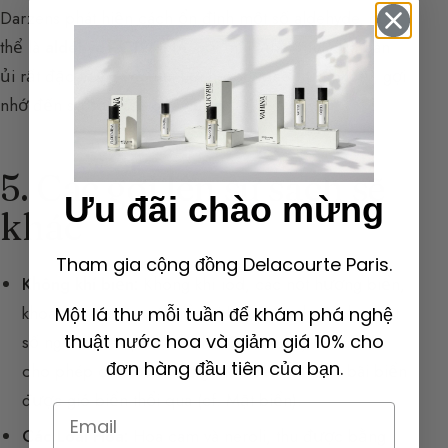
Darzens phát hiện cách ổn định một số aldehyde, cụ
thể là
aldéhyde C12MNA
, với mùi lạnh, mùi của bàn
ủi rất đặc trưng, và mùi hơi hespéridée và kim loại, gợi
nhớ đến sự sạch sẽ của tiệm giặt là.
5. Các gợi lên sự sạch sẽ
Ưu đãi chào mừng
khác
Tham gia cộng đồng Delacourte Paris.
Không khí biển:
Không khí iod, các nốt hương biển,
khoáng hay mặn có thể gợi lên sự sạch sẽ cho một
Một lá thư mỗi tuần để khám phá nghệ
thuật nước hoa và giảm giá 10% cho
số người. Các phân tử như
Calone
hay
Hélional
đơn hàng đầu tiên của bạn.
cho phép các mùi hương dịch các mùi của bãi biển
được gió biển thổi qua
(cf. Mặt biển
).
Email
Các Loài Hoa:
Hoa cam và neroli, thu được bằng