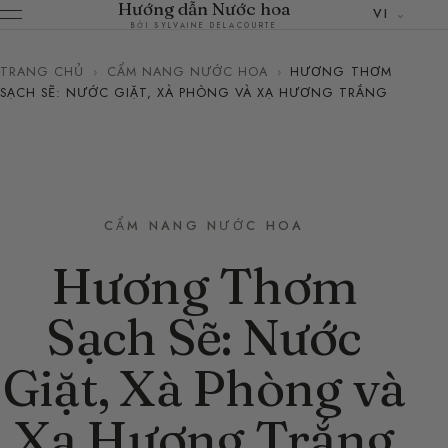
Hướng dẫn Nước hoa
VI
BỞI SYLVAINE DELACOURTE
TRANG CHỦ
›
CẨM NANG NƯỚC HOA
›
HƯƠNG THƠM
SẠCH SẼ: NƯỚC GIẶT, XÀ PHÒNG VÀ XẠ HƯƠNG TRẮNG
CẨM NANG NƯỚC HOA
Hương Thơm
Sạch Sẽ: Nước
Giặt, Xà Phòng và
Xạ Hương Trắng