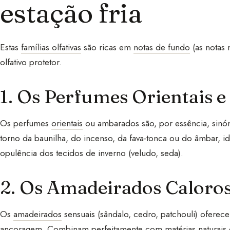
estação fria
Estas
famílias olfativas
são ricas em
notas de fundo
(as notas 
olfativo protetor.
1. Os Perfumes Orientais 
Os perfumes
orientais
ou ambarados são, por essência, sinón
torno da baunilha, do incenso, da fava-tonca ou do âmbar, i
opulência dos tecidos de inverno (veludo, seda).
2. Os Amadeirados Caloro
Os
amadeirados
sensuais (sândalo, cedro, patchouli) ofere
ancoragem. Combinam perfeitamente com matérias naturais 