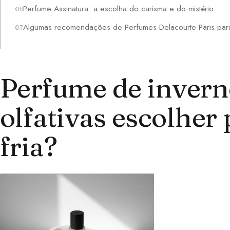
Perfume Assinatura: a escolha do carisma e do mistério
Algumas recomendações de Perfumes Delacourte Paris para
Perfume de invern
olfativas escolher 
fria?