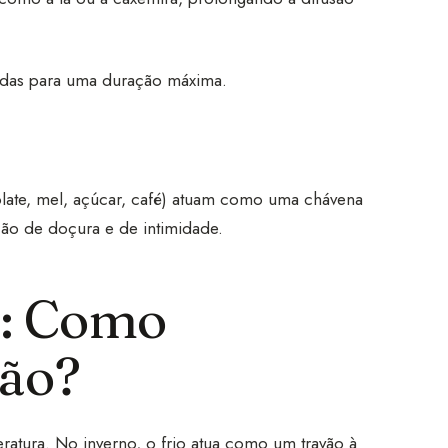
adas para uma duração máxima.
late, mel, açúcar, café) atuam como uma chávena
ção de doçura e de intimidade.
to: Como
ção?
ratura. No inverno, o frio atua como um travão à