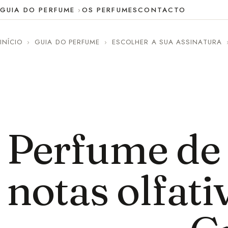
GUIA DO PERFUME
OS PERFUMES
CONTACTO
INÍCIO
›
GUIA DO PERFUME
›
ESCOLHER A SUA ASSINATURA
Perfume de 
notas olfati