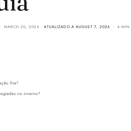
uia
·
MARCH 20, 2026
· ATUALIZADO A
AUGUST 7, 2026
· 4 MIN 
ação fria?
ilegiadas no inverno?