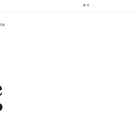
PT
UIA
e
?