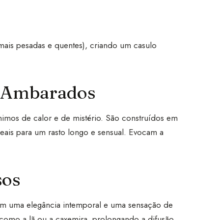
mais pesadas e quentes), criando um casulo
e Ambarados
imos de calor e de mistério. São construídos em
deais para um rasto longo e sensual. Evocam a
sos
cem uma elegância intemporal e uma sensação de
como a lã ou a caxemira, prolongando a difusão