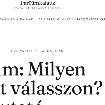
Parfümkalauz
SYLVAINE DELACOURTE-TÓL
ZAKOK ÉS ALKALMAK
›
TÉLI PARFÜM: MILYEN ILLATJEGYEKET 
ÉVSZAKOK ÉS ALKALMAK
üm: Milyen
et válasszon?