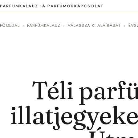
PARFÜMKALAUZ
A PARFÜMÖK
KAPCSOLAT
FŐOLDAL
›
PARFÜMKALAUZ
›
VÁLASSZA KI ALÁÍRÁSÁT
›
ÉVS
Téli parf
illatjegyek