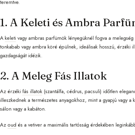
teremtve.
1. A Keleti és Ambra Parf
A
keleti
vagy ambras parfümök lényegüknél fogva a melegség é
tonkabab vagy ambra köré épülnek, ideálisak hosszú, érzéki il
gazdagságát idézik.
2. A Meleg Fás Illatok
Az érzéki
fás illatok
(szantálfa, cédrus, pacsuli) időtlen elegan
illeszkednek a természetes anyagokhoz, mint a gyapjú vagy a
sálon vagy a kabáton.
Az
oud
és a vetiver a maximális tartósság érdekében leginkább 