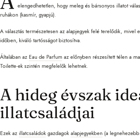
A
elengedhetetlen, hogy meleg és bársonyos illatot válass
ruhákon (kasmír, gyapjú).
A választás természetesen az alapjegyek felé terelődik, mivel 
időben, kiváló tartósságot biztosítva.
Általában az
Eau de Parfum
az előnyben részesített télen a ma
Toilette-ek szintén megfelelők lehetnek.
A hideg évszak ide
illatcsaládjai
Ezek az
illatcsaládok
gazdagok
alapjegyekben
(a legnehezebb 