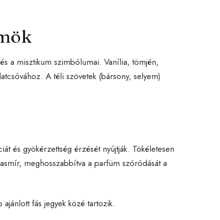
ümök
s a misztikum szimbólumai. Vanília, tömjén,
latcsóvához. A téli szövetek (bársony, selyem)
ciát és gyökérzettség érzését nyújtják. Tökéletesen
 kasmír, meghosszabbítva a parfüm szóródását a
ajánlott fás jegyek közé tartozik.