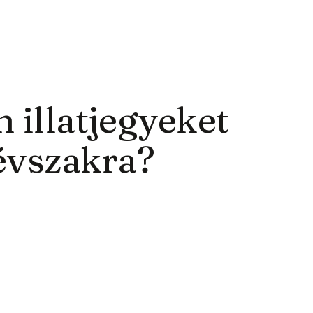
 illatjegyeket
évszakra?