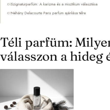
Szignaturparfüm: A karizma és a misztikum választása
Néhány Delacourte Paris parfüm ajánlása télre
Téli parfüm: Milyen
válasszon a hideg 