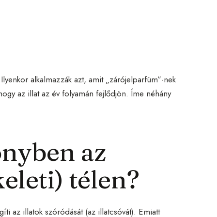
lyenkor alkalmazzák azt, amit „zárójelparfüm”-nek
 hogy az illat az év folyamán fejlődjön. Íme néhány
lőnyben az
eleti) télen?
i az illatok szóródását (az illatcsóvát). Emiatt