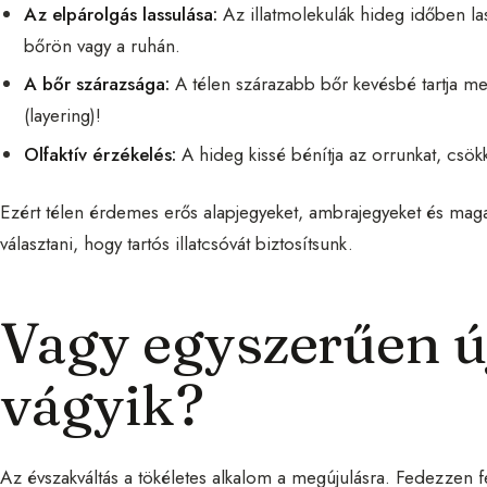
Az elpárolgás lassulása:
Az illatmolekulák hideg időben l
bőrön vagy a ruhán.
A bőr szárazsága:
A télen szárazabb bőr kevésbé tartja meg
(layering)!
Olfaktív érzékelés:
A hideg kissé bénítja az orrunkat, csökk
Ezért télen érdemes erős alapjegyeket, ambrajegyeket és maga
választani, hogy tartós illatcsóvát biztosítsunk.
Vagy egyszerűen 
vágyik?
Az évszakváltás a tökéletes alkalom a megújulásra. Fedezzen 