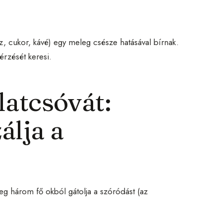
 cukor, kávé) egy meleg csésze hatásával bírnak.
érzését keresi.
latcsóvát:
lja a
eg három fő okból gátolja a szóródást (az