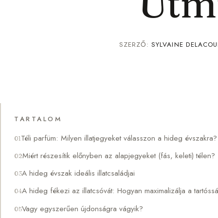
Útm
SZERZŐ:
SYLVAINE DELACOU
TARTALOM
Téli parfüm: Milyen illatjegyeket válasszon a hideg évszakra?
Miért részesítik előnyben az alapjegyeket (fás, keleti) télen?
A hideg évszak ideális illatcsaládjai
A hideg fékezi az illatcsóvát: Hogyan maximalizálja a tartóss
Vagy egyszerűen újdonságra vágyik?