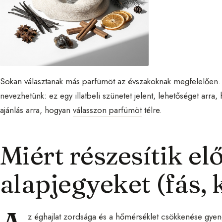
Sokan választanak más parfümöt az évszakoknak megfelelően. I
nevezhetünk: ez egy illatbeli szünetet jelent, lehetőséget arra,
ajánlás arra, hogyan
válasszon parfümöt
télre.
Miért részesítik e
alapjegyeket (fás, k
z éghajlat zordsága és a hőmérséklet csökkenése gyengít