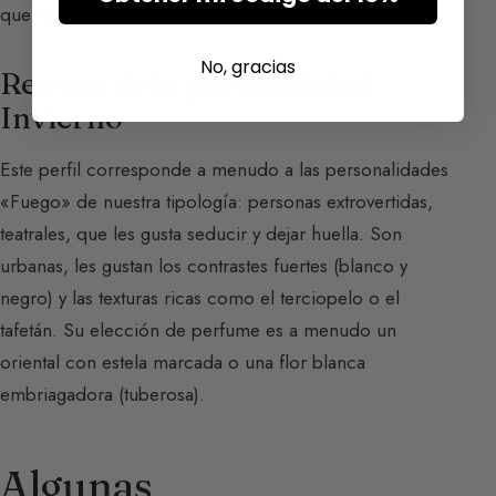
que define su identidad olfativa durante todo el año.
No, gracias
Retrato de la personalidad
Invierno
Este perfil corresponde a menudo a las personalidades
«Fuego» de nuestra tipología: personas extrovertidas,
teatrales, que les gusta seducir y dejar huella. Son
urbanas, les gustan los contrastes fuertes (blanco y
negro) y las texturas ricas como el terciopelo o el
tafetán. Su elección de perfume es a menudo un
oriental con estela marcada o una flor blanca
embriagadora (tuberosa).
Algunas