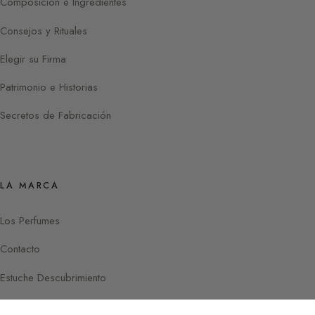
Composición e Ingredientes
Consejos y Rituales
Elegir su Firma
Patrimonio e Historias
Secretos de Fabricación
LA MARCA
Los Perfumes
Contacto
Estuche Descubrimiento
Instagram