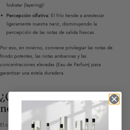
hidratar (layering)!
Percepción olfativa:
El frío tiende a anestesiar
ligeramente nuestra nariz, disminuyendo la
percepción de las notas de salida frescas.
Por eso, en invierno, conviene privilegiar las notas de
fondo potentes, las notas ambarinas y las
concentraciones elevadas (Eau de Parfum) para
garantizar una estela duradera.
¿O simplemente desea
novedad?
El cambio de estación es el momento perfecto para