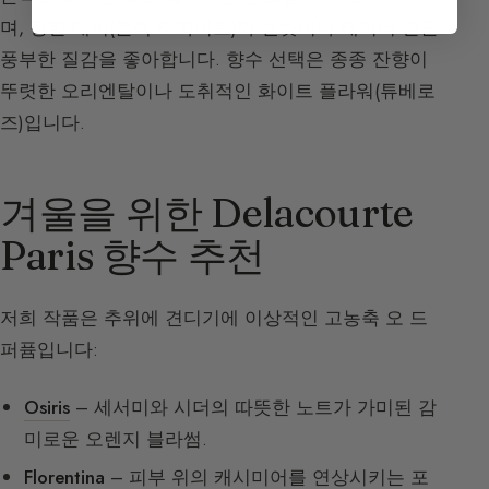
며, 강한 대비(블랙 & 화이트)와 벨벳이나 태피터 같은
풍부한 질감을 좋아합니다. 향수 선택은 종종 잔향이
뚜렷한 오리엔탈이나 도취적인 화이트 플라워(튜베로
즈)입니다.
겨울을 위한 Delacourte
Paris 향수 추천
저희 작품은 추위에 견디기에 이상적인 고농축 오 드
퍼퓸입니다:
Osiris
– 세서미와 시더의 따뜻한 노트가 가미된 감
미로운 오렌지 블라썸.
Florentina
– 피부 위의 캐시미어를 연상시키는 포