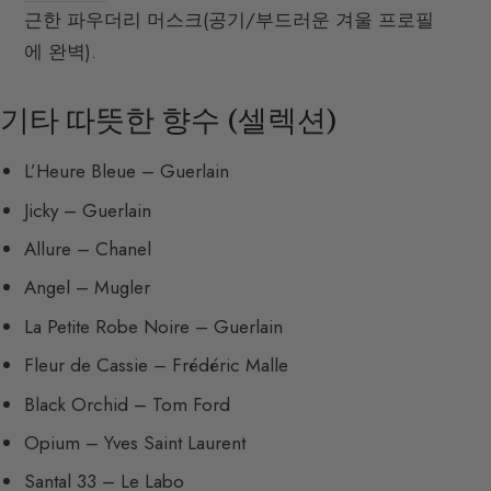
근한 파우더리 머스크(공기/부드러운 겨울 프로필
에 완벽).
기타 따뜻한 향수 (셀렉션)
L’Heure Bleue – Guerlain
Jicky – Guerlain
Allure – Chanel
Angel – Mugler
La Petite Robe Noire – Guerlain
Fleur de Cassie – Frédéric Malle
Black Orchid – Tom Ford
Opium – Yves Saint Laurent
Santal 33 – Le Labo