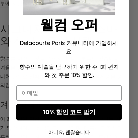
부에 시향한 후
선택해야 합니다.
웰컴 오퍼
시그니처 향수: 카리스마
와 신비로움의 선택
Delacourte Paris 커뮤니티에 가입하세
요.
향수를 바꾸는 것을 좋아하지 않는 분들도 있습니다.
향수의 예술을 탐구하기 위한 주 1회 편지
겨울을 상징하는 향수(뚜렷한 개성, 카리스마)를 시그
와 첫 주문 10% 할인.
니처 향수로 선택하여 일 년 내내 후각적 정체성을 정
의합니다.
Email
겨울 성격의 초상
10% 할인 코드 받기
이 프로필은 저희 유형학의 “불” 성격에 해당하는 경우
가 많습니다. 외향적이고, 극적이며, 매혹하고 자신의
아니요, 괜찮습니다
흔적을 남기는 것을 좋아하는 분들입니다. 도시적이