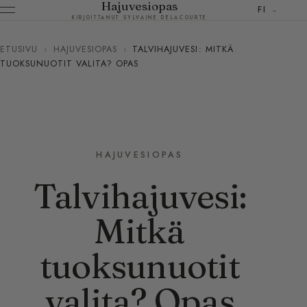
Hajuvesiopas
FI
KIRJOITTANUT SYLVAINE DELACOURTE
ETUSIVU
›
HAJUVESIOPAS
›
TALVIHAJUVESI: MITKÄ
TUOKSUNUOTIT VALITA? OPAS
HAJUVESIOPAS
Talvihajuvesi:
Mitkä
tuoksunuotit
valita? Opas