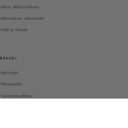
Valitse allekirjoituksesi
Valmistuksen salaisuudet
Vinkit ja rituaalit
BRÄNDI
Hajuvedet
Yhteystiedot
Tutustumispakkaus
Instagram
Facebook