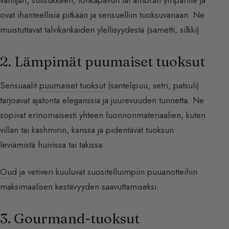
vaniljan, suitsukkeen, tonkapavun tai ambran ympärille ja
ovat ihanteellisia pitkään ja sensuelliin tuoksuvanaan. Ne
muistuttavat talvikankaiden ylellisyydestä (sametti, silkki).
2. Lämpimät puumaiset tuoksut
Sensuaalit
puumaiset tuoksut
(santelipuu, setri, patsuli)
tarjoavat ajatonta eleganssia ja juurevuuden tunnetta. Ne
sopivat erinomaisesti yhteen luonnonmateriaalien, kuten
villan tai kashmirin, kanssa ja pidentävät tuoksun
leviämistä huivissa tai takissa.
Oud
ja vetiveri kuuluvat suositelluimpiin puuanotteihin
maksimaalisen kestävyyden saavuttamiseksi.
3. Gourmand-tuoksut