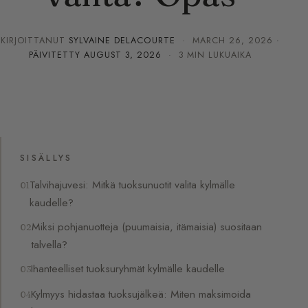
KIRJOITTANUT
SYLVAINE DELACOURTE
·
MARCH 26, 2026
·
PÄIVITETTY
AUGUST 3, 2026
· 3 MIN LUKUAIKA
SISÄLLYS
Talvihajuvesi: Mitkä tuoksunuotit valita kylmälle
kaudelle?
Miksi pohjanuotteja (puumaisia, itämaisia) suositaan
talvella?
Ihanteelliset tuoksuryhmät kylmälle kaudelle
Kylmyys hidastaa tuoksujälkeä: Miten maksimoida