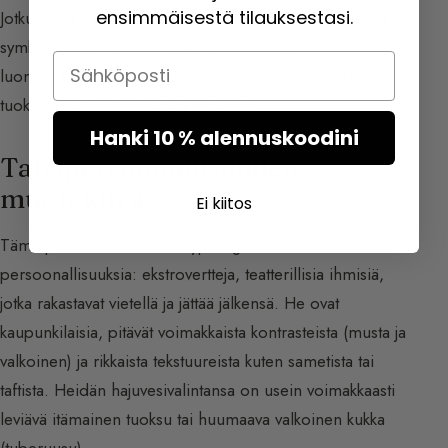
ensimmäisestä tilauksestasi.
Jotkut eivät halua vaihtaa tuoksuaan. He valitsevat talvea
symboloivan hajuveden (karismaattinen, omaleimainen
Email
luonne) tunnustuoksukseen, joka määrittelee heidän
tuoksu-identiteettinsä koko vuoden.
Hanki 10 % alennuskoodini
Talvipersoonallisuuden
muotokuva
Ei kiitos
Tämä profiili vastaa usein typologiamme “Tuli”-
persoonallisuuksia: ekstrovertteja, teatterillisia ihmisiä,
jotka rakastavat vietellä ja jättää jälkensä. He ovat
kaupunkilaisia, pitävät voimakkaista kontrasteista (musta ja
valkoinen) ja rikkaista tekstuureista kuten sametista tai
taftista. Heidän hajuvesivalintansa on usein voimakkaasti
leviävä itämainen tuoksu tai huumaava valkoinen kukka
(tuberuusu).