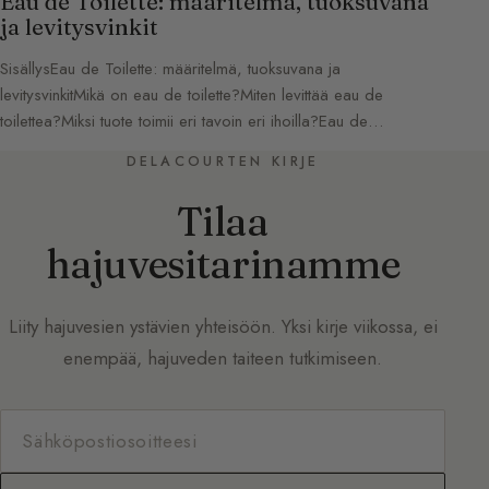
Eau de Toilette: määritelmä, tuoksuvana
ja levitysvinkit
SisällysEau de Toilette: määritelmä, tuoksuvana ja
levitysvinkitMikä on eau de toilette?Miten levittää eau de
toilettea?Miksi tuote toimii eri tavoin eri ihoilla?Eau de…
DELACOURTEN KIRJE
Tilaa
hajuvesitarinamme
Liity hajuvesien ystävien yhteisöön. Yksi kirje viikossa, ei
enempää, hajuveden taiteen tutkimiseen.