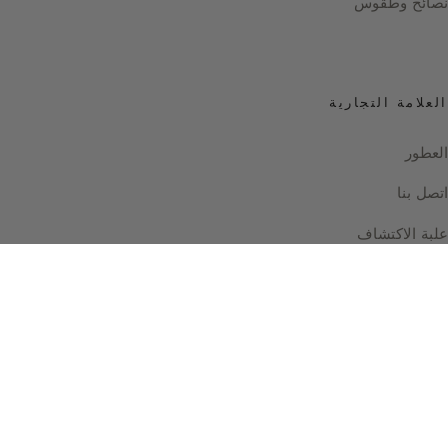
نصائح وطقوس
العلامة التجارية
العطور
اتصل بنا
علبة الاكتشاف
Instagram
Facebook
© 2026 دليل العطور بقلم Sylvaine Delacourte
باريس — فرنسا