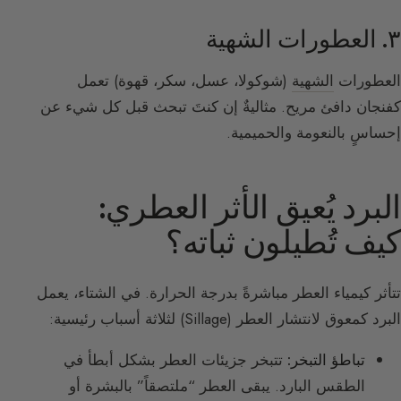
٣. العطورات الشهية
العطورات
الشهية
(شوكولا، عسل، سكر، قهوة) تعمل
كفنجان دافئ مريح. مثاليةٌ إن كنتَ تبحث قبل كل شيء عن
إحساسٍ بالنعومة والحميمية.
البرد يُعيق الأثر العطري:
كيف تُطيلون ثباته؟
تتأثر كيمياء العطر مباشرةً بدرجة الحرارة. في الشتاء، يعمل
البرد كمعوق لانتشار العطر (Sillage) لثلاثة أسباب رئيسية:
تباطؤ التبخر:
تتبخر جزيئات العطر بشكل أبطأ في
الطقس البارد. يبقى العطر “ملتصقاً” بالبشرة أو