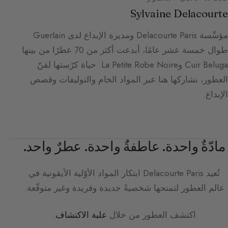
Sylvaine Delacourte
مؤسِّسة Delacourte Paris ومديرة الإبداع لدى Guerlain
طوال خمسة عشر عامًا، أبدعت أكثر من 70 عطرًا من بينها
Cuir Beluga وLa Petite Robe Noire. حياة كرّستها لفنّ
العطور، تشاركها هنا عبر المواد الخام والتوليفات وقصص
الإبداع.
مادّةٌ واحدة. عاطفةٌ واحدة. عطرٌ واحد.
تُعيد
Delacourte Paris
ابتكار المواد الأوّلية الأيقونية في
عالم العطور لتمنحها شخصيةً جديدة وفريدة وغير متوقّعة.
اكتشف العطور من خلال
علبة الاكتشاف
.