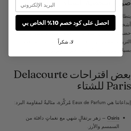
Email
صورة شخصية الشتاء
يتطابق هذا الملف غالباً مع شخصيات «النار» في تصنيفنا:
احصل على كود خصم 10% الخاص بي
أشخاصٌ منفتحون، مسرحيون، يُحبّون الإغراء وترك الأثر.
حضريون، يُحبّون التناقضات القوية (أسود وأبيض) والأنسجة
الثرية كالمخمل أو التافتا. اختيارهم للعطر غالباً شرقيٌّ
لا، شكراً
بسيلاجٍ بارز أو زهرةٌ بيضاء آسرة (توبروز).
بعض اقتراحات Delacourte
Paris للشتاء
إبداعاتنا هي Eaux de Parfum مُركَّزة، مثاليةٌ لمقاومة البرد:
Osiris
– زهر برتقالٍ شهي مع نغماتٍ دافئة من
السمسم والأرز.