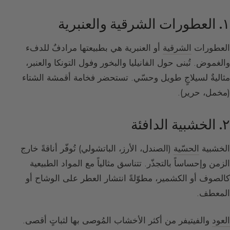
١. العطورات الشرقية والعنبرية
العطورات
الشرقية
أو العنبرية هي بطبيعتها مرادفٌ للدفء
والغموض. تُبنى حول الفانيليا والبخور وفول التونكا والعنبر،
مثاليةٌ لسيلاجٍ طويل وحسّي. تستحضر فخامة أقمشة الشتاء
(مخمل، حرير).
٢. الخشبية الدافئة
الخشبية
الحسّية
(الصندل، الأرز، الباتشولي) تُوفّر أناقةً خارج
الزمن وإحساساً بالتجذّر. تتناسق مثالياً مع المواد الطبيعية
كالصوف أو الكشمير، مطوّلةً انتشار العطر على الوشاح أو
المعطف.
العود
والفيتيفر من أكثر الأخشاب المُوصى بها لثباتٍ أقصى.