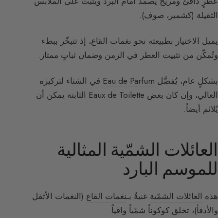
عطرٍ دافئ ومريح يصمد أمام البرد ويثبت على الملابس
الثقيلة (كشمير، صوف).
يميل الاختيار بطبيعته نحو نغمات القاع، إذ تتبخّر ببطء
وتُمكّن من تثبيت العطر في الزمن وضمان ثباتٍ ممتاز.
بشكلٍ عام، يُفضَّل
Eau de Parfum
في الشتاء لتركيزه
العالي، وإن كان بعض Eaux de Toilette الثابتة يمكن أن
يُلائم أيضاً.
العائلات الشمّية المثالية
للموسم البارد
هذه
العائلات الشمّية
غنيةٌ بـ
نغمات القاع
(النغمات الأثقل
والأدفأ)، تخلق كوكوناً شمّياً واقياً.