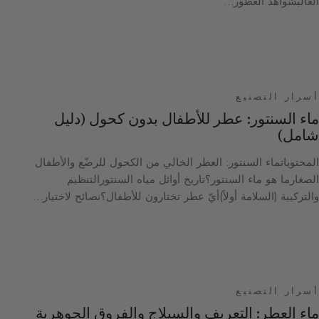
الغالبشواهد العطور…
أسرار التصنيع
ماء السنتور: عطر للأطفال بدون كحول (دليل
شامل)
المحتوياتماء السنتور: العطر الخالي من الكحول للرضّع والأطفال
الصغارما هو ماء السنتور؟تاريخ أوائل مياه السنتورالتنظيم
والتركيبة (السلامة أولاً)أيّ عطر تختارون للأطفال؟نصائح لاختيار…
أسرار التصنيع
ماء العطر: التعريف والسيلاج والفروق الجوهرية