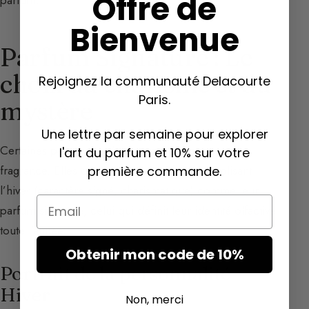
Offre de
parfum.
Bienvenue
Parfum Signature : Le
choix du charisme et du
Rejoignez la communauté Delacourte
Paris.
mystère
Une lettre par semaine pour explorer
Certaines personnes n’aiment pas changer de
l'art du parfum et 10% sur votre
fragrance. Elles choisissent un parfum symbolisant
première commande.
l’hiver (caractère signé, charismatique) comme leur
Email
parfum signature, celui qui définit leur identité olfactive
toute l’année.
Obtenir mon code de 10%
Portrait de la personnalité
Hiver
Non, merci