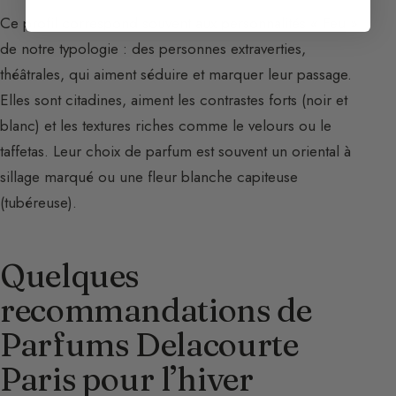
Ce profil correspond souvent aux personnalités « Feu »
de notre typologie : des personnes extraverties,
théâtrales, qui aiment séduire et marquer leur passage.
Elles sont citadines, aiment les contrastes forts (noir et
blanc) et les textures riches comme le velours ou le
taffetas. Leur choix de parfum est souvent un oriental à
sillage marqué ou une fleur blanche capiteuse
(tubéreuse).
Quelques
recommandations de
Parfums Delacourte
Paris pour l’hiver