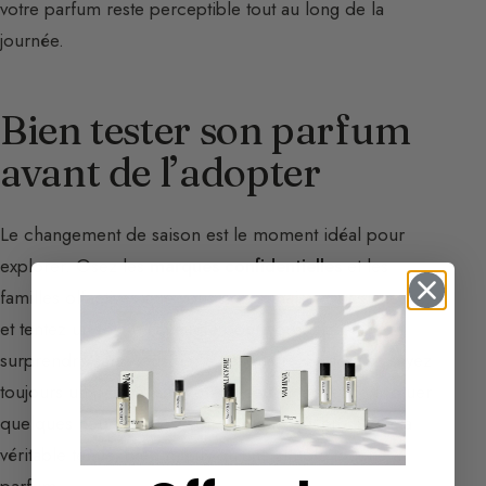
votre parfum reste perceptible tout au long de la
journée.
Bien tester son parfum
avant de l’adopter
Le changement de saison est le moment idéal pour
explorer. Osez les
marques confidentielles
et les
familles olfactives que vous ne connaissez pas encore,
et tentez un
test à l’aveugle
pour vous laisser
surprendre sans vous fier à l’étiquette. Surtout, essayez
toujours un parfum
sur votre peau
et laissez-le évoluer
quelques heures : c’est votre chimie qui en révèle la
véritable tenue, bien mieux qu’une simple touche à