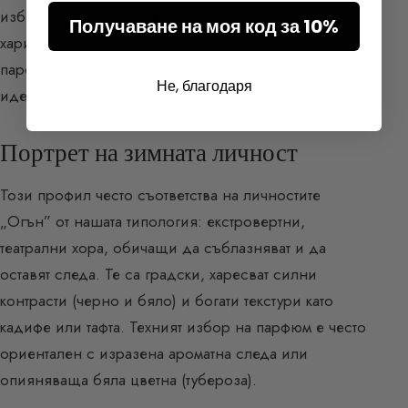
избират парфюм, символизиращ зимата (подписан,
Получаване на моя код за 10%
харизматичен характер) като свой сигнатурен
парфюм, онзи, който определя тяхната обонятелна
Не, благодаря
идентичност през цялата година.
Портрет на зимната личност
Този профил често съответства на личностите
„Огън” от нашата типология: екстровертни,
театрални хора, обичащи да съблазняват и да
оставят следа. Те са градски, харесват силни
контрасти (черно и бяло) и богати текстури като
кадифе или тафта. Техният избор на парфюм е често
ориентален с изразена ароматна следа или
опияняваща бяла цветна (тубероза).