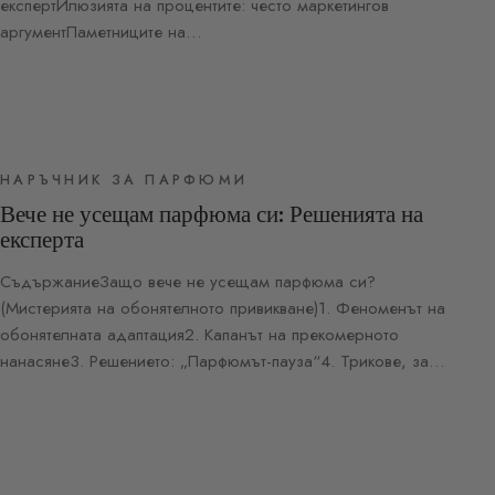
експертИлюзията на процентите: често маркетингов
аргументПаметниците на…
НАРЪЧНИК ЗА ПАРФЮМИ
Вече не усещам парфюма си: Решенията на
експерта
СъдържаниеЗащо вече не усещам парфюма си?
(Мистерията на обонятелното привикване)1. Феноменът на
обонятелната адаптация2. Капанът на прекомерното
нанасяне3. Решението: „Парфюмът-пауза“4. Трикове, за…