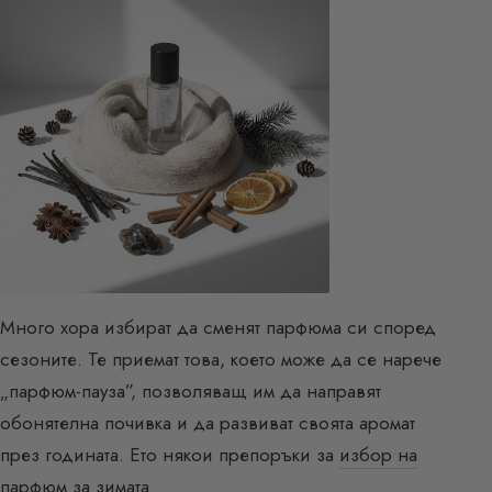
Много хора избират да сменят парфюма си според
сезоните. Те приемат това, което може да се нарече
„парфюм-пауза”, позволяващ им да направят
обонятелна почивка и да развиват своята аромат
през годината. Ето някои препоръки за
избор на
парфюм
за зимата.