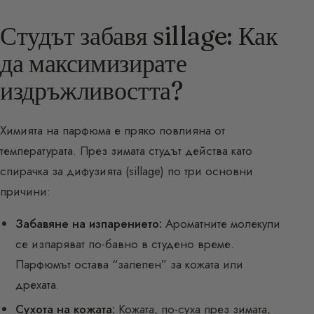
Студът забавя sillage: Как
да максимизирате
издръжливостта?
Химията на парфюма е пряко повлияна от
температурата. През зимата студът действа като
спирачка за дифузията (sillage) по три основни
причини:
Забавяне на изпарението:
Ароматните молекули
се изпаряват по-бавно в студено време.
Парфюмът остава “залепен” за кожата или
дрехата.
Сухота на кожата:
Кожата, по-суха през зимата,