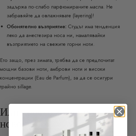
задържа по-слабо парфюмираните масла. Не
забравяйте да овлажнявате (layering)!
Обонятелно възприятие:
Студът има тенденция
леко да анестезира носа ни, намалявайки
възприятието на свежите горни ноти.
Ето защо, през зимата, трябва да се предпочитат
мощни базови ноти, амброви ноти и високи
концентрации (Eau de Parfum), за да се осигури
трайно sillage.
Или просто желание за
новост?