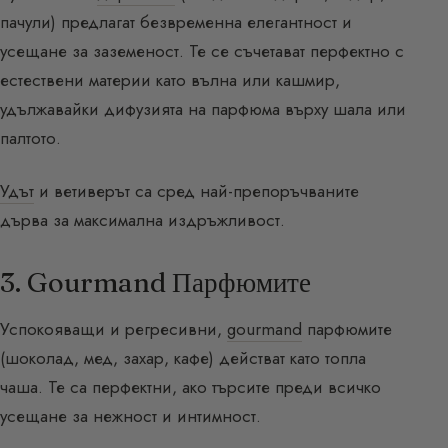
пачули) предлагат безвременна елегантност и
усещане за заземеност. Те се съчетават перфектно с
естествени материи като вълна или кашмир,
удължавайки дифузията на парфюма върху шала или
палтото.
Удът
и ветиверът са сред най-препоръчваните
дърва за максимална издръжливост.
3. Gourmand Парфюмите
Успокояващи и регресивни,
gourmand
парфюмите
(шоколад, мед, захар, кафе) действат като топла
чаша. Те са перфектни, ако търсите преди всичко
усещане за нежност и интимност.