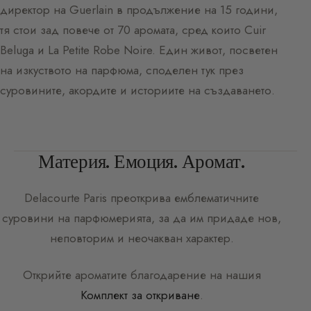
директор на Guerlain в продължение на 15 години,
тя стои зад повече от 70 аромата, сред които Cuir
Beluga и La Petite Robe Noire. Един живот, посветен
на изкуството на парфюма, споделен тук през
суровините, акордите и историите на създаването.
Материя. Емоция. Аромат.
Delacourte Paris
преоткрива емблематичните
суровини на парфюмерията, за да им придаде нов,
неповторим и неочакван характер.
Открийте ароматите благодарение на нашия
Комплект за откриване
.