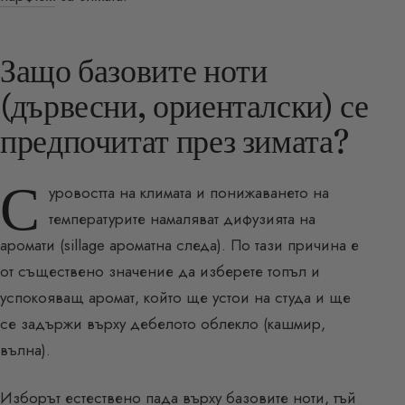
Защо базовите ноти
(дървесни, ориенталски) се
предпочитат през зимата?
С
уровостта на климата и понижаването на
температурите намаляват дифузията на
аромати (sillage ароматна следа). По тази причина е
от съществено значение да изберете топъл и
успокояващ аромат, който ще устои на студа и ще
се задържи върху дебелото облекло (кашмир,
вълна).
Изборът естествено пада върху базовите ноти, тъй