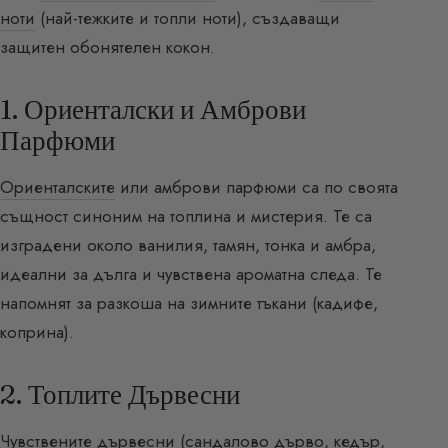
ноти
(най-тежките и топли ноти), създаващи
защитен обонятелен кокон.
1. Ориенталски и Амброви
Парфюми
Ориенталските
или амброви парфюми са по своята
същност синоним на топлина и мистерия. Те са
изградени около ванилия, тамян, тонка и амбра,
идеални за дълга и чувствена ароматна следа. Те
напомнят за разкоша на зимните тъкани (кадифе,
коприна).
2. Топлите Дървесни
Чувствените
дървесни
(сандалово дърво, кедър,