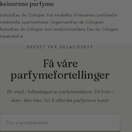
keiserens parfyme
InnholdEau de Cologne: Fra mirakelkur til keiserens parfymeDe
medisinske opprinnelsene: UngarvannEau de Colognes
fødselEau de Cologne som medisinGuerlains Eau de Cologne
ImpérialeFra…
BREVET FRA DELACOURTE
Få våre
parfymefortellinger
Bli med i fellesskapet av parfymeelskere. Ett brev i
uken, ikke mer, for å utforske parfymens kunst.