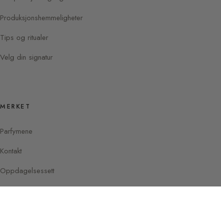
Produksjonshemmeligheter
Tips og ritualer
Velg din signatur
MERKET
Parfymene
Kontakt
Oppdagelsessett
Instagram
Facebook