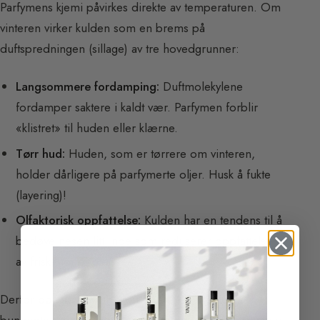
Parfymens kjemi påvirkes direkte av temperaturen. Om
vinteren virker kulden som en brems på
duftspredningen (sillage) av tre hovedgrunner:
Langsommere fordamping:
Duftmolekylene
fordamper saktere i kaldt vær. Parfymen forblir
«klistret» til huden eller klærne.
Tørr hud:
Huden, som er tørrere om vinteren,
holder dårligere på parfymerte oljer. Husk å fukte
(layering)!
Olfaktorisk oppfattelse:
Kulden har en tendens til å
bedøve nesen litt, noe som reduserer oppfattelsen
av friske toppnoter.
Derfor bør du om vinteren foretrekke kraftige