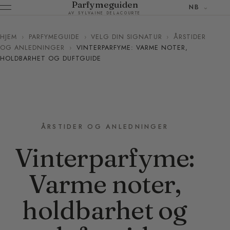
Parfymeguiden
NB
AV SYLVAINE DELACOURTE
HJEM
›
PARFYMEGUIDE
›
VELG DIN SIGNATUR
›
ÅRSTIDER
OG ANLEDNINGER
›
VINTERPARFYME: VARME NOTER,
HOLDBARHET OG DUFTGUIDE
ÅRSTIDER OG ANLEDNINGER
Vinterparfyme:
Varme noter,
holdbarhet og