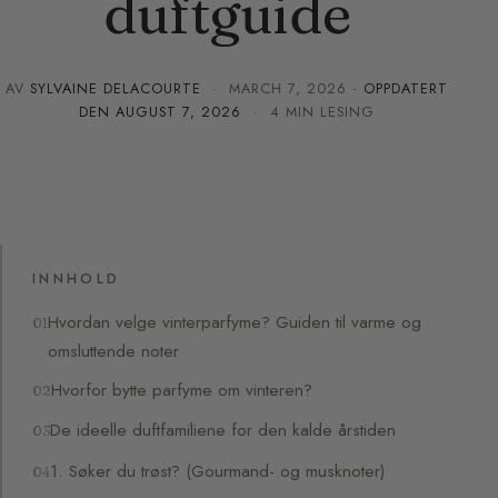
duftguide
AV
SYLVAINE DELACOURTE
·
MARCH 7, 2026
· OPPDATERT
DEN
AUGUST 7, 2026
· 4 MIN LESING
INNHOLD
Hvordan velge vinterparfyme? Guiden til varme og
omsluttende noter
Hvorfor bytte parfyme om vinteren?
De ideelle duftfamiliene for den kalde årstiden
1. Søker du trøst? (Gourmand- og musknoter)