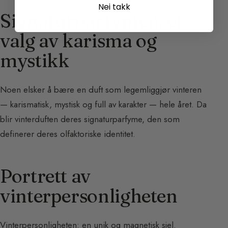
Nei takk
Signaturparfymen: et
valg av karisma og
mystikk
Noen elsker å bære en duft som legemliggjør vinteren
— karismatisk, mystisk og full av karakter — hele året. Da
blir vinterduften deres signaturparfyme, den som
definerer deres olfaktoriske identitet.
Portrett av
vinterpersonligheten
Vinterpersonligheten: en unik og magnetisk sjel.