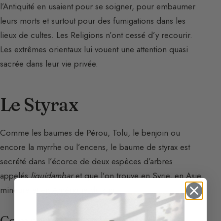
l’Antiquité en usaient pour se soigner, pour embaumer
leurs morts et surtout pour des fumigations dans les
lieux de cultes. Les Religions n’ont cessé d’y recourir.
Les extrêmes orientaux lui vouent une attention quasi
sacrée dans leur vie privée.
Le Styrax
Comme les baumes de Pérou, Tolu, le benjoin ou
encore la myrrhe ou l’encens, le baume de styrax est
secrété dans l’écorce de deux espèces d’arbres
appelés
liquidambar
et que l’on trouve en Syrie, en Asie
mineure et en Amérique du sud.
Composition et Description