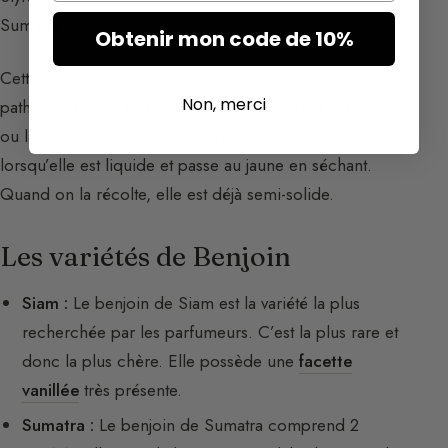
Sumatra.
Obtenir mon code de 10%
Cette exsudation est en réalité une réaction
Non, merci
pathologique de l’arbre. Elle est aussi appelée gomme
ou larme de benjoin. Elle est de couleur blanche
lorsqu’elle est liquide et passe au jaune en séchant.
Quand on la récolte, elle est déjà semi-solide.
Les variétés de Benjoin
Siam :
Le benjoin de Siam est la variété la plus
recherchée par les parfumeurs. C’est la plus rare et
donc la plus chère. Elle possède une
facette
vanillée
très présente.
Sumatra :
Le benjoin de Sumatra comprend 2