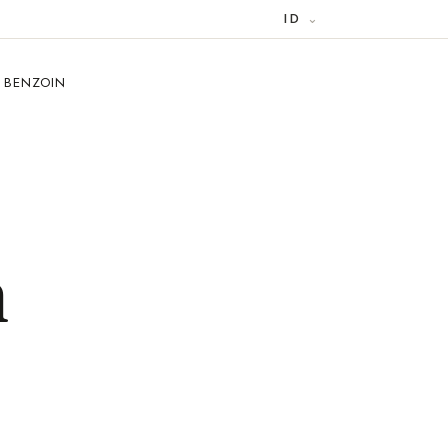
ID
 BENZOIN
m