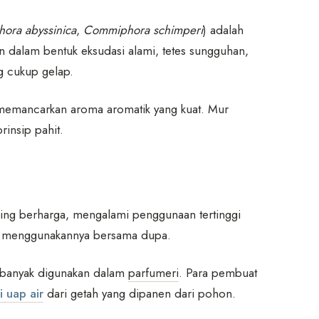
ora abyssinica
,
Commiphora schimperi
) adalah
n dalam bentuk eksudasi alami, tetes sungguhan,
g cukup gelap.
 memancarkan aroma aromatik yang kuat. Mur
rinsip pahit.
ling berharga, mengalami penggunaan tertinggi
n menggunakannya bersama dupa.
h banyak digunakan dalam
parfumeri
. Para pembuat
si uap air
dari getah yang dipanen dari pohon.