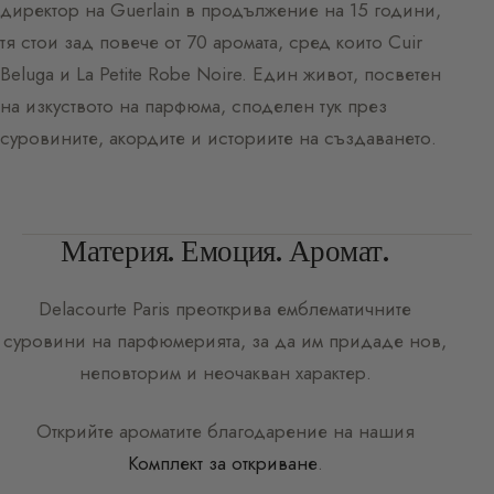
директор на Guerlain в продължение на 15 години,
тя стои зад повече от 70 аромата, сред които Cuir
Beluga и La Petite Robe Noire. Един живот, посветен
на изкуството на парфюма, споделен тук през
суровините, акордите и историите на създаването.
Материя. Емоция. Аромат.
Delacourte Paris
преоткрива емблематичните
суровини на парфюмерията, за да им придаде нов,
неповторим и неочакван характер.
Открийте ароматите благодарение на нашия
Комплект за откриване
.