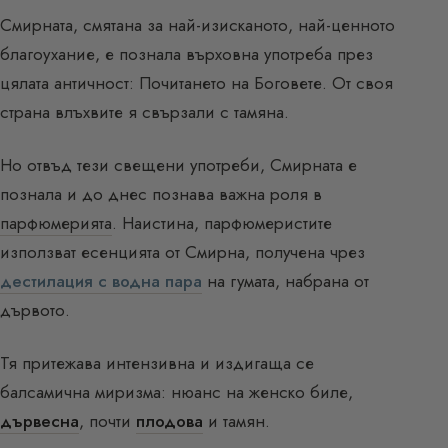
Смирната, смятана за най-изисканото, най-ценното
благоухание, е познала върховна употреба през
цялата античност: Почитането на Боговете. От своя
страна влъхвите я свързали с тамяна.
Но отвъд тези свещени употреби, Смирната е
познала и до днес познава важна роля в
парфюмерията
. Наистина, парфюмеристите
използват есенцията от Смирна, получена чрез
дестилация с водна пара
на гумата, набрана от
дървото.
Тя притежава интензивна и издигаща се
балсамична миризма: нюанс на женско биле,
дървесна
, почти
плодова
и тамян.