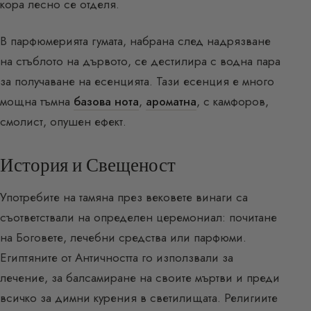
кора лесно се отделя.
В парфюмерията гумата, набрана след надрязване
на стъблото на дървото, се дестилира с водна пара
за получаване на есенцията. Тази есенция е много
мощна тъмна
базова нота
,
ароматна
, с камфоров,
смолист, опушен ефект.
История и Свещеност
Употребите на тамяна през вековете винаги са
съответствали на определен церемониал: почитане
на Боговете, лечебни средства или парфюми.
Египтяните от Античността го използвали за
лечение, за балсамиране на своите мъртви и преди
всичко за димни курения в светилищата. Религиите