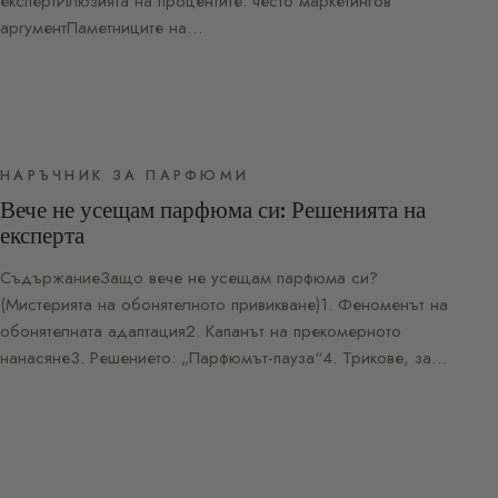
експертИлюзията на процентите: често маркетингов
аргументПаметниците на…
НАРЪЧНИК ЗА ПАРФЮМИ
Вече не усещам парфюма си: Решенията на
експерта
СъдържаниеЗащо вече не усещам парфюма си?
(Мистерията на обонятелното привикване)1. Феноменът на
обонятелната адаптация2. Капанът на прекомерното
нанасяне3. Решението: „Парфюмът-пауза“4. Трикове, за…