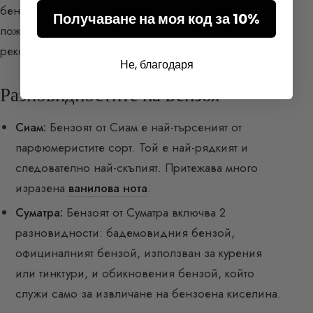
бензой. При течно състояние е с бял цвят и
Получаване на моя код за 10%
пожълтява при изсъхване. При прибиране на
реколтата вече е полутвърд.
Не, благодаря
Разновидностите на Бензоя
Сиам:
Бензоят от Сиам е най-търсеният от
парфюмеристите сорт. Той е най-рядкият и
следователно най-скъпият. Притежава много
изразена
ванилова нота
.
Суматра:
Бензоят от Суматра включва 2
разновидности: бадемовидния бензой,
официналният бензой, използван за курения
или тинктури, и обикновения бензой, който
служи само за извличане на бензоена киселина.