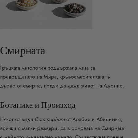
Смирната
Гръцката митология поддържала мита за
превръщането на Мира, кръвосмесителката, в
дърво от смирна, преди да даде живот на Адонис.
Ботаника и Произход
Няколко вида
Commophora
от Арабия и Абисиния,
всички с малки размери, са в основата на Смирната
с нейното удивително минало. Съществуват повече