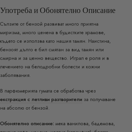
Употреба и Обонятелно Описание
Сълзите от бензой развиват много приятна
миризма, много ценена в будистките храмове,
където се използва като нашия тамян. Наистина,
бензоят дълго е бил смятан за вид тамян или
смирна и за ценно вещество. Играл е роля и в
лечението на белодробни болести и кожни
заболявания.
В парфюмерията гумата се обработва чрез
екстракция с летливи разтворители
за получаване
на абсолю от бензой.
Обонятелно описание:
мека ванилова, бадемова,