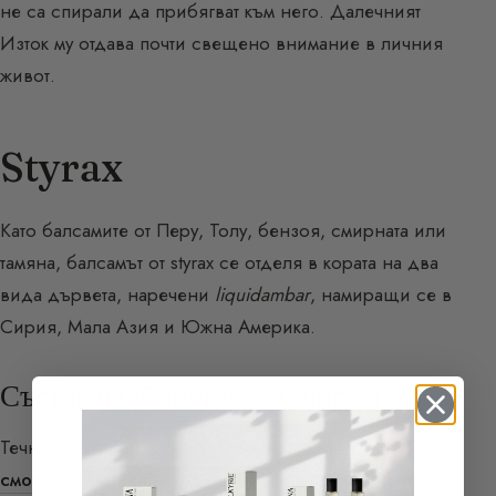
не са спирали да прибягват към него. Далечният
Изток му отдава почти свещено внимание в личния
живот.
Styrax
Като балсамите от Перу, Толу, бензоя, смирната или
тамяна, балсамът от styrax се отделя в кората на два
вида дървета, наречени
liquidambar
, намиращи се в
Сирия, Мала Азия и Южна Америка.
Състав и Обонятелно Описание
Течният styrax е съставен от малко количество
смола
, есенция с миризма на бензин, наречена