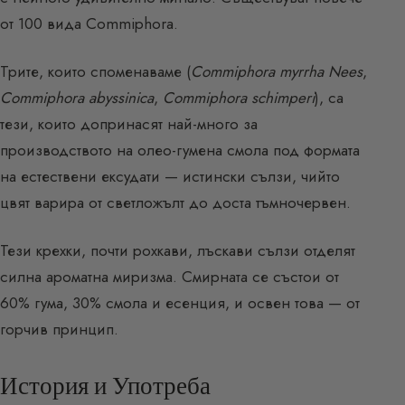
от 100 вида Commiphora.
Трите, които споменаваме (
Commiphora myrrha Nees
,
Commiphora abyssinica
,
Commiphora schimperi
), са
тези, които допринасят най-много за
производството на олео-гумена смола под формата
на естествени ексудати — истински сълзи, чийто
цвят варира от светложълт до доста тъмночервен.
Тези крехки, почти рохкави, лъскави сълзи отделят
силна ароматна миризма. Смирната се състои от
60% гума, 30% смола и есенция, и освен това — от
горчив принцип.
История и Употреба