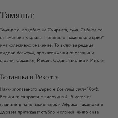
Тамянът
Тамянът е, подобно на Смирната, гума. Събира се
от тамянови дървета. Понятието „тамяново дърво”
има колективно значение. То включва редица
видове
Boswellia
, произхождащи от различни
страни: Сомалия, Йемен, Судан, Етиопия и Индия.
Ботаника и Реколта
Най-използваното дърво е
Boswellia carteri Roxb
.
Всички те са храсти с височина 4–5 метра от
планините на Близкия изток и Африка. Тамяновите
дървета притежават стъбло и клонки, чиято сива