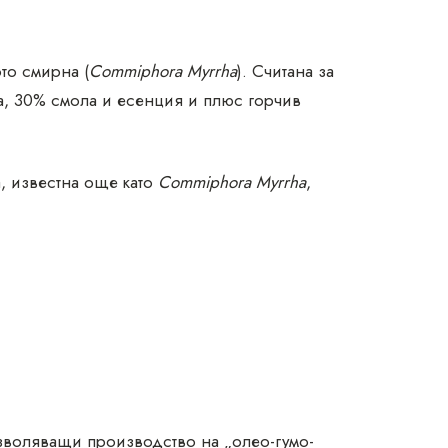
то смирна (
Commiphora Myrrha
). Считана за
ма, 30% смола и есенция и плюс горчив
, известна още като
Commiphora Myrrha
,
зволяващи производство на „олео-гумо-