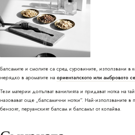
Балсамите и смолите са сред суровините, използвани в 
нерядко в ароматите на
ориенталското или амбровото с
Тези материи допълват ванилията и придават нотка на тай
назовават още „балсамични нотки”. Най-използваните в п
бензоят, перуанският балсам и балсамът от копайва.