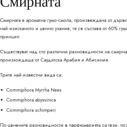
Смирната
Смирната е ароматна гумо-смола, произвеждана от дърво
най-изисканото и ценно ухание, тя се съставя от 60% гу
принцип.
Съществуват над сто различни разновидности на смирна
произхождаща от Саудитска Арабия и Абисиния.
Трите най-известни вида са:
Commiphora Myrrha Nees
Commiphora abyssinica
Commiphora schimperi
По-ценените разновидности в парфюмерията са тези, по