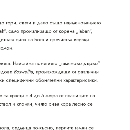
ащо гори, свети и дало също наименованието
ah”, само произлизащо от корена „laban”,
тната сила на Бога и пречиства всички
ломон.
ървета. Наистина понятието „тамяново дърво”
видове
Boswellia
, произхождащи от различни
еки специфични обонятелни характеристики.
те са храсти с 4 до 5 метра от планините на
ствол и клонки, чиято сива кора лесно се
ола, седмица по-късно, перлите тамян се