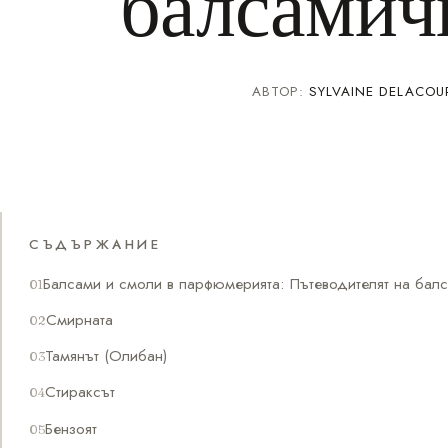
балсамич
АВТОР:
SYLVAINE DELACOU
СЪДЪРЖАНИЕ
Балсами и смоли в парфюмерията: Пътеводителят на балс
Смирната
Тамянът (Олибан)
Стираксът
Бензоят