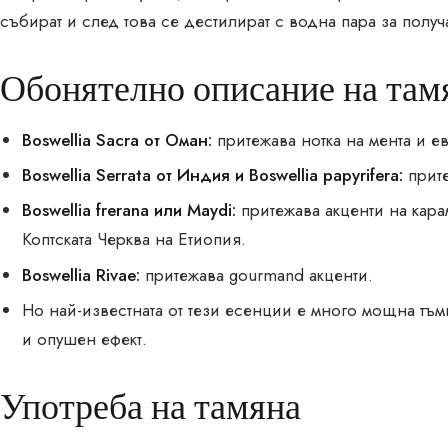
събират и след това се дестилират с водна пара за получ
Обонятелно описание на там
Boswellia Sacra от Оман:
притежава нотка на мента и ев
Boswellia Serrata от Индия и Boswellia papyrifera:
прите
Boswellia frerana или Maydi:
притежава акценти на кара
Коптската Черква на Етиопия.
Boswellia Rivae:
притежава gourmand акценти.
Но най-известната от тези есенции е много мощна тъм
и опушен ефект.
Употреба на тамяна