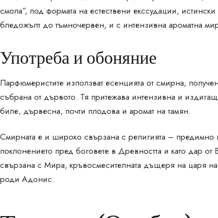
смола”, под формата на естествени екссудации, истински 
бледожълт до тъмночервен, и с интензивна ароматна ми
Употреба и обоняние
Парфюмеристите използват есенцията от смирна, получена
събрана от дървото. Тя притежава интензивна и издигащ
биле, дървесна, почти плодова и аромат на тамян.
Смирната е и широко свързана с религията – предимно п
поклонението пред боговете в Древността и като дар от В
свързана с Мира, кръвосмесителната дъщеря на царя на
роди Адонис.