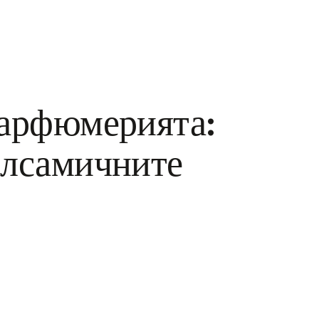
парфюмерията:
алсамичните