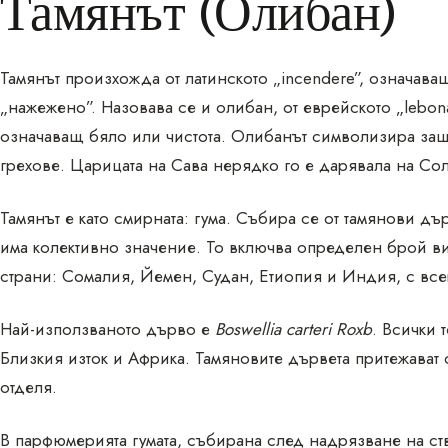
Тамянът (Олибан)
Тамянът произхожда от латинското „incendere”, означав
„нажежено”. Назовава се и олибан, от еврейското „lebon
означаващ бяло или чистота. Олибанът символизира защи
грехове. Царицата на Сава нерядко го е дарявала на Со
Тамянът е като смирната: гума. Събира се от тамянови д
има колективно значение. То включва определен брой 
страни: Сомалия, Йемен, Судан, Етиопия и Индия, с вс
Най-използваното дърво е
Boswellia carteri Roxb
. Всички 
Близкия изток и Африка. Тамяновите дървета притежават 
отделя.
В парфюмерията гумата, събирана след надрязване на ств