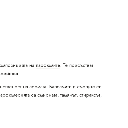
композицията на
парфюмите
. Те присъстват
емейство
.
нственост на аромата. Балсамите и смолите се
арфюмерията са смирната, тамянът, стираксът,