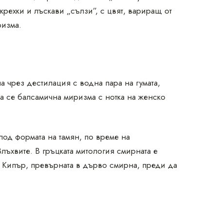
крехки и лъскави „сълзи”, с цвят, вариращ от
ризма.
 чрез дестилация с водна пара на гумата,
а се балсамична миризма с нотка на женско
од формата на тамян, по време на
лъхвите. В гръцката митология смирната е
 Кипър, превърната в дърво смирна, преди да