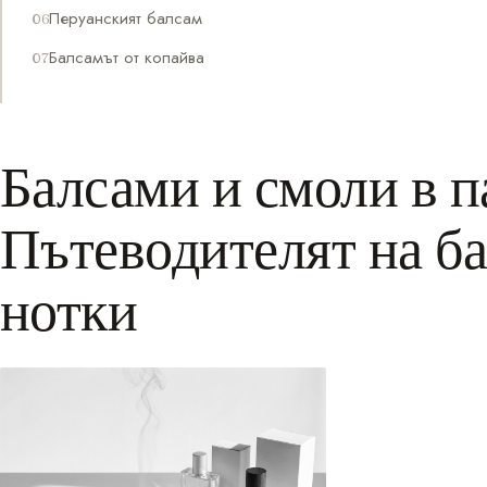
Перуанският балсам
Балсамът от копайва
Балсами и смоли в 
Пътеводителят на б
нотки