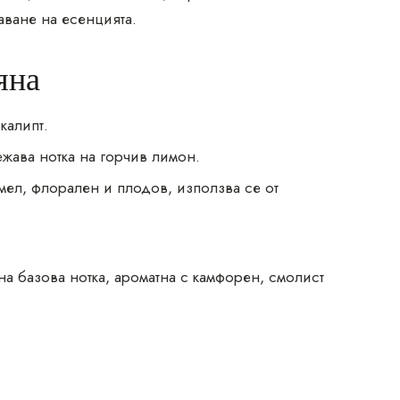
аване на есенцията.
яна
калипт.
жава нотка на горчив лимон.
мел, флорален и плодов, използва се от
на базова нотка, ароматна с камфорен, смолист