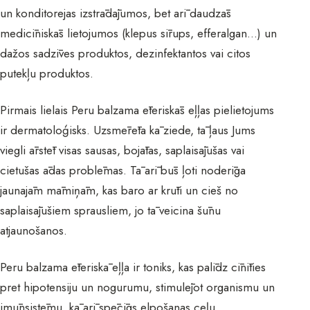
un konditorejas izstrādājumos, bet arī daudzās
medicīniskās lietojumos (klepus sīrups, efferalgan…) un
dažos sadzīves produktos, dezinfektantos vai citos
putekļu produktos.
Pirmais lielais Peru balzama ēteriskās eļļas pielietojums
ir dermatoloģisks. Uzsmērēta kā ziede, tā ļaus Jums
viegli ārstēt visas sausas, bojātas, saplaisājušas vai
cietušas ādas problēmas. Tā arī būs ļoti noderīga
jaunajām māmiņām, kas baro ar krūti un cieš no
saplaisājušiem sprausliem, jo tā veicina šūnu
atjaunošanos.
Peru balzama ēteriskā eļļa ir toniks, kas palīdz cīnīties
pret hipotensiju un nogurumu, stimulējot organismu un
imūnsistēmu, kā arī spēcīgs elpošanas ceļu