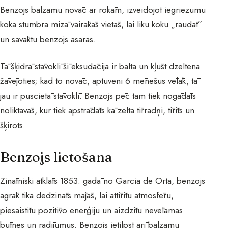
Benzojs balzamu novāc ar rokām, izveidojot iegriezumu
koka stumbra mizā vairākās vietās, lai liku koku „raudāt”
un savāktu benzojs asaras.
Tā šķidrā stāvoklī šī eksudācija ir balta un kļūst dzeltena
žāvējoties; kad to novāc, aptuveni 6 mēnešus vēlāk, tā
jau ir puscietā stāvoklī. Benzojs pēc tam tiek nogādāts
noliktavās, kur tiek apstrādāts kā zelta tīrradņi, tīrīts un
šķirots.
Benzojs lietošana
Zinātniski atklāts 1853. gadā no Garcia de Orta, benzojs
agrāk tika dedzināts mājās, lai attīrītu atmosfēru,
piesaistītu pozitīvo enerģiju un aizdzītu nevēlamas
būtnes un radījumus. Benzojs ietilpst arī balzamu