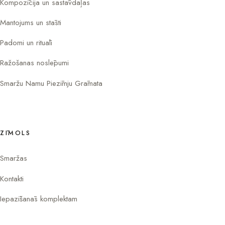
Kompozīcija un sastāvdaļas
Mantojums un stāsti
Padomi un rituāli
Ražošanas noslēpumi
Smaržu Namu Piezīmju Grāmata
ZĪMOLS
Smaržas
Kontakti
Iepazīšanās komplektam
Instagram