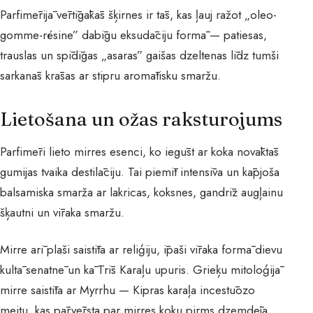
Parfimērijā vērtīgākās šķirnes ir tās, kas ļauj ražot „oleo-
gomme-résine” dabīgu eksudāciju formā — patiesas,
trauslas un spīdīgas „asaras” gaišas dzeltenas līdz tumši
sarkanās krāsas ar stipru aromātisku smaržu.
Lietošana un ožas raksturojums
Parfimēri lieto mirres esenci, ko iegūst ar koka novāktās
gumijas tvaika destilāciju. Tai piemīt intensīva un kāpjoša
balsamiska smarža ar lakricas, koksnes, gandrīz augļainu
šķautni un vīraka smaržu.
Mirre arī plaši saistīta ar reliģiju, īpaši vīraka formā dievu
kultā senatnē un kā Trīs Karaļu upuris. Grieķu mitoloģijā
mirre saistīta ar Myrrhu — Kipras karaļa incestūozo
meitu, kas pārvērsta par mirres koku pirms dzemdēja