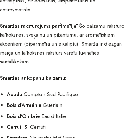
antiseptisks, dziedēšanas, ekspektorants un
antirevmatisks.
Smaržas raksturojums parfimērijā:
Šo balzamu raksturo
kā koksnes, sveķainu un pikantumu, ar aromātiskiem
akcentiem (piparmētra un eikaliptu). Smarža ir diezgan
maiga un tā koksnes raksturs varētu tuvināties
santalkkokam.
Smaržas ar kopahu balzamu:
Aouda
Comptoir Sud Pacifique
Bois d’Arménie
Guerlain
Bois d’Ombrie
Eau d’Italie
Cerruti Si
Cerruti
Kingdom
Alexander McQueen