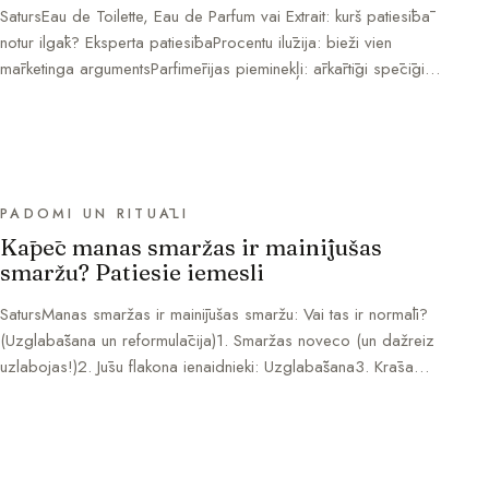
SatursEau de Toilette, Eau de Parfum vai Extrait: kurš patiesībā
notur ilgāk? Eksperta patiesībaProcentu ilūzija: bieži vien
mārketinga argumentsParfimērijas pieminekļi: ārkārtīgi spēcīgi…
PADOMI UN RITUĀLI
Kāpēc manas smaržas ir mainījušas
smaržu? Patiesie iemesli
SatursManas smaržas ir mainījušas smaržu: Vai tas ir normāli?
(Uzglabāšana un reformulācija)1. Smaržas noveco (un dažreiz
uzlabojas!)2. Jūsu flakona ienaidnieki: Uzglabāšana3. Krāsa…