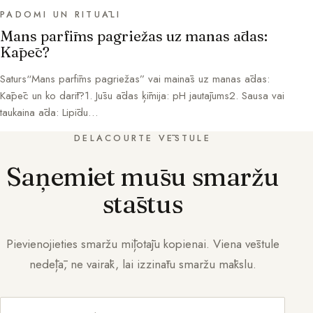
PADOMI UN RITUĀLI
Mans parfīms pagriežas uz manas ādas:
Kāpēc?
Saturs“Mans parfīms pagriežas” vai mainās uz manas ādas:
Kāpēc un ko darīt?1. Jūsu ādas ķīmija: pH jautājums2. Sausa vai
taukaina āda: Lipīdu…
DELACOURTE VĒSTULE
Saņemiet mūsu smaržu
stāstus
Pievienojieties smaržu mīļotāju kopienai. Viena vēstule
nedēļā, ne vairāk, lai izzinātu smaržu mākslu.