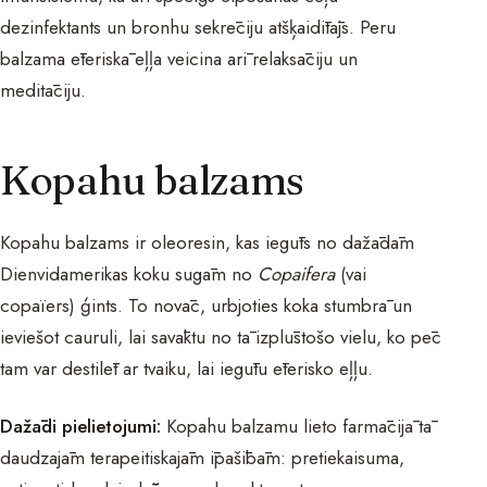
dezinfektants un bronhu sekrēciju atšķaidītājs. Peru
balzama ēteriskā eļļa veicina arī relaksāciju un
meditāciju.
Kopahu balzams
Kopahu balzams ir oleoresin, kas iegūts no dažādām
Dienvidamerikas koku sugām no
Copaifera
(vai
copaïers) ģints. To novāc, urbjoties koka stumbrā un
ieviešot cauruli, lai savāktu no tā izplūstošo vielu, ko pēc
tam var destilēt ar tvaiku, lai iegūtu ēterisko eļļu.
Dažādi pielietojumi:
Kopahu balzamu lieto farmācijā tā
daudzajām terapeitiskajām īpašībām: pretiekaisuma,