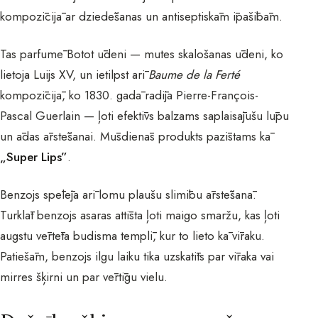
kompozīcijā ar dziedēšanas un antiseptiskām īpašībām.
Tas parfumē Botot ūdeni — mutes skalošanas ūdeni, ko
lietoja Luijs XV, un ietilpst arī
Baume de la Ferté
kompozīcijā, ko 1830. gadā radīja Pierre-François-
Pascal Guerlain — ļoti efektīvs balzams saplaisājušu lūpu
un ādas ārstēšanai. Mūsdienās produkts pazīstams kā
„Super Lips”
.
Benzojs spēlēja arī lomu plaušu slimību ārstēšanā.
Turklāt benzojs asaras attīsta ļoti maigo smaržu, kas ļoti
augstu vērtēta budisma templī, kur to lieto kā vīraku.
Patiešām, benzojs ilgu laiku tika uzskatīts par vīraka vai
mirres šķirni un par vērtīgu vielu.