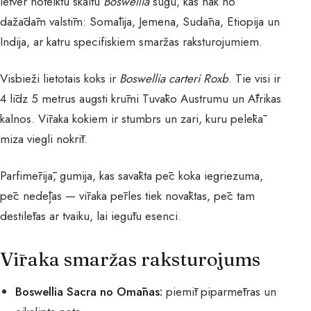
ietver noteiktu skaitu
Boswellia
sugu, kas nāk no
dažādām valstīm: Somālija, Jemena, Sudāna, Etiopija un
Indija, ar katru specifiskiem smaržas raksturojumiem.
Visbieži lietotais koks ir
Boswellia carteri Roxb
. Tie visi ir
4 līdz 5 metrus augsti krūmi Tuvāko Austrumu un Āfrikas
kalnos. Vīraka kokiem ir stumbrs un zari, kuru pelēkā
miza viegli nokrīt.
Parfimērijā, gumija, kas savākta pēc koka iegriezuma,
pēc nedēļas — vīraka pērles tiek novāktas, pēc tam
destilētas ar tvaiku, lai iegūtu esenci.
Vīraka smaržas raksturojums
Boswellia Sacra no Omānas:
piemīt piparmētras un