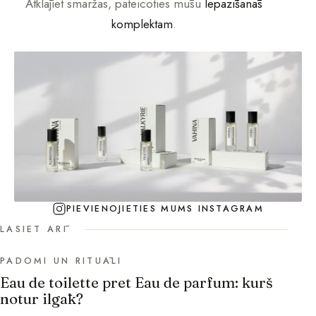
Atklājiet smaržas, pateicoties mūsu
Iepazīšanās
komplektam
.
PIEVIENOJIETIES MUMS INSTAGRAM
LASIET ARĪ
PADOMI UN RITUĀLI
Eau de toilette pret Eau de parfum: kurš
notur ilgāk?