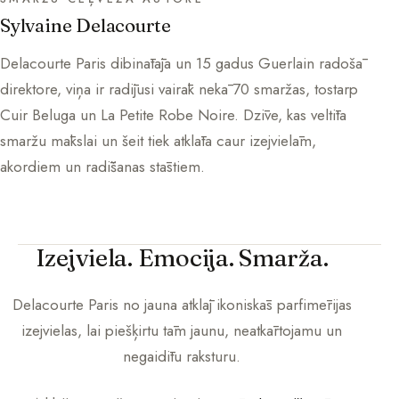
Sylvaine Delacourte
Delacourte Paris dibinātāja un 15 gadus Guerlain radošā
direktore, viņa ir radījusi vairāk nekā 70 smaržas, tostarp
Cuir Beluga un La Petite Robe Noire. Dzīve, kas veltīta
smaržu mākslai un šeit tiek atklāta caur izejvielām,
akordiem un radīšanas stāstiem.
Izejviela. Emocija. Smarža.
Delacourte Paris
no jauna atklāj ikoniskās parfimērijas
izejvielas, lai piešķirtu tām jaunu, neatkārtojamu un
negaidītu raksturu.