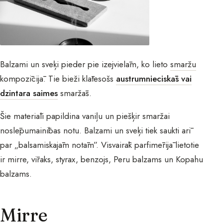
Balzami un sveķi pieder pie izejvielām, ko lieto
smaržu
kompozīcijā. Tie bieži klātesošs
austrumnieciskās vai
dzintara saimes
smaržās.
Šie materiāli papildina vaniļu un piešķir smaržai
noslēpumainības notu. Balzami un sveķi tiek saukti arī
par „balsamiskajām notām”. Visvairāk parfimērijā lietotie
ir mirre, vīraks, styrax, benzojs, Peru balzams un Kopahu
balzams.
Mirre