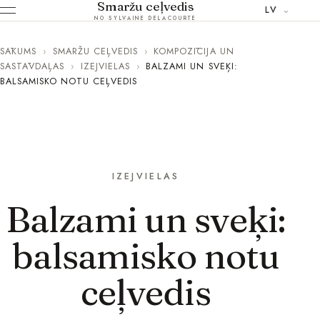
Smaržu ceļvedis
LV
NO SYLVAINE DELACOURTE
SĀKUMS
›
SMARŽU CEĻVEDIS
›
KOMPOZĪCIJA UN
SASTĀVDAĻAS
›
IZEJVIELAS
›
BALZAMI UN SVEĶI:
BALSAMISKO NOTU CEĻVEDIS
IZEJVIELAS
Balzami un sveķi:
balsamisko notu
ceļvedis