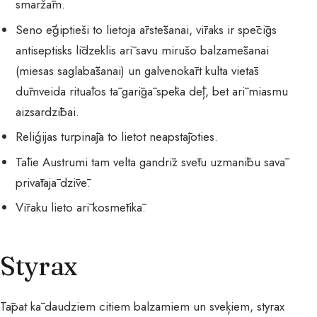
smaržām.
Seno ēģiptieši to lietoja ārstēšanai, vīraks ir spēcīgs
antiseptisks līdzeklis arī savu mirušo balzamēšanai
(miesas saglabāšanai) un galvenokārt kulta vietās
dūmveida rituālos tā garīgā spēka dēļ, bet arī miasmu
aizsardzībai.
Reliģijas turpināja to lietot neapstājoties.
Tālie Austrumi tam velta gandrīz svētu uzmanību savā
privātajā dzīvē.
Vīraku lieto arī kosmētikā.
Styrax
Tāpat kā daudziem citiem balzamiem un sveķiem, styrax