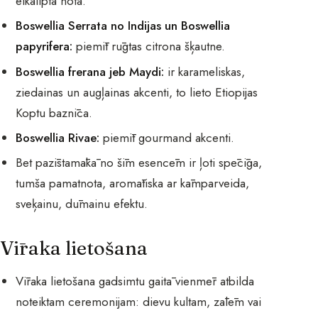
eikalipta nota.
Boswellia Serrata no Indijas un Boswellia
papyrifera:
piemīt rūgtas citrona šķautne.
Boswellia frerana jeb Maydi:
ir karameliskas,
ziedainas un augļainas akcenti, to lieto Etiopijas
Koptu baznīca.
Boswellia Rivae:
piemīt gourmand akcenti.
Bet pazīstamākā no šīm esencēm ir ļoti spēcīga,
tumša pamatnota, aromātiska ar kāmparveida,
sveķainu, dūmainu efektu.
Vīraka lietošana
Vīraka lietošana gadsimtu gaitā vienmēr atbilda
noteiktam ceremonijam: dievu kultam, zālēm vai