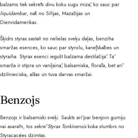
balzams tiek sekrēts divu koku sugu mizā, ko sauc par
liquidambar
, nāk no Sīrijas, Mazāzijas un
Dienvidamerikas.
Šķidrs styrax sastāv no nelielas sveķu daļas, benzīna
smaržas esences, ko sauc par styrolu, kanēļskābes un
styraīna. Styrax esenci iegūst balzama destilācijā. Tā
smarža ir stipra un vaniļainā, balsamiska, florāla, bet arī
dzīvnieciska, ādas un tuva darvas smaržai.
Benzojs
Benzojs ir balsamiski sveķi. Saukts arī par benjoin gumiju
vai asarām, tos sekrē
Styrax Tonkinensis
koka stumbrs no
Styracacées dzimtas.