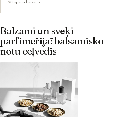
Kopahu balzams
Balzami un sveķi
parfimērijā: balsamisko
notu ceļvedis