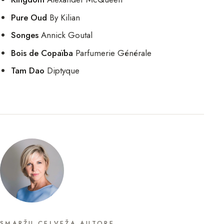
Pure Oud
By Kilian
Songes
Annick Goutal
Bois de Copaïba
Parfumerie Générale
Tam Dao
Diptyque
SMARŽU CEĻVEŽA AUTORE