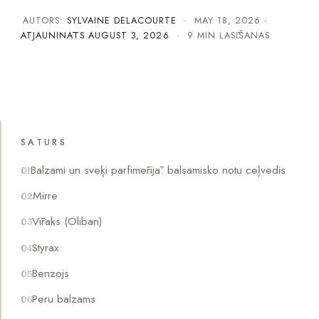
AUTORS:
SYLVAINE DELACOURTE
·
MAY 18, 2026
·
ATJAUNINĀTS
AUGUST 3, 2026
· 9 MIN LASĪŠANAS
SATURS
Balzami un sveķi parfimērijā: balsamisko notu ceļvedis
Mirre
Vīraks (Oliban)
Styrax
Benzojs
Peru balzams