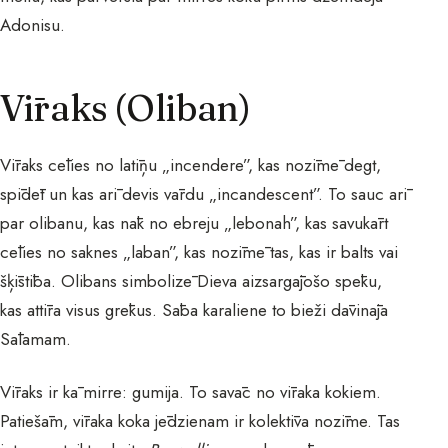
Adonisu.
Vīraks (Oliban)
Vīraks cēlies no latīņu „incendere”, kas nozīmē degt,
spīdēt un kas arī devis vārdu „incandescent”. To sauc arī
par olibanu, kas nāk no ebreju „lebonah”, kas savukārt
cēlies no saknes „laban”, kas nozīmē tas, kas ir balts vai
šķīstība. Olibans simbolizē Dieva aizsargājošo spēku,
kas attīra visus grēkus. Sāba karaliene to bieži dāvināja
Sālamam.
Vīraks ir kā mirre: gumija. To savāc no vīraka kokiem.
Patiešām, vīraka koka jēdzienam ir kolektīva nozīme. Tas