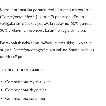
Mirre ir aromātiska gomme-sveķi, ko ražo mirres koks
(
Commiphora Myrrha
). Uzskatīts par visdaiļāko un
vērtīgāko smaržu, kas pastāv, tā sastāv no 60% gumijas,
30% sveķiem un esences, kā arī no rūgta principa.
Pastāv vairāk nekā simts dažādu mirres šķirņu, ko sauc
arī par
Commiphora Myrrha
, kas nāk no Saūda Arābijas
un Abesīnijas.
Trīs viszināmākās sugas ir:
Commiphora Myrrha Nees
Commiphora abyssinica
Commiphora schimperi