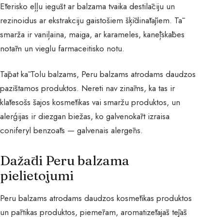
Ēterisko eļļu iegūst ar balzama tvaika destilāciju un
rezinoidus ar ekstrakciju gaistošiem šķīdinātājiem. Tā
smarža ir vaniļaina, maiga, ar karameles, kanēļskābes
notām un vieglu farmaceitisko notu.
Tāpat kā Tolu balzams, Peru balzams atrodams daudzos
pazīstamos produktos. Nereti nav zināms, ka tas ir
klātesošs šajos kosmētikas vai smaržu produktos, un
alerģijas ir diezgan biežas, ko galvenokārt izraisa
coniferyl benzoāts — galvenais alergēns.
Dažādi Peru balzama
pielietojumi
Peru balzams atrodams daudzos kosmētikas produktos
un pārtikas produktos, piemēram, aromatizētajās tējās