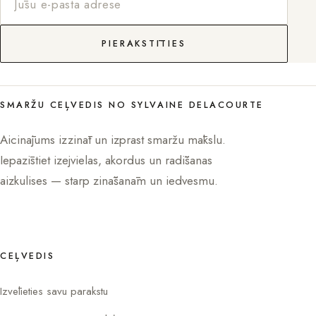
PIERAKSTĪTIES
SMARŽU CEĻVEDIS NO SYLVAINE DELACOURTE
Aicinājums izzināt un izprast smaržu mākslu.
Iepazīstiet izejvielas, akordus un radīšanas
aizkulises — starp zināšanām un iedvesmu.
CEĻVEDIS
Izvēlieties savu parakstu