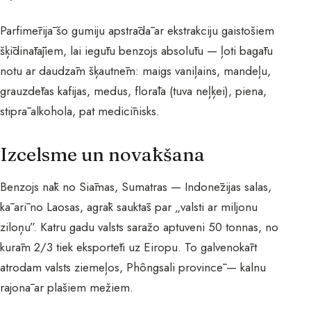
Parfimērijā šo gumiju apstrādā ar ekstrakciju gaistošiem
šķīdinātājiem, lai iegūtu benzojs absolūtu — ļoti bagātu
notu ar daudzām šķautnēm: maigs vaniļains, mandeļu,
grauzdētas kafijas, medus, florāla (tuva neļķei), piena,
stiprā alkohola, pat medicīnisks.
Izcelsme un novākšana
Benzojs nāk no Siāmas, Sumatras — Indonēzijas salas,
kā arī no Laosas, agrāk sauktās par „valsti ar miljonu
ziloņu”. Katru gadu valsts saražo aptuveni 50 tonnas, no
kurām 2/3 tiek eksportēti uz Eiropu. To galvenokārt
atrodam valsts ziemeļos, Phôngsali provincē — kalnu
rajonā ar plašiem mežiem.