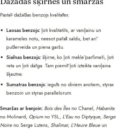
Dažādas šķirnes un smaržas
Pastāv dažādas benzojs kvalitātes:
Laosas benzojs:
ļoti kvalitatīvs, ar vaniļainu un
karameles notu, neesot pārāk saldu, bet arī
pūderveida un piena garšu.
Siāmas benzojs:
šķirne, ko ļoti meklē parfimēri, ļoti
reta un ļoti dārga. Tam piemīt ļoti izteikta vaniļaina
šķautne.
Sumatras benzojs:
iegūts no diviem avotiem, styrax
benzoin un styrax parallelorum.
Smaržas ar benjoin:
Bois des Îles
no Chanel,
Habanita
no Molinard,
Opium
no YSL,
L’Eau
no Diptyque,
Serge
Noire
no Serge Lutens,
Shalimar, L’Heure Bleue
un