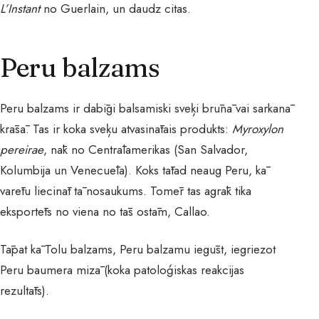
L’Instant
no Guerlain, un daudz citas.
Peru balzams
Peru balzams ir dabīgi balsamiski sveķi brūnā vai sarkanā
krāsā. Tas ir koka sveķu atvasinātais produkts:
Myroxylon
pereirae
, nāk no Centrālamerikas (San Salvador,
Kolumbija un Venecuēla). Koks tātad neaug Peru, kā
varētu liecināt tā nosaukums. Tomēr tas agrāk tika
eksportēts no viena no tās ostām, Callao.
Tāpat kā Tolu balzams, Peru balzamu iegūst, iegriezot
Peru baumera mizā (koka patoloģiskas reakcijas
rezultāts).