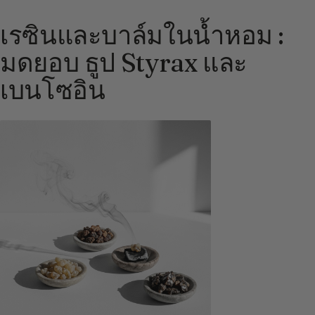
เรซินและบาล์มในน้ำหอม :
มดยอบ ธูป Styrax และ
เบนโซอิน