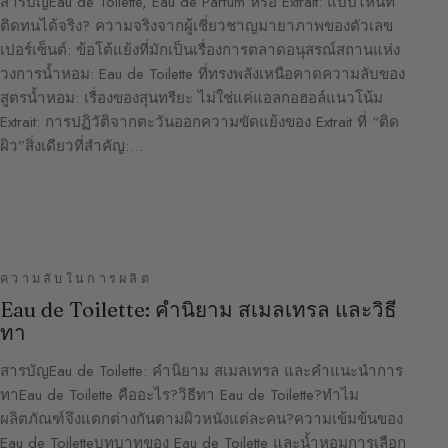
สารบัญEau de Toilette, Eau de Parfum หรือ Extrait: แบบไหนที่
ติดทนได้จริง? ความจริงจากผู้เชี่ยวชาญมายาภาพของตัวเลข
เปอร์เซ็นต์: ข้อโต้แย้งที่มักเป็นเรื่องการตลาดอนุสรณ์สถานแห่ง
วงการน้ำหอม: Eau de Toilette ที่ทรงพลังเหนือคาดความลับของ
สูตรน้ำหอม: เรื่องของสุนทรียะ ไม่ใช่แค่แอลกอฮอล์แนวโน้ม
Extrait: การปฏิวัติจากตะวันออกความขัดแย้งของ Extrait ที่ “ติด
ผิว”สิ่งเดียวที่สำคัญ:…
ความลับในการผลิต
Eau de Toilette: คำนิยาม สเมลเทรล และวิธี
ทา
สารบัญEau de Toilette: คำนิยาม สเมลเทรล และคำแนะนำการ
ทาEau de Toilette คืออะไร?วิธีทา Eau de Toilette?ทำไม
ผลิตภัณฑ์จึงแตกต่างกันตามผิวหนังแต่ละคน?ความเข้มข้นของ
Eau de Toiletteบทบาทของ Eau de Toilette และน้ำหอมการเลือก