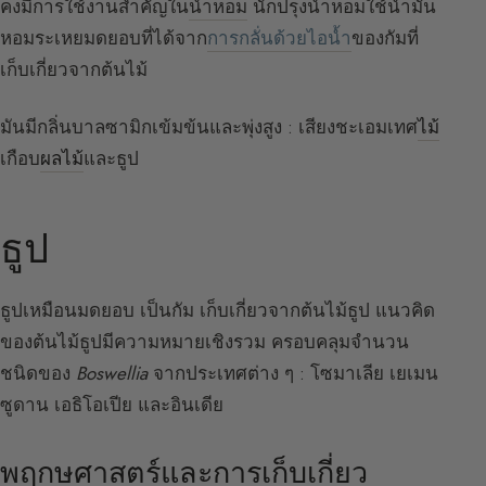
คงมีการใช้งานสำคัญใน
น้ำหอม
นักปรุงน้ำหอมใช้น้ำมัน
หอมระเหยมดยอบที่ได้จาก
การกลั่นด้วยไอน้ำ
ของกัมที่
เก็บเกี่ยวจากต้นไม้
มันมีกลิ่นบาลซามิกเข้มข้นและพุ่งสูง : เสียงชะเอมเทศ
ไม้
เกือบ
ผลไม้
และธูป
ธูป
ธูปเหมือนมดยอบ เป็นกัม เก็บเกี่ยวจากต้นไม้ธูป แนวคิด
ของต้นไม้ธูปมีความหมายเชิงรวม ครอบคลุมจำนวน
ชนิดของ
Boswellia
จากประเทศต่าง ๆ : โซมาเลีย เยเมน
ซูดาน เอธิโอเปีย และอินเดีย
พฤกษศาสตร์และการเก็บเกี่ยว