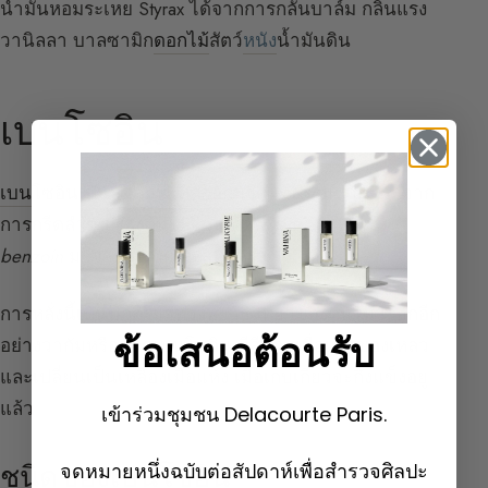
น้ำมันหอมระเหย Styrax ได้จากการกลั่นบาล์ม กลิ่นแรง
วานิลลา บาลซามิก
ดอกไม้
สัตว์
หนัง
น้ำมันดิน
เบนโซอิน
เบนโซอิน
เป็นบาล์มที่ไหลออกมาตามธรรมชาติหรือจาก
การกรีดลำต้นของต้นไม้ในวงศ์ Styraceae :
styrax
benzoin
มาจากสยามและสุมาตรา
การหลั่งนี้เป็นปฏิกิริยาทางพยาธิวิทยาของต้นไม้ เรียกอีก
ข้อเสนอต้อนรับ
อย่างว่ากัมหรือหยดเบนโซอิน มีสีขาวเมื่อเป็นของเหลว
และเปลี่ยนเป็นเหลืองเมื่อแห้ง เมื่อเก็บเกี่ยวจะกึ่งแข็งอยู่
แล้ว
เข้าร่วมชุมชน Delacourte Paris.
จดหมายหนึ่งฉบับต่อสัปดาห์เพื่อสำรวจศิลปะ
ชนิดของเบนโซอิน