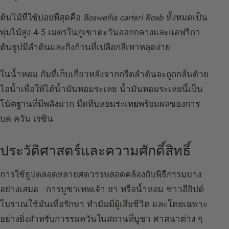
ต้นไม้ที่ใช้บ่อยที่สุดคือ
Boswellia carteri Roxb
ทั้งหมดเป็น
พุ่มไม้สูง 4-5 เมตรในภูเขาตะวันออกกลางและแอฟริกา
ต้นธูปมีลำต้นและกิ่งก้านที่เปลือกสีเทาหลุดง่าย
ในน้ำหอม กัมที่เก็บเกี่ยวหลังจากกรีดลำต้นจะถูกกลั่นด้วย
ไอน้ำเพื่อให้ได้น้ำมันหอมระเหย น้ำมันหอมระเหยนี้เป็น
โน้ตฐาน
ที่มีพลังมาก มืดทึบ
หอมระเหย
พร้อมผลของการ
บด ควัน เรซิน
ประวัติศาสตร์และความศักดิ์สิทธิ์
การใช้ธูปตลอดหลายศตวรรษสอดคล้องกับพิธีกรรมบาง
อย่างเสมอ : การบูชาเทพเจ้า ยา หรือน้ำหอม ชาวอียิปต์
โบราณใช้มันเพื่อรักษา ทำมัมมี่ผู้เสียชีวิต และโดยเฉพาะ
อย่างยิ่งสำหรับการรมควันในสถานที่บูชา ศาสนาต่าง ๆ