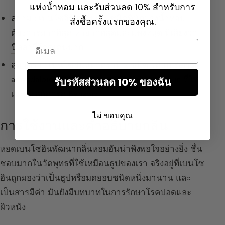
แห่งน้ำหอม และรับส่วนลด 10% สำหรับการ
สยาม :
เบนโซอินสยามเป็นชนิดที่นักปรุงน้ำหอม
สั่งซื้อครั้งแรกของคุณ.
ต้องการมากที่สุด หายากที่สุดและแพงที่สุด มี
เสียงวา
Email
นิลลา
ที่โดดเด่นมาก
สุมาตรา :
เบนโซอินสุมาตรามี 2 ชนิด ได้แก่ Benjoin
amygdaloïde ที่ใช้เป็นยาและ Benjoin commun ที่ใช้
รับรหัสส่วนลด 10% ของฉัน
เฉพาะสกัดกรด Benzoic
ไม่ ขอบคุณ
การใช้งานและคำอธิบายกลิ่น
หยดเบนโซอินพัฒนากลิ่นหอมอันน่าพึงพอใจอย่างยิ่ง ชื่น
ชอบมากในวัดพุทธที่ใช้เหมือนธูปของเรา จริงอยู่ที่เบนโซ
อินถูกมองว่าเป็นธูปหรือมดยอบชนิดหนึ่งมานาน และ
เป็นสารมีค่า มันยังมีบทบาทในการรักษาโรคปอดและ
ผิวหนัง