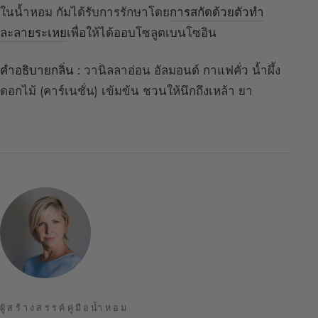
ในน้ำหอม กัมได้รับการรักษาโดย
การสกัดด้วยตัวทำ
ละลายระเหย
เพื่อให้ได้ออบโซลูตเบนโซอิน
คำอธิบายกลิ่น :
วานิลลาอ่อน อัลมอนด์ กาแฟคั่ว น้ำผึ้ง
ดอกไม้ (คาร์เนชั่น) เข้มข้น ชวนให้นึกถึงเหล้า ยา
ผู้สร้างสรรค์คู่มือน้ำหอม