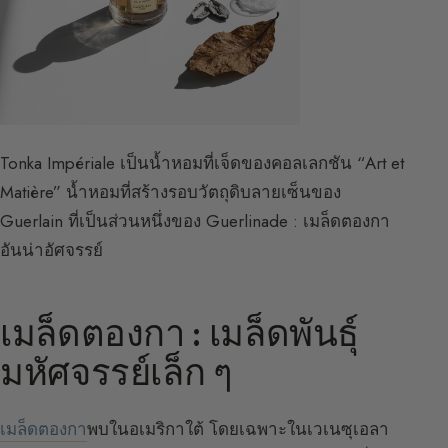
Tonka Impériale เป็นน้ำหอมที่เจ็ดของคอลเลกชัน “Art et
Matière” น้ำหอมที่สร้างรอบวัตถุดิบลายเซ็นของ
Guerlain ที่เป็นส่วนหนึ่งของ Guerlinade : เมล็ดตองกา
อันน่าอัศจรรย์
เมล็ดตองกา : เมล็ดพันธุ์
มหัศจรรย์เล็ก ๆ
เมล็ดตองกา
พบในอเมริกาใต้ โดยเฉพาะในเวเนซุเอลา