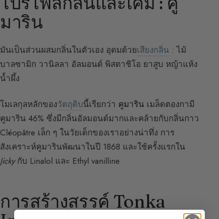
โปรไฟล์กลิ่นและเคมี : คู
มาริน
มันเป็นส่วนผสมกลิ่นในตัวเอง อุดมด้วย
เสียงกลิ่น
: ไม้
บาลซามิก วานิลลา อัลมอนด์ พิสตาชิโอ ยาสูบ หญ้าแห้ง
น้ำผึ้ง
โมเลกุลหลักของ
วัตถุดิบ
นี้เรียกว่า
คูมาริน
เมล็ดตองกามี
คูมาริน 46% ซึ่งมีกลิ่นอัลมอนด์มากและคล้ายกับกลิ่นกาว
Cléopâtre เล็ก ๆ ในวัยเด็กของเราอย่างน่าทึ่ง การ
สังเคราะห์คูมารินพัฒนาในปี 1868 และใช้ครั้งแรกใน
Jicky
กับ Linalol และ Ethyl vanilline
การสร้างสรรค์ Tonka