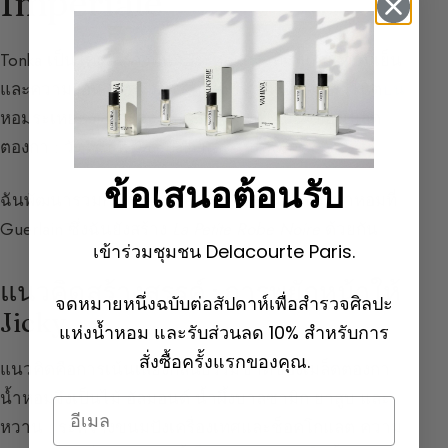
Impériale
Tonka เป็นโครงสร้างที่น่าประหลาดใจที่เล่นกับความเย็น
และความร้อน ระหว่างความสดชื่นของโรสมารี (โน้ต
บน
หอมระเหยพุ่ง) และความกลมหวานที่โอบรัดของเมล็ด
ตองกา : วัตถุดิบที่ Guerlain และฉันเองรัก
ข้อเสนอต้อนรับ
ฉันพัฒนาร่วมกับ Delphine Jelk ปัจจุบันนักปรุงน้ำหอมที่
Guerlain ซึ่งฉันยังสร้าง
La Petite Robe Noire
ด้วยกัน
เข้าร่วมชุมชน Delacourte Paris.
แนวคิดสร้างสรรค์ : การพยักหน้าให้
จดหมายหนึ่งฉบับต่อสัปดาห์เพื่อสำรวจศิลปะ
Jicky
แห่งน้ำหอม และรับส่วนลด 10% สำหรับการ
สั่งซื้อครั้งแรกของคุณ.
แนวคิดคือการเน้นเสียงกลิ่นธรรมชาติของเมล็ดตองกา
น้ำหอมจึงเป็นไม้ อัลมอนด์ น้ำผึ้งบาลซามิก ยาสูบ และ
Email
หวาน : ระหว่างขนมปังเครื่องเทศและช็อคโกแลต ความ