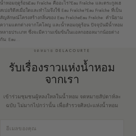
น้ำหอมฤดูร้อนEau Fraîche คืออะไร?Eau Fraîche และตระกูลเฮ
สเปอริดีสเมื่อใดและทำไมจึงใช้ Eau Fraîche?Eau Fraîche ที่เป็น
สัญลักษณ์โครงสร้างกลิ่นของ Eau FraîcheEau Fraîche: คำนิยาม
ความแตกต่างจากโคโลญ และน้ำหอมฤดูร้อน ปัจจุบันมีน้ำหอม
หลายประเภท ซึ่งจะมีความเข้มข้นในแอลกอฮอลมากน้อยต่าง
กัน: Eau…
จดหมาย DELACOURTE
รับเรื่องราวแห่งน้ำหอม
จากเรา
เข้าร่วมชุมชนผู้หลงใหลในน้ำหอม จดหมายสัปดาห์ละ
ฉบับ ไม่มากไปกว่านั้น เพื่อสำรวจศิลปะแห่งน้ำหอม