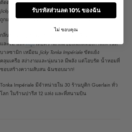
ตัดต่างที่น่าทึ่งพอสมควรนี้เป็นการพยักหน้าให้น้ำหอม
รับรหัสส่วนลด 10% ของฉัน
Jicky
ลาเวนเดอร์
ถูกแทนที่ด้วยโรสมารีและส่วนตะวันออก
ถูกแทนที่ด้วยเมล็ดตองกาที่ผสมกับโน้ตบาลซามิกและ
ไม้
ไม่ ขอบคุณ
กลิ่นของมันถูกมองว่าเป็นทั้ง
ชาย
โดยเสียงกลิ่น
หอมระเหย
และไม้ และ
หญิง
โดยความกลมของเมล็ดตองกาและโน้ต
บาลซามิก เหมือน
Jicky
Tonka Impériale
ขัดแย้ง
คลุมเครือ สง่างามและนุ่มนวล มีพลัง แต่โอบรัด น้ำหอมที่
ชอบสร้างความสับสน ฉันชอบมาก!
Tonka Impériale มีจำหน่ายใน 30 ร้านบูติก Guerlain ทั่ว
โลก ในร้านปารีส 12 แห่ง และที่สนามบิน