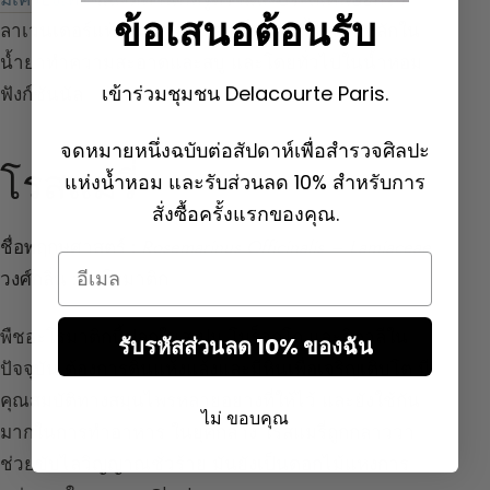
ข้อเสนอต้อนรับ
ลาเวนเดอร์แท้ โน้ตเหมือนสบู่เล็กน้อยนี้ใช้เป็นหลักใน
น้ำยาทำความสะอาดและสบู่ และโดยทั่วไปในน้ำหอม
เข้าร่วมชุมชน Delacourte Paris.
ฟังก์ชันนัล
จดหมายหนึ่งฉบับต่อสัปดาห์เพื่อสำรวจศิลปะ
โรสแมรี่
แห่งน้ำหอม และรับส่วนลด 10% สำหรับการ
สั่งซื้อครั้งแรกของคุณ.
ชื่อพฤกษศาสตร์ :
Rosemarinus Officinalis – Lamiaceae
Email
วงศ์กลิ่น :
อะโรมาติก
พืชอะโรมาติกนี้ปลูกในสเปน โมร็อกโก และอิตาลีใน
รับรหัสส่วนลด 10% ของฉัน
ปัจจุบัน ต้องการดินแห้งแล้งและมีหินเพื่อเจริญเติบโต มี
คุณสมบัติทางสมุนไพรหลายอย่างที่ให้ไว้ และยังใช้กัน
ไม่ ขอบคุณ
มากในการทำอาหาร ในยุคกลาง โรสแมรี่ถูกกล่าวว่า
ช่วยขับไล่วิญญาณชั่วร้าย มันยังเป็นดอกไม้แห่งการ