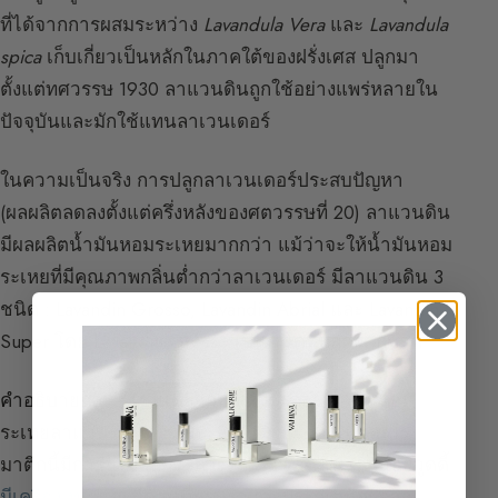
ที่ได้จากการผสมระหว่าง
Lavandula Vera
และ
Lavandula
spica
เก็บเกี่ยวเป็นหลักในภาคใต้ของฝรั่งเศส ปลูกมา
ตั้งแต่ทศวรรษ 1930 ลาแวนดินถูกใช้อย่างแพร่หลายใน
ปัจจุบันและมักใช้แทนลาเวนเดอร์
ในความเป็นจริง การปลูกลาเวนเดอร์ประสบปัญหา
(ผลผลิตลดลงตั้งแต่ครึ่งหลังของศตวรรษที่ 20) ลาแวนดิน
มีผลผลิตน้ำมันหอมระเหยมากกว่า แม้ว่าจะให้น้ำมันหอม
ระเหยที่มีคุณภาพกลิ่นต่ำกว่าลาเวนเดอร์ มีลาแวนดิน 3
ชนิด : Lavandin Grosso, Lavandin Abrial และ Lavandin
Super โดย Lavandin Grosso เป็นชนิดที่ปลูกมากที่สุด
คำอธิบายกลิ่น :
เช่นเดียวกับลาเวนเดอร์ น้ำมันหอม
ระเหยลาแวนดินได้จากการกลั่นด้วยไอน้ำ พืชอะโร
มาติกนี้มีการบูรมากกว่าลาเวนเดอร์ สดชื่น เล็กน้อยวูดดี้
มีเครื่องเทศ
และมีด้านที่หรูหราและประณีตน้อยกว่า