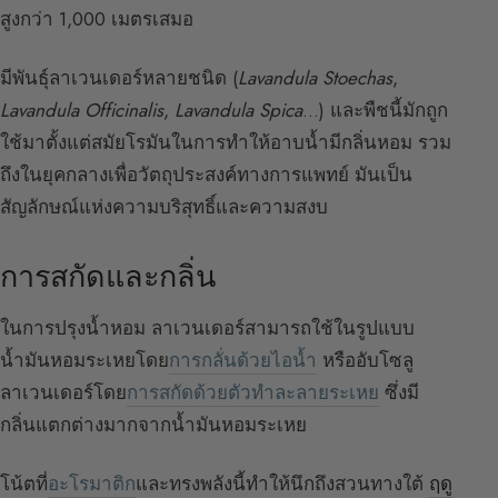
สูงกว่า 1,000 เมตรเสมอ
มีพันธุ์ลาเวนเดอร์หลายชนิด (
Lavandula Stoechas
,
Lavandula Officinalis
,
Lavandula Spica
…) และพืชนี้มักถูก
ใช้มาตั้งแต่สมัยโรมันในการทำให้อาบน้ำมีกลิ่นหอม รวม
ถึงในยุคกลางเพื่อวัตถุประสงค์ทางการแพทย์ มันเป็น
สัญลักษณ์แห่งความบริสุทธิ์และความสงบ
การสกัดและกลิ่น
ในการปรุงน้ำหอม ลาเวนเดอร์สามารถใช้ในรูปแบบ
น้ำมันหอมระเหยโดย
การกลั่นด้วยไอน้ำ
หรืออับโซลู
ลาเวนเดอร์โดย
การสกัดด้วยตัวทำละลายระเหย
ซึ่งมี
กลิ่นแตกต่างมากจากน้ำมันหอมระเหย
โน้ตที่
อะโรมาติก
และทรงพลังนี้ทำให้นึกถึงสวนทางใต้
ฤดู