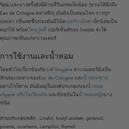
ร้อน
และบางครั้งยังมีด้านที่วินเทจเล็กน้อย (ชวนให้นึกถึง
Eau de Cologne คลาสสิก) มันยังเป็นสมุนไพร การบูร
และยา กลิ่นสดชื่นของมันมีโน้ต
เบอร์กาม็อต
เล็กน้อยเป็น
ดอกไม้ พร้อม
โทนวูดดี้
เปอร์เซ็นต์ของ linalyle จะให้
คุณภาพกลิ่นแก่ลาเวนเดอร์
การใช้งานและน้ำหอม
โดยทั่วไปเกี่ยวข้องกับ
วงศ์ fougère
ลาเวนเดอร์ยังเป็น
ลักษณะเฉพาะของ
Eau de Cologne
และ
น้ำหอมชาย
อย่างไรก็ตาม มันยังอยู่ในองค์ประกอบของ
น้ำหอม
chypré หรือโอเรียนทัล
และปัจจุบันใน
น้ำหอมหญิง
บาง
ชนิด
ส่วนประกอบหลัก :
Linalol, linalyl acetate, geraniol,
pinene, coumarin, camphor, thymol