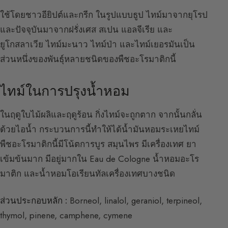
ใช้โดยชาวอียิปต์และกรีก ในรูปแบบธูป ไทม์มาจากยุโรป
และปัจจุบันมาจากฝรั่งเศส สเปน แอลจีเรีย และ
ยูโกสลาเวีย ไทม์มะนาว ไทม์ป่า และไทม์เยอรมันเป็น
ส่วนหนึ่งของพันธุ์หลายชนิดของพืชอะโรมาติกนี้
ไทม์ในการปรุงน้ำหอม
ในฤดูใบไม้ผลิและฤดูร้อน กิ่งไทม์จะถูกตาก จากนั้นกลั่น
ด้วยไอน้ำ กระบวนการนี้ทำให้ได้น้ำมันหอมระเหยไทม์
พืชอะโรมาติกนี้มีโน้ตการบูร สมุนไพร มีเครื่องเทศ ยา
เข้มข้นมาก มีอยู่มากใน Eau de Cologne น้ำหอมอะโร
มาติก และน้ำหอมโอเรียนทัลเครื่องเทศบางชนิด
ส่วนประกอบหลัก :
Borneol, linalol, geraniol, terpineol,
thymol, pinene, camphene, cymene