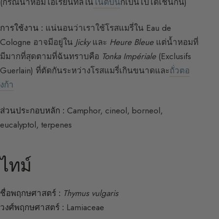
(กรณีน้ำหอมโอเรียนทัลใน
โน้ตบน
ก็เป็นไปได้เช่นกัน)
การใช้งาน :
แน่นอนว่าเราใช้โรสแมรี่ใน Eau de
Cologne อาจมีอยู่ใน
Jicky
และ
Heure Bleue
แต่น้ำหอมที่
มีมากที่สุดตามที่ฉันทราบคือ
Tonka Impériale
(Exclusifs
Guerlain) ที่ตัดกันระหว่างโรสแมรี่เกินขนาดและ
ถั่วตอ
งก้า
ส่วนประกอบหลัก :
Camphor, cineol, borneol,
eucalyptol, terpenes
ไทม์
ชื่อพฤกษศาสตร์ :
Thymus vulgaris
วงศ์พฤกษศาสตร์ :
Lamiaceae