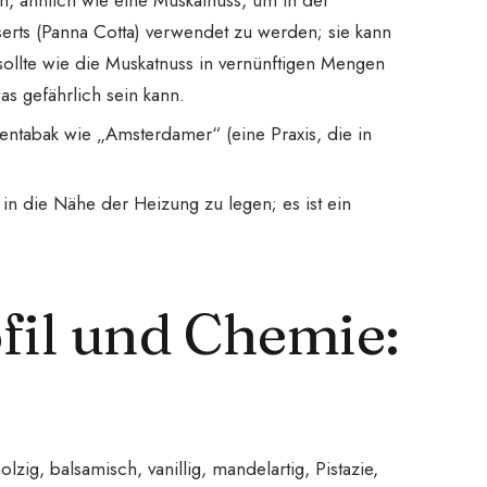
, ähnlich wie eine Muskatnuss, um in der
serts (Panna Cotta) verwendet zu werden; sie kann
sollte wie die Muskatnuss in vernünftigen Mengen
s gefährlich sein kann.
ntabak wie „Amsterdamer“ (eine Praxis, die in
n die Nähe der Heizung zu legen; es ist ein
fil und Chemie:
holzig, balsamisch, vanillig, mandelartig, Pistazie,