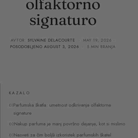
olfaktorno
signaturo
AVTOR:
SYLVAINE DELACOURTE
·
MAY 19, 2026
·
POSODOBLJENO
AUGUST 3, 2026
· 5 MIN BRANJA
KAZALO
Parfumska škatla: umetnost odkrivanja olfaktorne
signature
Nakup parfuma je manj površno dejanje, kot si mislimo
Nasveti za čim boljši izkoristek parfumskih škatel