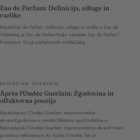
Eau de Parfum: Definicija, sillage in
razlike
KazaloEau de Parfum: Definicija, sillage in razlike z Eau de
ToiletteKaj je Eau de Parfum?Kako nanašate Eau de Parfum?
Primerjava: Drugi parfumerijski izdelkiZakaj…
DEDIŠČINA GUERLAIN
Après l’Ondée Guerlain: Zgodovina in
olfaktorna poezija
KazaloAprès l’Ondée Guerlain: Impresionistična
akvarelZgodovina in navdihOlfaktorni opisDediščina in
flakoneAprès l’Ondée Guerlain: Impresionistična akvarel Imam
posebno naklonjenost do Après l’Ondée, ker je…