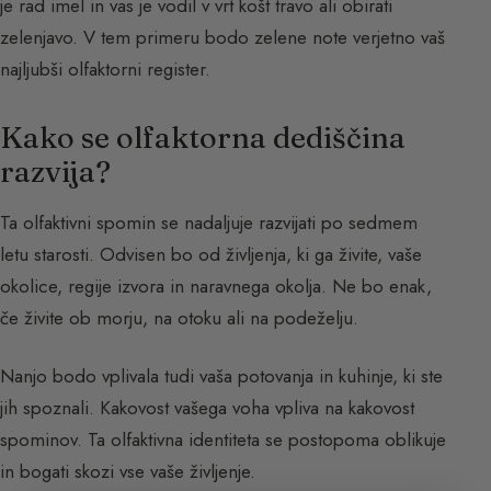
je rad imel in vas je vodil v vrt košt travo ali obirati
zelenjavo. V tem primeru bodo zelene note verjetno vaš
najljubši olfaktorni register.
Kako se olfaktorna dediščina
razvija?
Ta olfaktivni spomin se nadaljuje razvijati po sedmem
letu starosti. Odvisen bo od življenja, ki ga živite, vaše
okolice, regije izvora in naravnega okolja. Ne bo enak,
če živite ob morju, na otoku ali na podeželju.
Nanjo bodo vplivala tudi vaša potovanja in kuhinje, ki ste
jih spoznali. Kakovost vašega voha vpliva na kakovost
spominov. Ta olfaktivna identiteta se postopoma oblikuje
in bogati skozi vse vaše življenje.