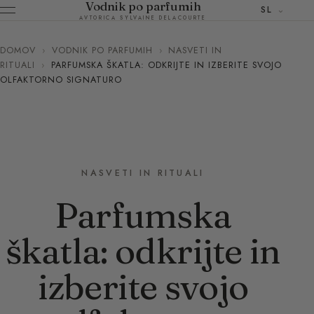
Vodnik po parfumih
SL
AVTORICA SYLVAINE DELACOURTE
DOMOV
›
VODNIK PO PARFUMIH
›
NASVETI IN
RITUALI
›
PARFUMSKA ŠKATLA: ODKRIJTE IN IZBERITE SVOJO
OLFAKTORNO SIGNATURO
NASVETI IN RITUALI
Parfumska
škatla: odkrijte in
izberite svojo