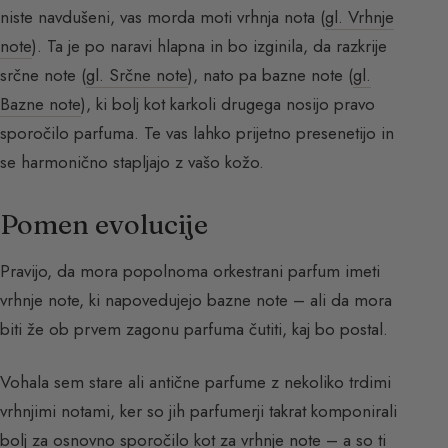
niste navdušeni, vas morda moti vrhnja nota (
gl. Vrhnje
note
). Ta je po naravi hlapna in bo izginila, da razkrije
srčne note (
gl. Srčne note
), nato pa bazne note (
gl.
Bazne note
), ki bolj kot karkoli drugega nosijo pravo
sporočilo parfuma. Te vas lahko prijetno presenetijo in
se harmonično stapljajo z vašo kožo.
Pomen evolucije
Pravijo, da mora popolnoma orkestrani parfum imeti
vrhnje note, ki napovedujejo bazne note – ali da mora
biti že ob prvem zagonu parfuma čutiti, kaj bo postal.
Vohala sem stare ali antične parfume z nekoliko trdimi
vrhnjimi notami, ker so jih parfumerji takrat komponirali
bolj za osnovno sporočilo kot za vrhnje note – a so ti