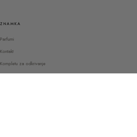
ZNAMKA
Parfumi
Kontakt
Kompletu za odkrivanje
Instagram
Facebook
© 2026 Vodnik po parfumih Sylvaine
Pariz —
Delacourte
Francija