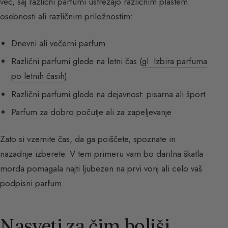
več, saj različni parfumi ustrezajo različnim plastem
osebnosti ali različnim priložnostim:
Dnevni ali večerni parfum
Različni parfumi glede na letni čas (
gl. Izbira parfuma
po letnih časih
)
Različni parfumi glede na dejavnost: pisarna ali šport
Parfum za dobro počutje ali za zapeljevanje
Zato si vzemite čas, da ga poiščete, spoznate in
nazadnje izberete. V tem primeru vam bo darilna škatla
morda pomagala najti ljubezen na prvi vonj ali celo vaš
podpisni parfum.
Nasveti za čim boljši