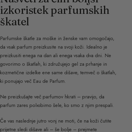
izkoristek parfumskih
škatel
Parfumske škatle za moške in ženske vam omogočajo,
da vsak parfum preizkusite na svoji koži. Idealno je
preizkusiti enega na dan ali enega vsaka dva dni. Ne
govorimo o škatlah, ki združujejo gel za prhanje in
kozmetične izdelke ene same dišave, temveč o škatlah,
ki ponujajo več Eau de Parfum.
Ne preizkušajte več parfumov hkrati – pravijo, da
parfum zares polюbimo šele, ko smo z njim prespali.
Če vas naslednje jutro vonj ne moti, če na koži čutite
prijetne sledi dišave ali – še bolje – prejmete