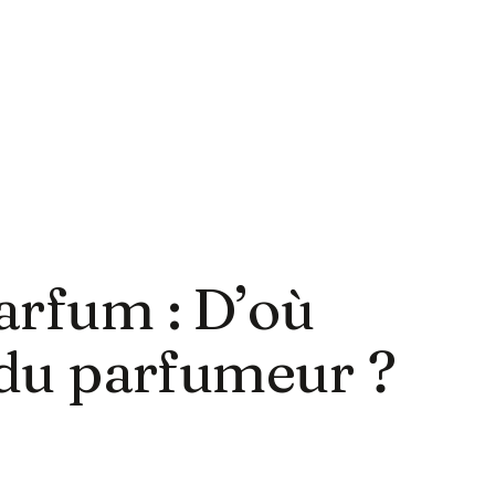
arfum : D’où
n du parfumeur ?