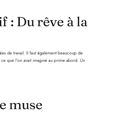
f : Du rêve à la
nées de travail. Il faut également beaucoup de
Offre
r ce que l’on avait imaginé au prime abord. Un
Bienv
Rejoignez la communa
Paris.
me muse
Une lettre par semaine p
du parfum et 10% sur