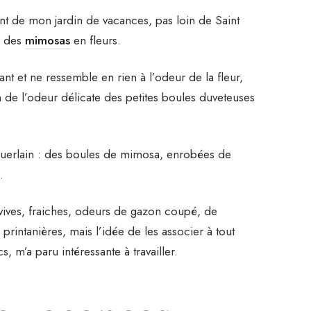
command
nt de mon jardin de vacances, pas loin de Saint
Email
r des
mimosas
en fleurs.
ant et ne ressemble en rien à l’odeur de la fleur,
Obtenir mon co
in de l’odeur délicate des petites boules duveteuses
Non, mer
erlain : des boules de mimosa, enrobées de
.
vives, fraiches, odeurs de gazon coupé, de
printanières, mais l’idée de les associer à tout
, m’a paru intéressante à travailler.