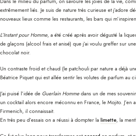
Dans le milieu du parfum, on savoure les joies de la vie, com
extrêmement liés. Je suis de nature très curieuse et j’adore d
nouveaux lieux comme les restaurants, les bars qui m’inspiren
L’Instant pour Homme
, a été créé après avoir dégusté la liqueu
de glaçons (alcool frais et anisé) que j’ai voulu greffer sur
chocolat noir.
Un contraste froid et chaud (le patchouli par nature a déjà un
Béatrice Piquet qui est allée sentir les volutes de parfum au ci
J’ai puisé l’idée de
Guerlain Homme
dans un de mes souvenirs
un cocktail alors encore méconnu en France, le Mojito. J’en ai
Firmenich, il connaissait.
En très peu d’essais on a réussi à dompter la
limette
, la men