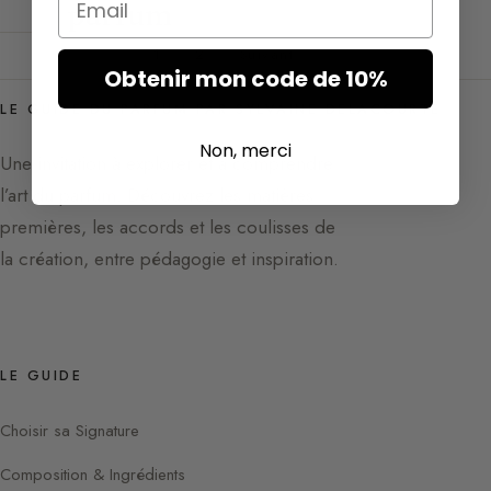
parfum
1
2
Suivant
Obtenir mon code de 10%
LE GUIDE DU PARFUM PAR SYLVAINE DELACOURTE
Non, merci
Une invitation à explorer et à comprendre
l’art du parfum. Découvrez les matières
premières, les accords et les coulisses de
la création, entre pédagogie et inspiration.
LE GUIDE
Choisir sa Signature
Composition & Ingrédients