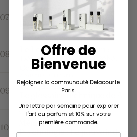
CONSEILS & RITUELS
Tester un Parfum : Le
07
protocole d’expert en 10
étapes
CONSEILS & RITUELS
Offre de
Le Langage du Parfum :
08
Décrypter les mots (Bébé,
Bienvenue
Colle…)
CONSEILS & RITUELS
Rejoignez la communauté Delacourte
Lexique de la Parfumerie :
09
Paris.
Le glossaire technique de A
à Z
Une lettre par semaine pour explorer
CONSEILS & RITUELS
l'art du parfum et 10% sur votre
Mémoire Olfactive et
première commande.
10
Psychologie : Le pouvoir du
Email