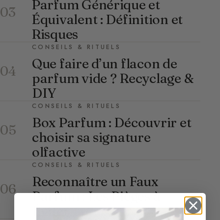
Parfum Générique et
03
Équivalent : Définition et
Risques
CONSEILS & RITUELS
Que faire d’un flacon de
04
parfum vide ? Recyclage &
DIY
CONSEILS & RITUELS
Box Parfum : Découvrir et
05
choisir sa signature
olfactive
CONSEILS & RITUELS
Reconnaître un Faux
06
Parfum : Les Pièges à
Éviter