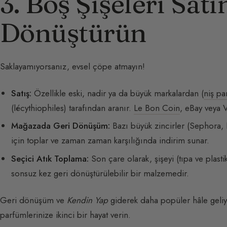
3. Boş Şişeleri Sat
Dönüştürün
Saklayamıyorsanız, evsel çöpe atmayın!
Satış:
Özellikle eski, nadir ya da büyük markalardan (
niş pa
(lécythiophiles) tarafından aranır.
Le Bon Coin
, eBay veya 
Mağazada Geri Dönüşüm:
Bazı büyük zincirler (Sephora,
için toplar ve zaman zaman karşılığında indirim sunar.
Seçici Atık Toplama:
Son çare olarak, şişeyi (tıpa ve pla
sonsuz kez geri dönüştürülebilir bir malzemedir.
Geri dönüşüm ve
Kendin Yap
giderek daha popüler hâle geliyo
parfümlerinize ikinci bir hayat verin.