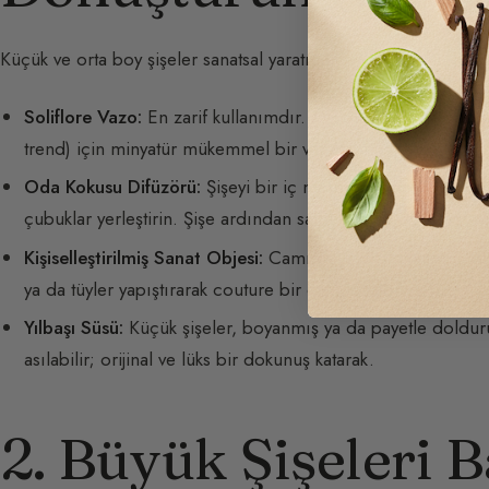
Küçük ve orta boy şişeler sanatsal yaratıcılığınızı konuşturma
Soliflore Vazo:
En zarif kullanımdır. Açıldığında şişe, tek 
trend) için minyatür mükemmel bir vaza dönüşür.
Oda Kokusu Difüzörü:
Şişeyi bir iç mekan parfümü veya uçu
çubuklar yerleştirin. Şişe ardından salondaki kokuyu zarif b
Kişiselleştirilmiş Sanat Objesi:
Camı boyayabilir (altın, gü
ya da tüyler yapıştırarak couture bir etki yaratabilirsiniz.
Yılbaşı Süsü:
Küçük şişeler, boyanmış ya da payetle dolduru
asılabilir; orijinal ve lüks bir dokunuş katarak.
2. Büyük Şişeleri 