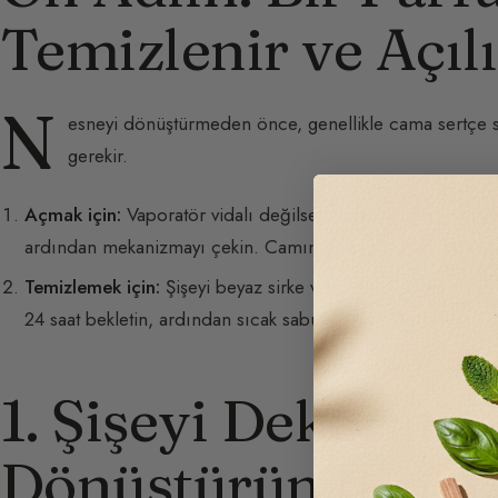
Temizlenir ve Açıl
N
esneyi dönüştürmeden önce, genellikle cama sertçe s
gerekir.
Açmak için:
Vaporatör vidalı değilse, metal halkayı dikkatli
ardından mekanizmayı çekin. Camın boğaz kısmını kırmama
Temizlemek için:
Şişeyi beyaz sirke veya evde kullanılan al
24 saat bekletin, ardından sıcak sabunlu suyla durulayın.
1. Şişeyi Dekoratif
Dönüştürün (Upcyc