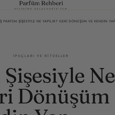
Parfüm Rehberi
SYLVAINE DELACOURTE'TAN
Ş PARFÜM ŞIŞESIYLE NE YAPILIR? GERI DÖNÜŞÜM VE KENDIN YA
İPUÇLARI VE RITÜELLER
Şişesiyle Ne
eri Dönüşüm