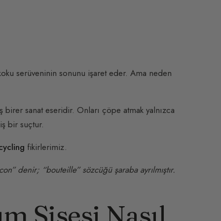
ir koku serüveninin sonunu işaret eder. Ama neden
 birer sanat eseridir. Onları çöpe atmak yalnızca
ş bir suçtur.
cycling
fikirlerimiz.
con” denir; “bouteille” sözcüğü şaraba ayrılmıştır.
m Şişesi Nasıl