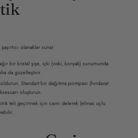
tik
şaşırtıcı olanaklar sunar.
r bir kristal şişe, içki (viski, konyak) sunumunda
aha da güzelleştirir.
 doldurun. Standart bir dağıtma pompası (hırdavat
ksesuarı oluşturun.
ektrik teli geçirmek için camı delerek (elmas uçlu
ebilir.