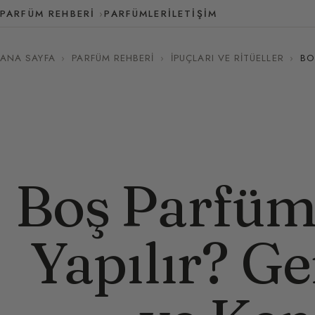
PARFÜM REHBERI
PARFÜMLER
İLETIŞIM
ANA SAYFA
›
PARFÜM REHBERI
›
İPUÇLARI VE RITÜELLER
›
BO
Boş Parfüm 
Yapılır? G