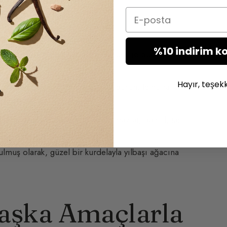
Email
k için mükemmeldir.
%10 indirim k
bir gül ya da birkaç kurutulmuş çiçek (oldukça
Hayır, teşek
cu yağ ile alkol karışımıyla doldurun. İçine rattan
içimde yayar.
müş ya da
Baye Gallo
tarzı Klein mavisi), dantel, taş
lmuş olarak, güzel bir kurdelayla yılbaşı ağacına
Başka Amaçlarla