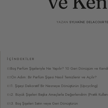
ve Ken
YAZAN
SYLVAINE DELACOURT
İÇINDEKILER
Boş Parfüm Şişeleriyle Ne Yapılır? 10 Geri Dönüşüm ve Kendi
Ön Adım: Bir Parfüm Şişesi Nasıl Temizlenir ve Açılır?
1. Şişeyi Dekoratif Bir Nesneye Dönüştürün (Upcycling)
2. Büyük Şişeleri Başka Amaçlarla Değerlendirin (Pratik Kullan
3. Boş Şişeleri Satın veya Geri Dönüştürün