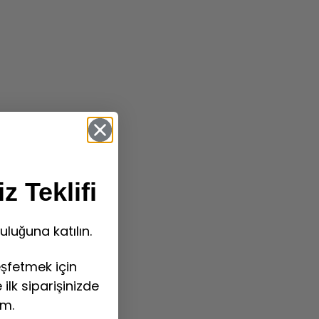
z Teklifi
uluğuna katılın.
şfetmek için
ilk siparişinizde
im.