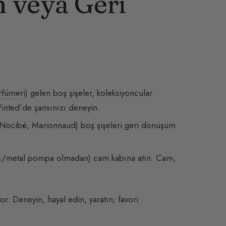
ın veya Geri
rfümeri
) gelen boş şişeler, koleksiyoncular
Vinted’de şansınızı deneyin.
 Nocibé, Marionnaud) boş şişeleri geri dönüşüm
stik/metal pompa olmadan) cam kabına atın. Cam,
r. Deneyin, hayal edin, yaratın; favori