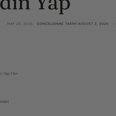
din Yap
E
·
MAY 20, 2026
· GÜNCELLENME TARIHI
AUGUST 3, 2026
· 4
n Yap Fikri
ımlar)