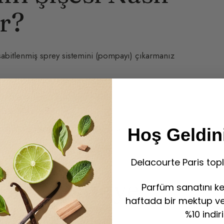
ır?
abitlenmiş sprey sistemini (pompayı) çıkarmanız
ce çıkarmak için düz bir kerpeten kullanın,
ya dikkat edin.
kolle doldurun, uçucu yağ kalıntılarını çözmek için
Hoş Geldini
Delacourte Paris topl
 Bir Nesneye
Parfüm sanatını ke
haftada bir mektup ve 
ling)
%10 indir