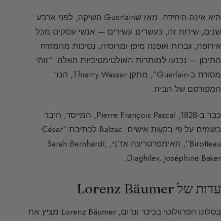
היא אינה היחידה. מאז שGuerlain השיקה, לפני ארבע
שנים, שירות זה, כעשרים עשירים — אנשי עסקים מכל
אירופה, גברות אופנה מיפן ומרוסיה, נסיכות מהמזרח
התיכון — נכנעו למותרות האולטימטיביות האלה. “זוהי
מסורת ב-Guerlain”, מתקן Thierry Wasser, הנז’
המפורסם של הבית.
כבר ב-1828, Pierre François Pascal, המייסד, חיבר
בשמים על פי בקשת אישים: Balzac לכתיבת “César
Birotteau”, האימפרטריצה אז’ני, Sarah Bernhardt,
Diaghilev, Joséphine Baker.
עדות של Lorenz Bäumer
בסלונו הפרוולוטי בכיכר ונדום, Lorenz Bäumer מציץ את