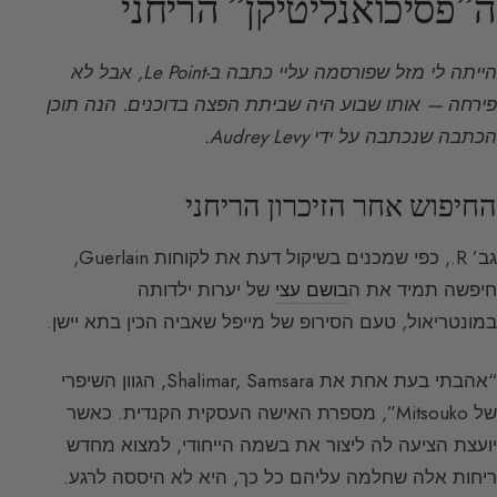
ה”פסיכואנליטיקן” הריחני
הייתה לי מזל שפורסמה עליי כתבה ב-Le Point, אבל לא
פירחה — אותו שבוע היה שביתת הפצה בדוכנים. הנה תוכן
הכתבה שנכתבה על ידי Audrey Levy.
החיפוש אחר הזיכרון הריחני
גב’ R., כפי שמכנים בשיקול דעת את לקוחות Guerlain,
חיפשה תמיד את ה
בושם עצי
של יערות ילדותה
במונטריאול, טעם הסירופ של מייפל שאביה הכין בתא יישן.
“אהבתי בעת אחת את Shalimar, Samsara, הגוון השיפרי
של Mitsouko”, מספרת האישה העסקית הקנדית. כאשר
יועצת הציעה לה ליצור את בשמה הייחודי, למצוא מחדש
ריחות אלה שחלמה עליהם כל כך, היא לא היססה לרגע.