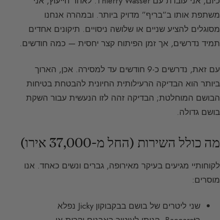
כיום, אני עובדת עם Thierry Wasser. לאחר הייעוץ, אני
משתפת אותו ב”בריף” מדויק ביותר. ובמהרה אנחנו
מסוגלים להציע שניים או שלושה ניסויים. תיקונים אחדים
תמיד נדרשים, אך זמן הפיתוח קצר יחסית — כמה חודשים.
עם זאת, נדרשים כ-9 חודשים עד למסירה. אכן, הארוך
ביותר הוא הבדיקה הרעילותית החיונית להבטחת בטיחות
הבושם המוחלטת; הבדיקה זהה לזו הנעשית עבור השקת
בושם גדולה.
מה כולל השירות (החל מ-37,000 אירו)
לקוחותיי מגיעים בעיקר מאירופה, גברים ונשים כאחד. אנו
מוסרים:
שני ליטרים של בושם בבקבוקון Jicky נפלא