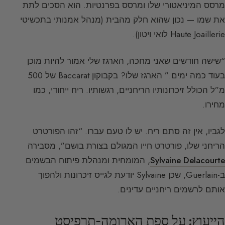
מרסס המיניאטורי שלו ומרסס בפרנטיות. הוא הסכים לתת
את שמו — נכון שהוא חלק מהבית (מנהל אמנותי בתכשיטי
Haute Joaillerie לואי ויטון).
“שישה חודשים שאני מחכה, הארגז שלי אמור להיות מוכן
בעוד כמה ימים.” הארגז שלו? בקבוקון Baccarat של 500
מ”ל הכולל זיכרונותיו הריחניים, רגשותיו. ריח ייחודי, כמו
מחירו.
לגביו, אין זה סתם ריח. יש לו טעם עברו. “זהו הפורטרט
הריחני שלו, פורטרט חייו המגולם בצורת בושם”, מסבירה
Sylvaine Delacourte
, המומחית ומנהלת פיתוח הבשמים
ב-Guerlain, שכן Sylvaine יודעת לגייס זיכרונות ולהפוך
אותם לרשמים ריחניים עדינים.
הייעוץ: על ספת הארומה-תרפיסט