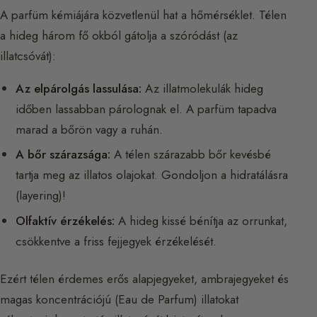
A parfüm kémiájára közvetlenül hat a hőmérséklet. Télen
a hideg három fő okból gátolja a szóródást (az
illatcsóvát):
Az elpárolgás lassulása:
Az illatmolekulák hideg
időben lassabban párolognak el. A parfüm tapadva
marad a bőrön vagy a ruhán.
A bőr szárazsága:
A télen szárazabb bőr kevésbé
tartja meg az illatos olajokat. Gondoljon a hidratálásra
(layering)!
Olfaktív érzékelés:
A hideg kissé bénítja az orrunkat,
csökkentve a friss fejjegyek érzékelését.
Ezért télen érdemes erős alapjegyeket, ambrajegyeket és
magas koncentrációjú (Eau de Parfum) illatokat