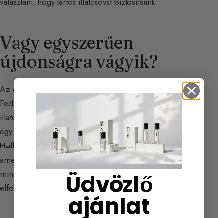
választani, hogy tartós illatcsóvát biztosítsunk.
Vagy egyszerűen
újdonságra vágyik?
Az évszakváltás a tökéletes alkalom a megújulásra.
Fedezzen fel
kevéssé ismert márkákat
, olyan
illatcsaládokat, amelyeket még nem ismer, vagy merjen
egy
vak tesztet
vállalni egy igazi meglepetésért.
Hallgasson érzelmeire.
Válasszon olyan parfümöt,
amely melegít, serkent vagy megnyugtat. És ne feledje:
mindig bőrön kell kipróbálni egy parfümöt
mielőtt
Üdvözlő
elfogadja.
ajánlat