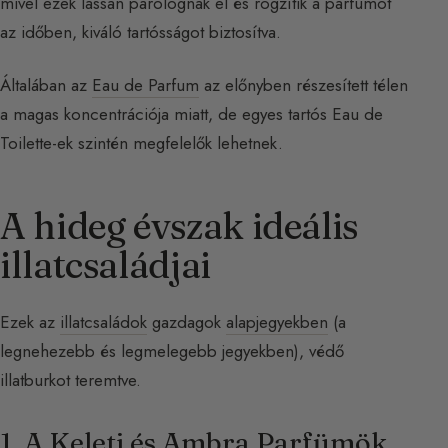
mivel ezek lassan párolognak el és rögzítik a parfümöt
az időben, kiváló tartósságot biztosítva.
Általában az
Eau de Parfum
az előnyben részesített télen
a magas koncentrációja miatt, de egyes tartós Eau de
Toilette-ek szintén megfelelők lehetnek.
A hideg évszak ideális
illatcsaládjai
Ezek az
illatcsaládok
gazdagok
alapjegyekben
(a
legnehezebb és legmelegebb jegyekben), védő
illatburkot teremtve.
1. A Keleti és Ambra Parfümök