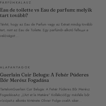
PARFÜMKALAUZ
Eau de toilette vs Eau de parfum: melyik
tart tovább?
Tévhit, hogy az Eau de Parfum vagy az Extrait mindig tovább
tart, mint az Eau de Toilette. Egy parfümőr-alkotó felfeди a
valóságot:…
ALAPANYAGOK
Guerlain Cuir Beluga: A Fehér Púderes
Bőr Merész Fogadása
TartalomGuerlain Cuir Beluga: A Fehér Púderes Bőr Merész
FogadásaAz „L’Art et la Matière” KollékcióEgy másféle bőr
víziójaAz alkotás története Olivier Polge-zsalA siker…