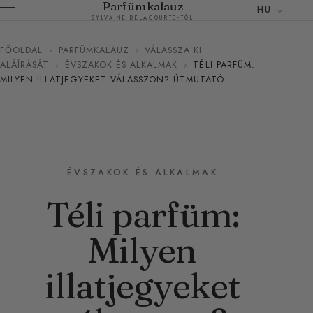
Parfümkalauz
HU
SYLVAINE DELACOURTE-TÓL
FŐOLDAL
›
PARFÜMKALAUZ
›
VÁLASSZA KI
ALÁÍRÁSÁT
›
ÉVSZAKOK ÉS ALKALMAK
›
TÉLI PARFÜM:
MILYEN ILLATJEGYEKET VÁLASSZON? ÚTMUTATÓ
ÉVSZAKOK ÉS ALKALMAK
Téli parfüm:
Milyen
illatjegyeket