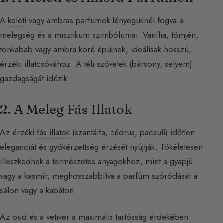
A
keleti
vagy ambras parfümök lényegüknél fogva a
melegség és a misztikum szimbólumai. Vanília, tömjén,
tonkabab vagy ambra köré épülnek, ideálisak hosszú,
érzéki illatcsóvához. A téli szövetek (bársony, selyem)
gazdagságát idézik.
2. A Meleg Fás Illatok
Az érzéki
fás illatok
(szantálfa, cédrus, pacsuli) időtlen
eleganciát és gyökérzettség érzését nyújtják. Tökéletesen
illeszkednek a természetes anyagokhoz, mint a gyapjú
vagy a kasmír, meghosszabbítva a parfüm szóródását a
sálon vagy a kabáton.
Az
oud
és a vetiver a maximális tartósság érdekében