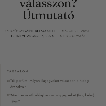
válasszon?
Útmutató
SZERZŐ:
SYLVAINE DELACOURTE
·
MARCH 28, 2026
·
FRISSÍTVE
AUGUST 7, 2026
· 5 PERC OLVASÁS
TARTALOM
Téli parfüm: Milyen illatjegyeket válasszon a hideg
évszakra?
Miért részesítik előnyben az alapjegyeket (fás, keleti)
télen?