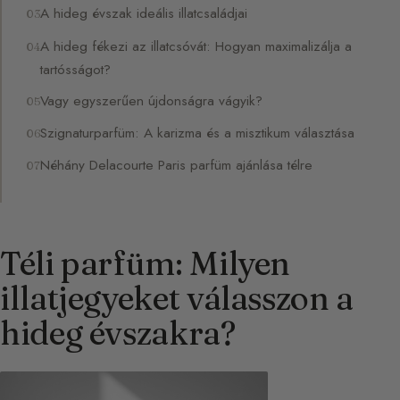
A hideg évszak ideális illatcsaládjai
A hideg fékezi az illatcsóvát: Hogyan maximalizálja a
tartósságot?
Vagy egyszerűen újdonságra vágyik?
Szignaturparfüm: A karizma és a misztikum választása
Néhány Delacourte Paris parfüm ajánlása télre
Téli parfüm: Milyen
illatjegyeket válasszon a
hideg évszakra?