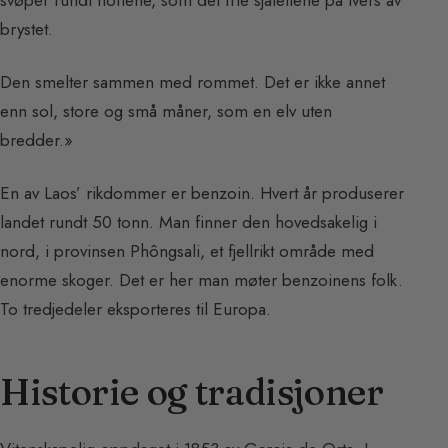
svøper rundt hoftene, som det frie sjalettene på tvers av
brystet.
Den smelter sammen med rommet. Det er ikke annet
enn sol, store og små måner, som en elv uten
bredder.»
En av Laos’ rikdommer er benzoin. Hvert år produserer
landet rundt 50 tonn. Man finner den hovedsakelig i
nord, i provinsen Phôngsali, et fjellrikt område med
enorme skoger. Det er her man møter benzoinens folk.
To tredjedeler eksporteres til Europa.
Historie og tradisjoner