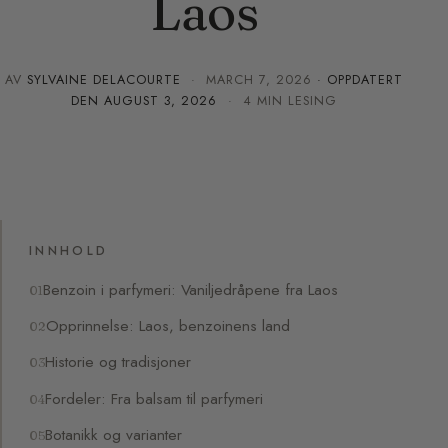
Laos
AV
SYLVAINE DELACOURTE
·
MARCH 7, 2026
· OPPDATERT
DEN
AUGUST 3, 2026
· 4 MIN LESING
INNHOLD
Benzoin i parfymeri: Vaniljedråpene fra Laos
Opprinnelse: Laos, benzoinens land
Historie og tradisjoner
Fordeler: Fra balsam til parfymeri
Botanikk og varianter