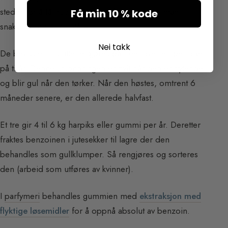
steder for å få treet til å gråte. Det er derfor man
Få min 10 % kode
snakker om benzointårer.
Nei takk
De bevisste innsnittene gjøres på treet over en periode
på ti år. Denne utsondringen er hvit når den er flytende
og blir gul når den tørker. Når den høstes, omtrent 6
måneder senere, er den allerede halvfast.
Et tre gir 4 til 6 kg harpiks eller gummi per år. Deretter
fraktes benzoinen i jutesekker til lagre der den
behandles som gullklumper. Så rengjøres og sorteres
den (arbeid som utføres av kvinner).
I
parfymeri
behandles gummien med
ekstraksjon med
flyktige løsemidler
for å oppnå absolut av benzoin.