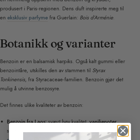
produsert i Paris-regionen. Dens duft inspirerte meg til
en
eksklusiv parfyme
fra Guerlain:
Bois d’Arménie
.
Botanikk og varianter
Benzoin er en balsamisk harpiks. Også kalt gummi eller
benzointåre, utskilles den av stammen til
Styrax
Tonkinensis
, fra Styracaceae-familien. Benzoin gjør det
mulig å utvinne benzosyre.
Det finnes ulike kvaliteter av benzoin:
Benzoin fra Laos:
svært høy kvalitet,
vaniljenoter
samt en karamellnote, uten å være for søt,
pudderaktig
og melkeaktig.