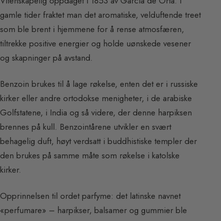
Vitenskapelig oppdaget i 1853 av Garcia de Orta. I
gamle tider fraktet man det aromatiske, velduftende treet
som ble brent i hjemmene for å rense atmosfæren,
tiltrekke positive energier og holde uønskede vesener
og skapninger på avstand.
Benzoin brukes til å lage røkelse, enten det er i russiske
kirker eller andre ortodokse menigheter, i de arabiske
Golfstatene, i India og så videre, der denne harpiksen
brennes på kull. Benzointårene utvikler en svært
behagelig duft, høyt verdsatt i buddhistiske templer der
den brukes på samme måte som røkelse i katolske
kirker.
Opprinnelsen til ordet parfyme: det latinske navnet
«perfumare» – harpikser, balsamer og gummier ble