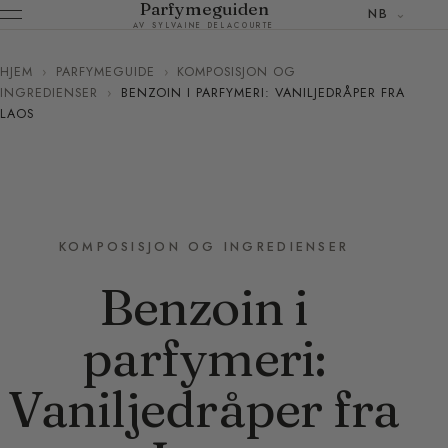
Parfymeguiden
NB
AV SYLVAINE DELACOURTE
HJEM
›
PARFYMEGUIDE
›
KOMPOSISJON OG
INGREDIENSER
›
BENZOIN I PARFYMERI: VANILJEDRÅPER FRA
LAOS
KOMPOSISJON OG INGREDIENSER
Benzoin i
parfymeri:
Vaniljedråper fra