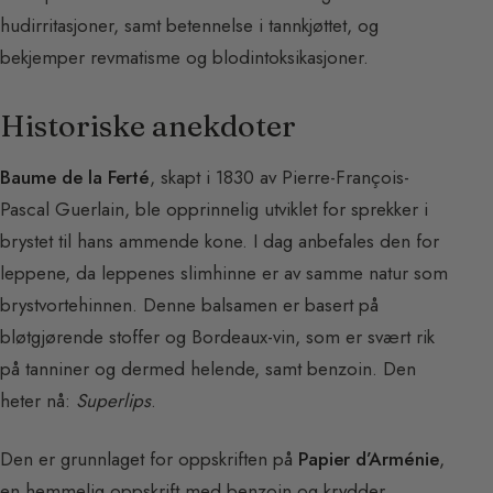
hudirritasjoner, samt betennelse i tannkjøttet, og
bekjemper revmatisme og blodintoksikasjoner.
Historiske anekdoter
Baume de la Ferté
, skapt i 1830 av Pierre-François-
Pascal Guerlain, ble opprinnelig utviklet for sprekker i
brystet til hans ammende kone. I dag anbefales den for
leppene, da leppenes slimhinne er av samme natur som
brystvortehinnen. Denne balsamen er basert på
bløtgjørende stoffer og Bordeaux-vin, som er svært rik
på tanniner og dermed helende, samt benzoin. Den
heter nå:
Superlips
.
Den er grunnlaget for oppskriften på
Papier d’Arménie
,
en hemmelig oppskrift med benzoin og krydder,