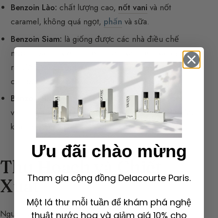
Benzoin Lào:
chất lượng cao,
nốt vani
và nốt
caramel, không quá ngọt,
phấn
và sữa.
Benzoin Siam:
là giống được các nhà điều chế
nước hoa tìm kiếm nhiều nhất. Rất hiếm và do đó
rất đắt. Nó có
nốt vani
rất hiện diện. Người nông
dân bắt đầu khai thác cây khi chúng được 8 tuổi.
Benzoin Sumatra:
trong thành phần benzoin có:
vanillin và axit cinnamique. Người nông dân bắt đầu
khai thác cây khi chúng được 25 tuổi.
Ưu đãi chào mừng
Thu Hoạch và Chiết
Tham gia cộng đồng Delacourte Paris.
Xuất
Một lá thư mỗi tuần để khám phá nghệ
Người ta thu hoạch nhựa bằng tay. Người nông dân
thuật nước hoa và giảm giá 10% cho