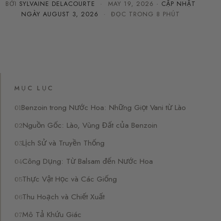
BỞI
SYLVAINE DELACOURTE
·
MAY 19, 2026
· CẬP NHẬT
NGÀY
AUGUST 3, 2026
· ĐỌC TRONG 8 PHÚT
MỤC LỤC
Benzoin trong Nước Hoa: Những Giọt Vani từ Lào
Nguồn Gốc: Lào, Vùng Đất của Benzoin
Lịch Sử và Truyền Thống
Công Dụng: Từ Balsam đến Nước Hoa
Thực Vật Học và Các Giống
Thu Hoạch và Chiết Xuất
Mô Tả Khứu Giác