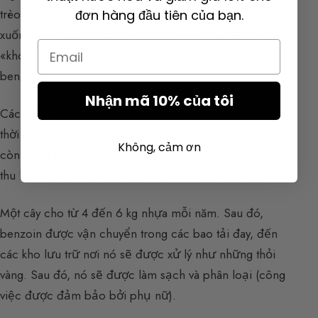
trèo lên cây bằng một chiếc thang đơn giản và khi
đơn hàng đầu tiên của bạn.
xuống, anh ta rạch vỏ thân cây ở nhiều chỗ để cây
Email
«khóc». Đó là lý do người ta nói đến những giọt
benzoin.
Nhận mã 10% của tôi
Các vết rạch có chủ ý được thực hiện trên cây trong
thời gian mười năm. Chất tiết ra này có màu trắng khi
Không, cảm ơn
còn dạng lỏng và chuyển sang màu vàng khi khô. Khi
thu hoạch, khoảng 6 tháng sau, nó đã ở dạng bán rắn.
Một cây cho từ 4 đến 6 kg nhựa mỗi năm. Sau đó,
benzoin được vận chuyển trong các bao tải đay, đến
các kho lưu trữ nơi nó sẽ được xử lý như những thỏi
vàng. Sau đó, nó sẽ được làm sạch và phân loại (công
việc được đảm bảo bởi phụ nữ).