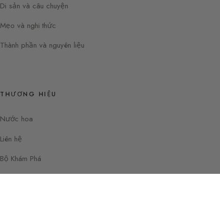
Di sản và câu chuyện
Mẹo và nghi thức
Thành phần và nguyên liệu
THƯƠNG HIỆU
Nước hoa
Liên hệ
Bộ Khám Phá
Instagram
Facebook