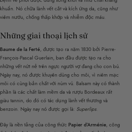
bệnh về phổi được dùng xông khói và như chất kháng
khuẩn. Nó chữa lành vết cắt và kích ứng da, cũng như
viêm nướu, chống thấp khớp và nhiễm độc máu.
Những giai thoại lịch sử
Baume de la Ferté
, được tạo ra năm 1830 bởi Pierre-
François-Pascal Guerlain, ban đầu được tạo ra cho
những vết nứt nẻ trên ngực người vợ đang cho con bú.
Ngày nay, nó được khuyên dùng cho môi, vì niêm mạc
môi có cùng bản chất với núm vú. Balsam này có thành
phần là các chất làm mềm da và rượu Bordeaux rất
giàu tannin, do đó có tác dụng lành vết thương và
benzoin. Ngày nay nó được gọi là:
Superlips
.
Đây là nền tảng của công thức
Papier d’Arménie
, công