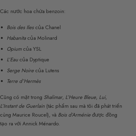
Các nước hoa chứa benzoin:
Bois des Iles
của Chanel
Habanita
của Molinard
Opium
của YSL
L’Eau
của Dyptique
Serge Noire
của Lutens
Terre d’Hermès
Cũng có mặt trong
Shalimar
,
L’Heure Bleue
,
Lui
,
L’Instant de Guerlain
(tác phẩm sau mà tôi đã phát triển
cùng Maurice Roucel), và
Bois d’Arménie
được đồng
tạo ra với Annick Ménardo.