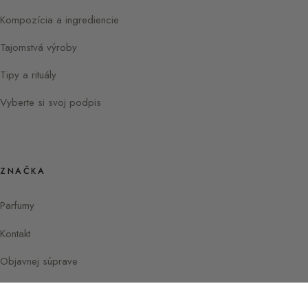
Kompozícia a ingrediencie
Tajomstvá výroby
Tipy a rituály
Vyberte si svoj podpis
ZNAČKA
Parfumy
Kontakt
Objavnej súprave
Instagram