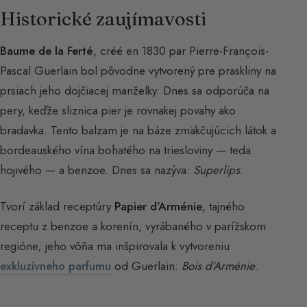
Historické zaujímavosti
Baume de la Ferté
, créé en 1830 par Pierre-François-
Pascal Guerlain bol pôvodne vytvorený pre praskliny na
prsiach jeho dojčiacej manželky. Dnes sa odporúča na
pery, keďže sliznica pier je rovnakej povahy ako
bradavka. Tento balzam je na báze zmäkčujúcich látok a
bordeauského vína bohatého na triesloviny — teda
hojivého — a benzoe. Dnes sa nazýva:
Superlips
.
Tvorí základ receptúry
Papier d’Arménie
, tajného
receptu z benzoe a korenín, vyrábaného v parížskom
regióne; jeho vôňa ma inšpirovala k vytvoreniu
exkluzívneho parfumu
od Guerlain:
Bois d’Arménie
.