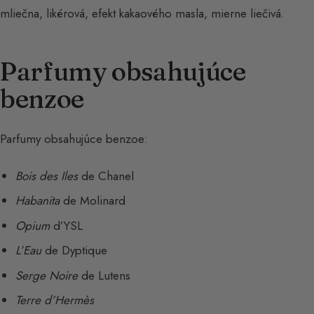
mliečna, likérová, efekt kakaového masla, mierne liečivá.
Parfumy obsahujúce
benzoe
Parfumy obsahujúce benzoe:
Bois des Iles
de Chanel
Habanita
de Molinard
Opium
d’YSL
L’Eau
de Dyptique
Serge Noire
de Lutens
Terre d’Hermès