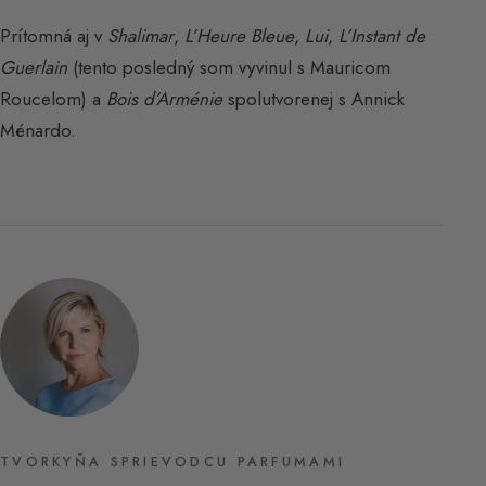
Prítomná aj v
Shalimar
,
L’Heure Bleue
,
Lui
,
L’Instant de
Guerlain
(tento posledný som vyvinul s Mauricom
Roucelom) a
Bois d’Arménie
spolutvorenej s Annick
Ménardo.
TVORKYŇA SPRIEVODCU PARFUMAMI