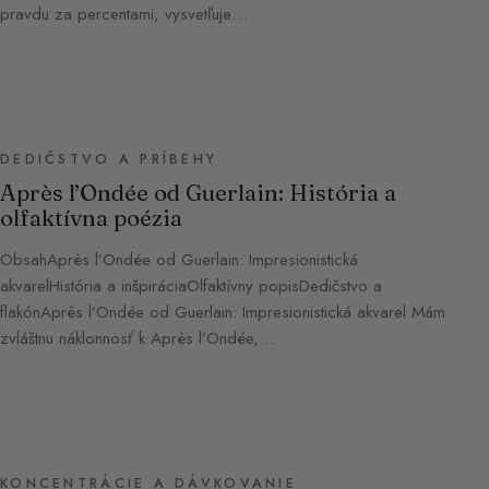
pravdu za percentami, vysvetľuje…
DEDIČSTVO A PRÍBEHY
Après l’Ondée od Guerlain: História a
olfaktívna poézia
ObsahAprès l’Ondée od Guerlain: Impresionistická
akvarelHistória a inšpiráciaOlfaktívny popisDedičstvo a
flakónAprès l’Ondée od Guerlain: Impresionistická akvarel Mám
zvláštnu náklonnosť k Après l’Ondée,…
KONCENTRÁCIE A DÁVKOVANIE