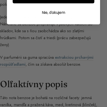
polotvrdý.
Nie, ďakujem
Jeden strom dáva 4 až 6 kg živice alebo gumy ročne.
Následne sa benzoe prepravuje v jutových vakoch do
skladov, kde sa s ňou zaobchádza ako so zlatými
hrúdkami. Potom sa čistí a triedi (prácu zabezpečujú
ženy).
V
parfumérii
sa guma spracúva
extrakciou prchavými
rozpúšťadlami
, čím sa získava absolút benzoe.
Olfaktívny popis
Táto nota benzoe je bohatá na rozličné facety: jemná
vanilka, mandľa a pražená káva, med, kvetinová (klinček),