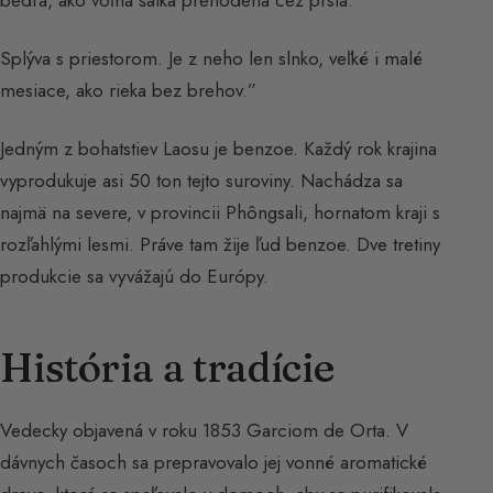
bedrá, ako voľná šatka prehodená cez prsia.
Splýva s priestorom. Je z neho len slnko, veľké i malé
mesiace, ako rieka bez brehov.”
Jedným z bohatstiev Laosu je benzoe. Každý rok krajina
vyprodukuje asi 50 ton tejto suroviny. Nachádza sa
najmä na severe, v provincii Phôngsali, hornatom kraji s
rozľahlými lesmi. Práve tam žije ľud benzoe. Dve tretiny
produkcie sa vyvážajú do Európy.
História a tradície
Vedecky objavená v roku 1853 Garciom de Orta. V
dávnych časoch sa prepravovalo jej vonné aromatické