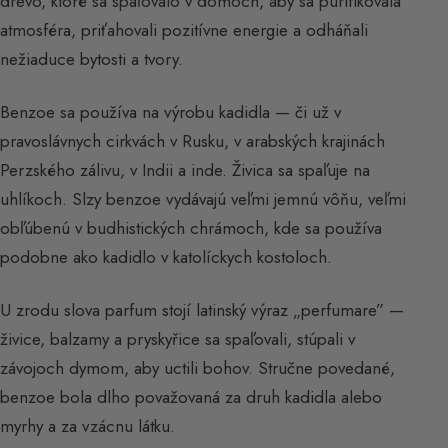
drevo, ktoré sa spaľovalo v domoch, aby sa purifikovala
atmosféra, priťahovali pozitívne energie a odháňali
nežiaduce bytosti a tvory.
Benzoe sa používa na výrobu kadidla — či už v
pravoslávnych cirkvách v Rusku, v arabských krajinách
Perzského zálivu, v Indii a inde. Živica sa spaľuje na
uhlíkoch. Slzy benzoe vydávajú veľmi jemnú vôňu, veľmi
obľúbenú v budhistických chrámoch, kde sa používa
podobne ako kadidlo v katolíckych kostoloch.
U zrodu slova parfum stojí latinský výraz „perfumare” —
živice, balzamy a pryskyřice sa spaľovali, stúpali v
závojoch dymom, aby uctili bohov. Stručne povedané,
benzoe bola dlho považovaná za druh kadidla alebo
myrhy a za vzácnu látku.