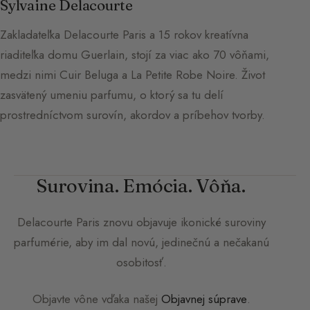
Sylvaine Delacourte
Zakladateľka Delacourte Paris a 15 rokov kreatívna
riaditeľka domu Guerlain, stojí za viac ako 70 vôňami,
medzi nimi Cuir Beluga a La Petite Robe Noire. Život
zasvätený umeniu parfumu, o ktorý sa tu delí
prostredníctvom surovín, akordov a príbehov tvorby.
Surovina. Emócia. Vôňa.
Delacourte Paris
znovu objavuje ikonické suroviny
parfumérie, aby im dal novú, jedinečnú a nečakanú
osobitosť.
Objavte vône vďaka našej
Objavnej súprave
.