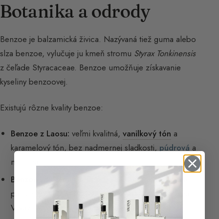
Botanika a odrody
Benzoe je balzamická živica. Nazývaná tiež guma alebo
slza benzoe, vylučuje ju kmeň stromu
Styrax Tonkinensis
z čeľade Styracaceae. Benzoe umožňuje získavanie
kyseliny benzoovej.
Existujú rôzne kvality benzoe:
Benzoe z Laosu:
veľmi kvalitná,
vanilkový tón
a
karamelový tón, bez nadmernej sladkosti,
púdrová
a
mliečna.
Benzoe zo Siamu:
je to odroda veľmi vyhľadávaná
parfumérmi. Je veľmi vzácna, a teda aj veľmi drahá.
Vykazuje veľmi výraznú
vanilkovú facetu
. Farmári