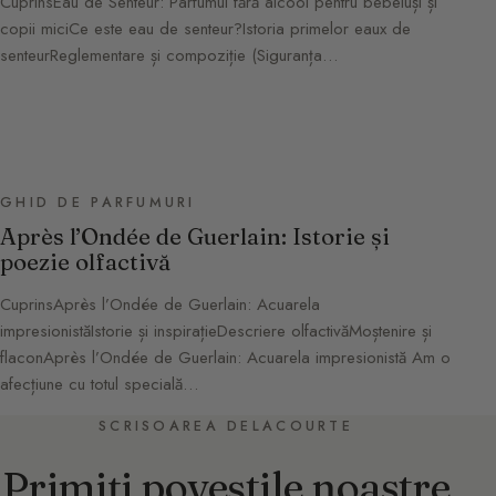
CuprinsEau de Senteur: Parfumul fără alcool pentru bebeluși și
copii miciCe este eau de senteur?Istoria primelor eaux de
senteurReglementare și compoziție (Siguranța…
GHID DE PARFUMURI
Après l’Ondée de Guerlain: Istorie și
poezie olfactivă
CuprinsAprès l’Ondée de Guerlain: Acuarela
impresionistăIstorie și inspirațieDescriere olfactivăMoștenire și
flaconAprès l’Ondée de Guerlain: Acuarela impresionistă Am o
afecțiune cu totul specială…
SCRISOAREA DELACOURTE
Primiți poveștile noastre