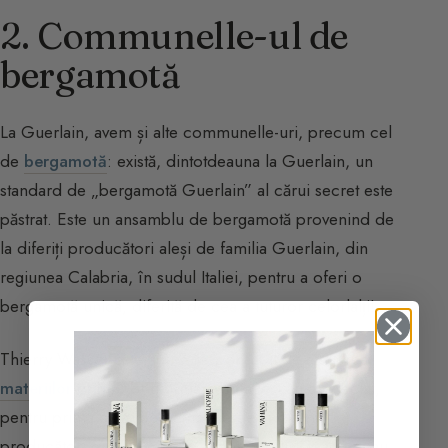
2. Communelle-ul de
bergamotă
La Guerlain, avem și alte communelle-uri, precum cel
de
bergamotă
: există, dintotdeauna la Guerlain, un
standard de „bergamotă Guerlain” al cărui secret este
păstrat. Este un ansamblu de bergamotă provenind de
la diferiți producători aleși de familia Guerlain, din
regiunea Calabria, în sudul Italiei, pentru a oferi o
bergamotă unică, diferită de cea a tuturor celorlalți!
Thierry Wasser este acum responsabil de alegerea
materiilor prime
; prin urmare, în acest an a selectat,
pentru prima dată, bergamotele de la diferiții
producători din Reggio di Calabria, Italia, așa cum au