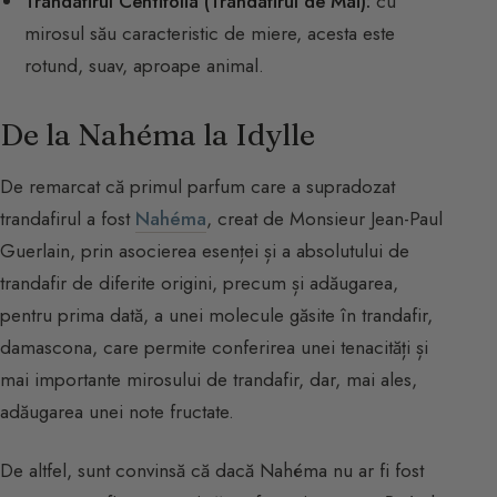
Trandafirul Centifolia (Trandafirul de Mai):
cu
mirosul său caracteristic de miere, acesta este
rotund, suav, aproape animal.
De la Nahéma la Idylle
De remarcat că primul parfum care a supradozat
trandafirul a fost
Nahéma
, creat de Monsieur Jean-Paul
Guerlain, prin asocierea esenței și a absolutului de
trandafir de diferite origini, precum și adăugarea,
pentru prima dată, a unei molecule găsite în trandafir,
damascona, care permite conferirea unei tenacități și
mai importante mirosului de trandafir, dar, mai ales,
adăugarea unei note fructate.
De altfel, sunt convinsă că dacă Nahéma nu ar fi fost