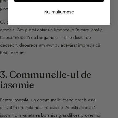
pentru a scăpa de toți componenții nedoriți care
provoacă, printre altele, pete maronii.
Nu, mulțumesc
Culoarea sa va trece de la verde închis la galben
deschis. Am gustat chiar un limoncello în care lămâia
fusese înlocuită cu bergamota — este destul de
deosebit, deoarece am avut cu adevărat impresia că
beau parfum!
3. Communelle-ul de
iasomie
Pentru
iasomie
, un communelle foarte precis este
utilizat în creațiile noastre clasice. Acesta asociază
iasomii din varietatea botanică grandiflora provenind