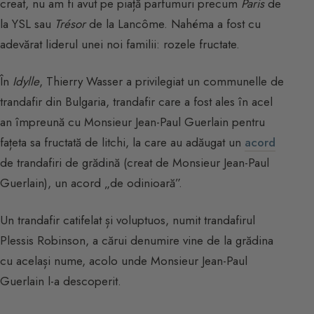
creat, nu am fi avut pe piață parfumuri precum
Paris
de
la YSL sau
Trésor
de la Lancôme. Nahéma a fost cu
adevărat liderul unei noi familii: rozele fructate.
În
Idylle
, Thierry Wasser a privilegiat un communelle de
trandafir din Bulgaria, trandafir care a fost ales în acel
an împreună cu Monsieur Jean-Paul Guerlain pentru
fațeta sa fructată de litchi, la care au adăugat un
acord
de trandafiri de grădină (creat de Monsieur Jean-Paul
Guerlain), un acord „de odinioară”.
Un trandafir catifelat și voluptuos, numit trandafirul
Plessis Robinson, a cărui denumire vine de la grădina
cu același nume, acolo unde Monsieur Jean-Paul
Guerlain l-a descoperit.