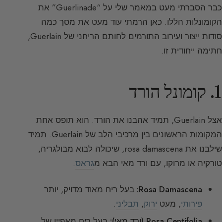
כבר הסברתי מעט במאמר שלי על “Guerlinade” את
הקומונלות הללו. כאן הרמתי עוד מעט את מסך כמה
סודות ייצור ועירוב התורמים לחותם הריחני של Guerlain,
חתימה ייחודית זו.
1. קומונל הורד
אצל Guerlain, תמיד אהבנו את הורד. הוא תופס אחת
המקומות הראשונים בין מרכיבי הלב של Guerlain. תמיד
שילבנו את rosa damascena, שיכולה לבוא מבולגריה,
טורקיה או מרוקו, עם ורד מאי הבא מ
גראס
.
Rosa Damascena:
בעל ריח מאוד מדויק, יותר
פירותי
, מעט
ירוק
,
תבליני
.
Rosa Centifolia (ורד מאי):
בעל ריח מאפיין של