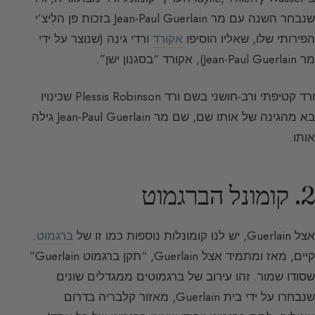
שנבחר השנה עם מר Jean-Paul Guerlain בזכות פן הלִיצ’י
הפירותי שלו, שאליו הוסיפו
אקורד
ורדי גינה (שנוצר על ידי
מר Jean-Paul Guerlain), אקורד “בסגנון ישן”.
ורד קטיפתי ורב-חושני בשם ורד Plessis Robinson שכינויו
בא מהגינה של אותו שם, שם מר Jean-Paul Guerlain גילה
אותו.
2. קומונל הברגמוט
אצל Guerlain, יש לנו קומונלות נוספות כמו זו של
ברגמוט
:
קיים, מאז ומתמיד אצל Guerlain, “תקן ברגמוט Guerlain”
שסודו שמור. זהו עירוב של ברגמוטים ממגדלים שונים
שנבחרו על ידי בית Guerlain, מאזור קלבריה בדרום