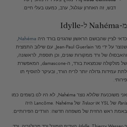
דבש, זה האחרון עגלגל, ערב, כמעט בעלי חיים.
מ-Nahéma ל-Idylle
כדאי לציין שהבושם הראשון שהגזים בורד היה
Nahéma
,
שנוצר על ידי מר Jean-Paul Guerlain, עם שילוב התמצית
והאבסולו של ורד ממקורות שונים, וכן תוספת, לראשונה,
של מולקולה שנמצאת בורד, ה-damascone, המאפשרת
לתת עמידות גדולה יותר לריח הורד, ובעיקר להוסיף תו
פירותי.
אני משוכנעת שלולא נוצר Nahéma, לא היו לנו בשמים כמו
Paris
של YSL או
Trésor
של Lancôme. Nahéma היה
באמת ראש החזית של משפחה חדשה: הורדים הפירותיים.
ב-
Idylle
, Thierry Wasser העדיף קומונל ורד מבולגריה, ורד