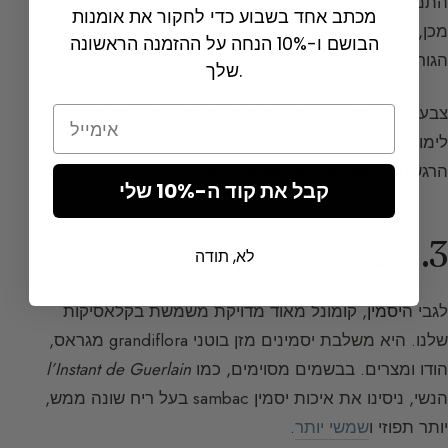
התמצית, שעם יציאתה מהמכונה בצבע ירוק כהה. לאחר
מכתב אחד בשבוע כדי לחקור את אומנות
מכן, היא מעובדת לסילוק כל המרכיבים הבלתי רצויים
הבושם ו-10% הנחה על ההזמנה הראשונה
הגורמים, בין השאר, לכתמים חומים.
שלך.
צבעה עובר מירוק כהה לצהוב בהיר; אפילו טעמתי
Email
לימונצ’לו שבו הלימון הוחלף בברגמוט, זה מאוד מיוחד שכן
הרגשתי ממש כאילו אני שותה בושם!
קבל את קוד ה-10% שלי
3. קומונל היסמין
לא, תודה
לגבי ה
יסמין
, קומונל מאוד מדויקת משמשת בקלאסיקות
שלנו. היא משלבת יסמינים מזן בוטני grandiflora מגראס,
הודו ומצרים. בבשמים מסוימים, כמו
l’Instant de Guerlain
הנשי, ניסינו את איכות יסמין sambac בעל ריח שונה ממש,
יותר תפוזי ו
שמשי יותר
.