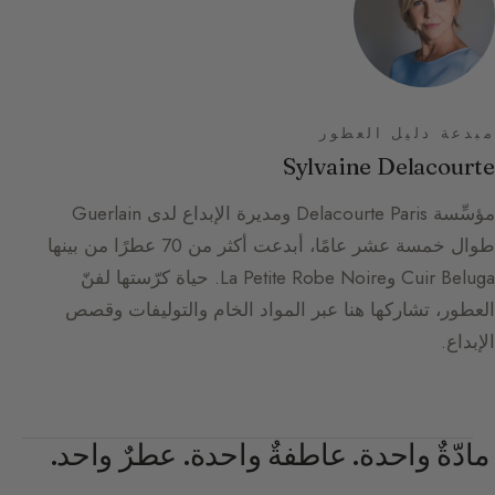
مبدعة دليل العطور
Sylvaine Delacourte
مؤسِّسة Delacourte Paris ومديرة الإبداع لدى Guerlain
طوال خمسة عشر عامًا، أبدعت أكثر من 70 عطرًا من بينها
Cuir Beluga وLa Petite Robe Noire. حياة كرّستها لفنّ
العطور، تشاركها هنا عبر المواد الخام والتوليفات وقصص
الإبداع.
مادّةٌ واحدة. عاطفةٌ واحدة. عطرٌ واحد.