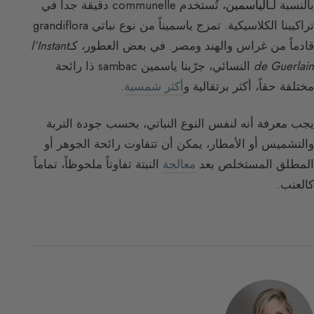
بالنسبة لـ
الياسمين
، تُستخدم communelle دقيقة جداً في
تراكيبنا الكلاسيكية. تمزج ياسميناً من نوع نباتي grandiflora
قادماً من غراس والهند ومصر. في بعض العطور، كـ
l’Instant
de Guerlain
النسائي، جرّبنا ياسمين sambac ذا رائحة
مختلفة حقاً، أكثر برتقالية و
أكثر شمسية
.
يجب معرفة أنه لنفس النوع النباتي، بحسب جودة التربة
والتشميس أو الأمطار، يمكن أن تتفاوت رائحة الجوهر أو
المطلق المستخلص بعد
معالجة
النبتة تفاوتاً ملحوظاً، تماماً
كالعنب.