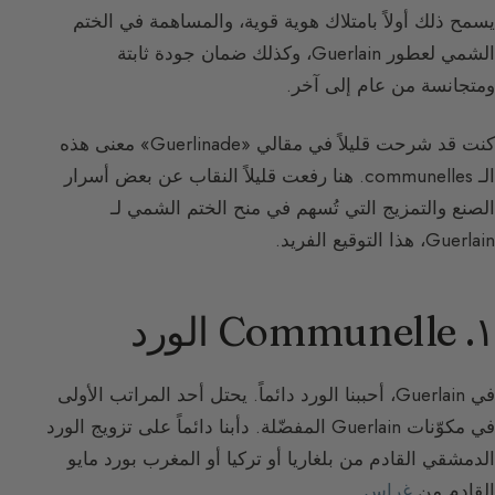
يسمح ذلك أولاً بامتلاك هوية قوية، والمساهمة في الختم
الشمي لعطور Guerlain، وكذلك ضمان جودة ثابتة
ومتجانسة من عام إلى آخر.
كنت قد شرحت قليلاً في مقالي «Guerlinade» معنى هذه
الـ communelles. هنا رفعت قليلاً النقاب عن بعض أسرار
الصنع والتمزيج التي تُسهم في منح الختم الشمي لـ
Guerlain، هذا التوقيع الفريد.
١. Communelle الورد
في Guerlain، أحببنا الورد دائماً. يحتل أحد المراتب الأولى
في مكوّنات Guerlain المفضّلة. دأبنا دائماً على تزويج الورد
الدمشقي القادم من بلغاريا أو تركيا أو المغرب بورد مايو
القادم من
غراس
.