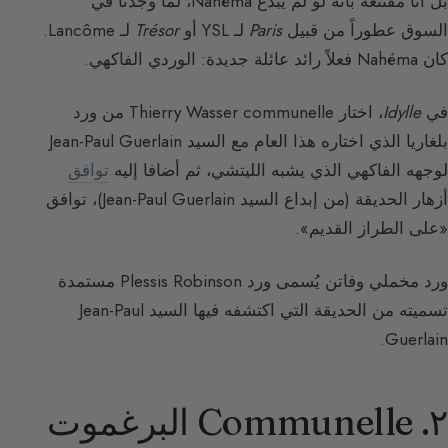
بل أنا مقتنعة بأنه لو لم يُبدع Nahéma، لما وجدنا في
السوق عطوراً من قبيل
Paris
لـ YSL أو
Trésor
لـ Lancôme.
كان Nahéma فعلاً رائد عائلة جديدة: الوردي الفاكهي.
في
Idylle
، اختار Thierry Wasser communelle من ورد
بلغاريا الذي اختاره هذا العام مع السيد Jean-Paul Guerlain
لوجهه الفاكهي الذي يشبه الليتشي، ثم أضافا إليه
توافق
أزهار الحديقة (من إبداع السيد Jean-Paul Guerlain)، توافق
«على الطراز القديم».
ورد مخملي وفاتن يُسمى ورد Plessis Robinson مستمدة
تسميته من الحديقة التي اكتشفه فيها السيد Jean-Paul
Guerlain.
٢. Communelle البرغموت