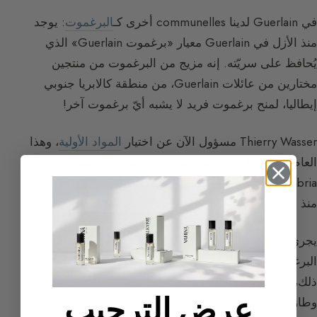
في Guerlain لدينا communelles أخرى كـ
البرغموت
: يوجد
منذ الأزل في Guerlain معيار «برغموت Guerlain» الذي
يُحافظ على سريّته. إنه مزيج من البرغموت من منتجين
مختارين من عائلات Guerlain، من منطقة كالابريا جنوبي
إيطاليا، لمنح برغموت فريد لا يشبه أيّ برغموت آخر!
Thierry Wasser مسؤول الآن عن اختيار
المواد الأولية
، وهذا
العام اختار لأول مرة البرغموت من منتجين مختلفين في
Reggio di Calabria، إيطاليا، كما فعلت عائلات Guerlain
منذ خمسة أجيال.
يجري هذا الاختيار كل عام في آخر يناير وأول فبراير، ليكون
البرغموت مشبعاً بالشمس ويمنح عطره الأكثر فاكهية! مع
ذلك، ستحتفظ هذه البرغموتات الفاكهية دائماً بـ
أوجه زهرية
عرض الترحيب
وطازجة وخضراء.