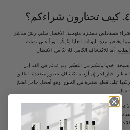
٤. كيف تختارون شراءكم؟
شراء مستخلص يستلزم منهجية. الأفضل طلب رشّ مباشر
مما يختصر مدة
النوتات العليا
ويُركّز فوراً على
نوتات
القلب
. أما للاكتشاف الكامل فلا بدّ من الانتظار.
نصيحة: خذوا وقتكم في التفكير ولو عدتم في الغد إلى
العطّار. خيار آخر إن أردتم اكتشاف عطور متعددة: اطلبوا
رشّها على قطع صغيرة من
الجوخ
، وهو أفضل حامل لشمّ
العطر.
لا تجرّبوا أبداً أكثر من عطرَين في وقت واحد، وابدأوا في
هذه الحالة بالأخف من الاثنين. تجنّبوا التعطّر قبل الذهاب
للاختبار وفضّلوا الصباح على المساء، حاسة شمّكم أكثر