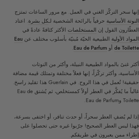
إنها سحر التركّز الغني في العمل. مع مرور الساعات تمتزج
النوتة الأساسية
حرفياً بالرائحة الشخصية لـ
كل بشرة
. اعتاد
العطّارون القول إن
المستخلصات
الأكثر كثافةً عادةً في
المواد الأولية
الطبيعية الحيّة مُبنيّة بأسلوب مختلف عن
Eau
de Toilette
أو
Eau de Parfum
.
أكثر غنىً بالمواد الطبيعية النبيلة، وأكثر من النوتات
الأساسية، وأكثر تركّزاً، إنها فعلاً مختلفة وتمتلك قيمة مضافة
حقيقية! تُعمل في هذا الروح. في Guerlain هذا تقليد راسخ.
غالباً ما يُفكَّر في العطر أولاً كمستخلص، ثم يُشتق Eau de
Toilette وEau de Parfum.
إذا لم يُضفِ العطر سحراً، أو حدث تنافر، أو اختفى بسرعة،
فهذا ليس العطر الصحيح! جرّبوا غيره حتى تحصلوا على
إطراء ممن يعبرون في طريقكم.