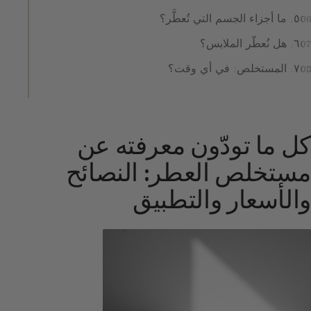
٥. ما أجزاء الجسم التي تُعطَّر؟
٦. هل نُعطّر الملابس؟
٧. المستخلص: في أي وقت؟
كل ما تودّون معرفته عن
مستخلص العطر: النصائح
والأسعار والتطبيق