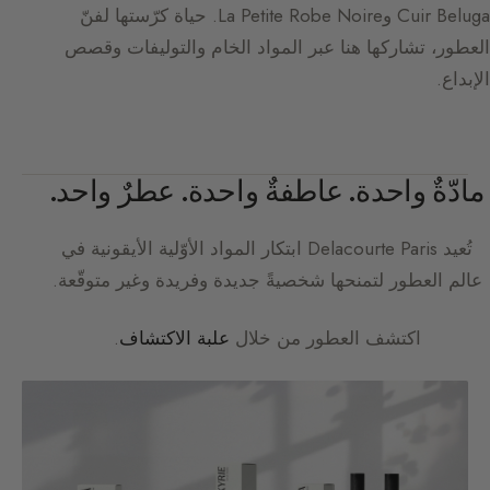
Cuir Beluga وLa Petite Robe Noire. حياة كرّستها لفنّ
العطور، تشاركها هنا عبر المواد الخام والتوليفات وقصص
الإبداع.
مادّةٌ واحدة. عاطفةٌ واحدة. عطرٌ واحد.
تُعيد
Delacourte Paris
ابتكار المواد الأوّلية الأيقونية في
عالم العطور لتمنحها شخصيةً جديدة وفريدة وغير متوقّعة.
اكتشف العطور من خلال
علبة الاكتشاف
.