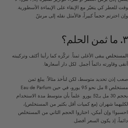
وقت للعطر كي يتغيّر مع الإبقاء على الإيماءة الأسطورية.
وإن اخترتم حجماً كبيراً، فالأمثل نقله إلى مرشّ.
٣. ما ثمن الحلم؟
المستخلص
يبقى الأغلى ثمناً. تركّزه كما رأينا أكثف وتركيبته
أنقى وقاورته دائماً أجمل. لكل دار أسعارها.
صعب إذن تحديد متوسط، لكن لنأخذ مثالاً: يبلغ ثمن
مستخلص 8 مل نحو 95 يورو، في حين Eau de Parfum
بحجم 30 مل بـ52 يورو. علماً بأن متوسط مدة الاستخدام
لكليهما شهران (مع كميات أقل بكثير من المستخلص)،
احسبوا! وإن أمكن، اختاروا الحجم الثاني من المستخلص
دائماً، إذ يكون السعر أفضل.