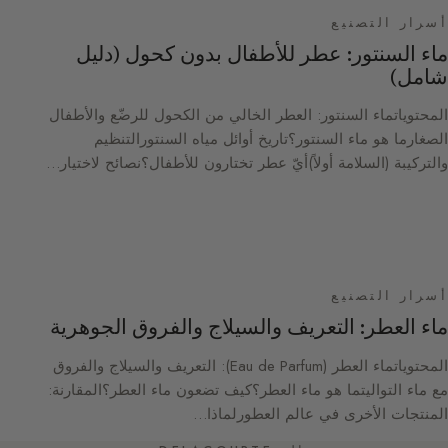
أسرار التصنيع
ماء السنتور: عطر للأطفال بدون كحول (دليل
شامل)
المحتوياتماء السنتور: العطر الخالي من الكحول للرضّع والأطفال
الصغارما هو ماء السنتور؟تاريخ أوائل مياه السنتورالتنظيم
والتركيبة (السلامة أولاً)أيّ عطر تختارون للأطفال؟نصائح لاختيار…
أسرار التصنيع
ماء العطر: التعريف والسيلاج والفروق الجوهرية
المحتوياتماء العطر (Eau de Parfum): التعريف والسيلاج والفروق
مع ماء التواليتما هو ماء العطر؟كيف تضعون ماء العطر؟المقارنة:
المنتجات الأخرى في عالم العطورلماذا…