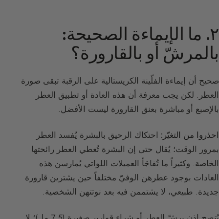
٢. ما الإيماءة الصحيحة:
بالمرشّ أو بالقارورة؟
صحيح أن إيماءة الفلّينة الكريستالية على الرقبة تبقى صورة
العطر. لكن يجب معرفة أن هذه العادة أو تطبيق العطر
بالإصبع أو مباشرة بعنق القارورة ليست الأفضل.
احذروا من التغيّر:
احتكاك الرحيق بالبشرة يُفسد العطر
بمرور الوقت؛ يُقال حتى إن البشرة تُعطي العطر رائحتها
الخاصة. وكثيراً ما تُفاجَأ العميلات اللواتي يُمارسن هذه
العادات بوجود عطرهن الوفيّ مختلفاً حين يشترين قارورة
جديدة. طبيعي، لا يشتممن فيه بعد نوتتهن الشخصية.
يُنصح إذن برشّ العطر أو شراء قوارير صغيرة (7,5 مل)؛ لا