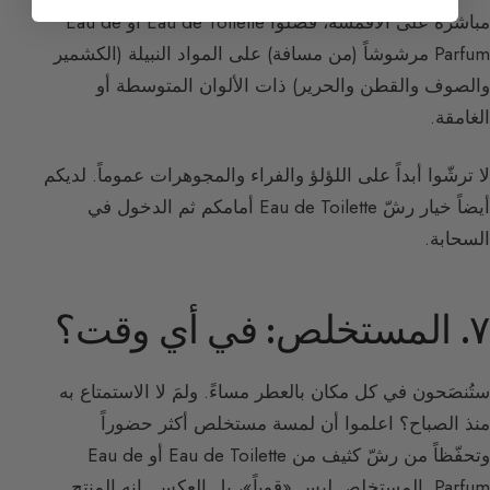
مباشرة على الأقمشة، فضّلوا Eau de Toilette أو Eau de
Parfum مرشوشاً (من مسافة) على المواد النبيلة (الكشمير
والصوف والقطن والحرير) ذات الألوان المتوسطة أو
الغامقة.
لا ترشّوا أبداً على اللؤلؤ والفراء والمجوهرات عموماً. لديكم
أيضاً خيار رشّ Eau de Toilette أمامكم ثم الدخول في
السحابة.
٧. المستخلص: في أي وقت؟
ستُنصَحون في كل مكان بالعطر مساءً. ولمَ لا الاستمتاع به
منذ الصباح؟ اعلموا أن لمسة مستخلص أكثر حضوراً
وتحفّظاً من رشّ كثيف من Eau de Toilette أو Eau de
Parfum. المستخلص ليس «قوياً»، بل العكس. إنه المنتج