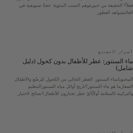
فعلاً؟ الحقيقة من خبيرةوهم النسب المئوية: حجةٌ تسويقية في
الغالبشواهد العطور…
أسرار التصنيع
ماء السنتور: عطر للأطفال بدون كحول (دليل
شامل)
المحتوياتماء السنتور: العطر الخالي من الكحول للرضّع والأطفال
الصغارما هو ماء السنتور؟تاريخ أوائل مياه السنتورالتنظيم
والتركيبة (السلامة أولاً)أيّ عطر تختارون للأطفال؟نصائح لاختيار…