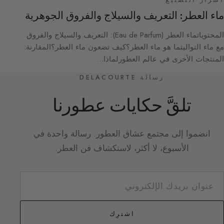
أسرار التصنيع
ماء العطر: التعريف والسيلاج والفروق الجوهرية
المحتوياتماء العطر (Eau de Parfum): التعريف والسيلاج والفروق
مع ماء التواليتما هو ماء العطر؟كيف تضعون ماء العطر؟المقارنة:
المنتجات الأخرى في عالم العطورلماذا…
رسالة DELACOURTE
تلقَّ حكايات عطورنا
انضموا إلى مجتمع عشاق العطور. رسالة واحدة في
الأسبوع، لا أكثر، لاستكشاف فن العطر.
اشترِك