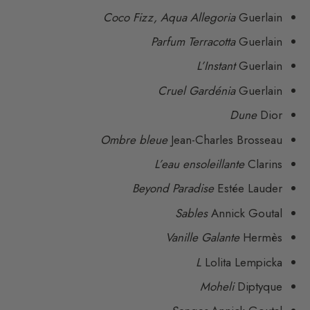
Coco Fizz, Aqua Allegoria
Guerlain
Parfum Terracotta
Guerlain
L’Instant
Guerlain
Cruel Gardénia
Guerlain
Dune
Dior
Ombre bleue
Jean-Charles Brosseau
L’eau ensoleillante
Clarins
Beyond Paradise
Estée Lauder
Sables
Annick Goutal
Vanille Galante
Hermès
L
Lolita Lempicka
Moheli
Diptyque