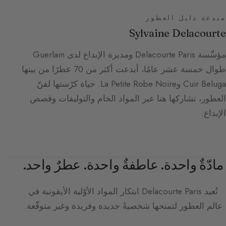
مبدعة دليل العطور
Sylvaine Delacourte
مؤسِّسة Delacourte Paris ومديرة الإبداع لدى Guerlain
طوال خمسة عشر عامًا، أبدعت أكثر من 70 عطرًا من بينها
Cuir Beluga وLa Petite Robe Noire. حياة كرّستها لفنّ
العطور، تشاركها هنا عبر المواد الخام والتوليفات وقصص
الإبداع.
مادّةٌ واحدة. عاطفةٌ واحدة. عطرٌ واحد.
تُعيد
Delacourte Paris
ابتكار المواد الأوّلية الأيقونية في
عالم العطور لتمنحها شخصيةً جديدة وفريدة وغير متوقّعة.