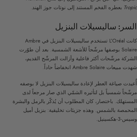
Tropic
بعطره الفخم المستند إلى نوتات جوز الهند.
السر: ساليسيلات البنزيل
كانت L’Oréal تستخدم ساليسيلات البنزيل في Ambre
Solaire بوصفها مرشّحاً للأشعة الشمسية. بعد أن طوّرت
الشركة مرشّحات أكثر فاعلية وأزالت المرشّح القديم،
شهدت مبيعات Ambre Solaire انخفاضاً حاداً.
أُعيدت صياغة العطر لإعادة ساليسيلات البنزيل لا بوصفه
مرشّحاً شمسياً بل لتأثيره الشمّي الذي صار مرجعاً لدى
المستهلك. باختصار، كان المطلوب أن يُذكّر بالرمل والبشرة
المحمصة بالشمس. وهذه جزيئات تخليقية: بنزيل أميل
وسيس-3-هكسينيل.