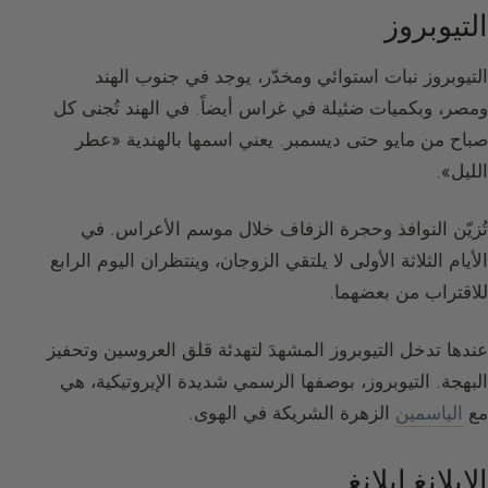
التيوبروز
التيوبروز نبات استوائي ومخدّر، يوجد في جنوب الهند
ومصر، وبكميات ضئيلة في غراس أيضاً. في الهند تُجنى كل
صباح من مايو حتى ديسمبر. يعني اسمها بالهندية «عطر
الليل».
تُزيّن النوافذ وحجرة الزفاف خلال موسم الأعراس. في
الأيام الثلاثة الأولى لا يلتقي الزوجان، وينتظران اليوم الرابع
للاقتراب من بعضهما.
عندها تدخل التيوبروز المشهدَ لتهدئة قلق العروسين وتحفيز
البهجة. التيوبروز، بوصفها الرسمي شديدة الإيروتيكية، هي
مع
الياسمين
الزهرة الشريكة في الهوى.
الإيلانغ إيلانغ