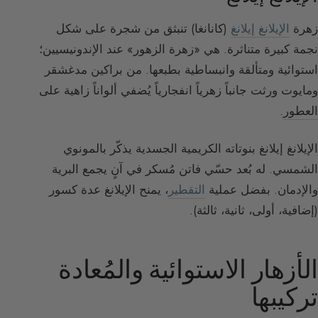
زهرة
الإيلانغ إيلانغ
(كانانغا) تنبثق من شجرة على شكل
نجمة كبيرة متناثرة. هي «زهرة الزهور» عند الإندونيسيين؛
استوائية ومتألقة وانبساطية بطبعها. من براكين مدغشقر
ومايوت ورثت جانباً زهرياً انفجارياً يُضفي ألواناً زاهية على
العطور
.
الإيلانغ إيلانغ بنوتاته الكريمية الجسدية يذكّر بالمونوي
الشمسي. له بُعد حسّي فاتن مُسكر في آنٍ يجمع البرية
والإدمان. بفضل عملية
التقطير
، يمنح الإيلانغ عدة كسور
(إضافية، أولى، ثانية، ثالثة).
الأزهار الاستوائية والمُعادة
تركيبها