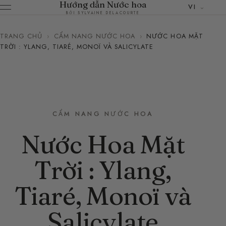
Hướng dẫn Nước hoa
VI
BỞI SYLVAINE DELACOURTE
TRANG CHỦ
›
CẨM NANG NƯỚC HOA
›
NƯỚC HOA MẶT
TRỜI : YLANG, TIARÉ, MONOÏ VÀ SALICYLATE
CẨM NANG NƯỚC HOA
Nước Hoa Mặt
Trời : Ylang,
Tiaré, Monoï và
Salicylate