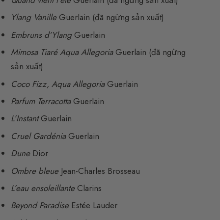
Quand vient l’été
Guerlain (đã ngừng sản xuất)
Ylang Vanille
Guerlain (đã ngừng sản xuất)
Embruns d’Ylang
Guerlain
Mimosa Tiaré Aqua Allegoria
Guerlain (đã ngừng
sản xuất)
Coco Fizz, Aqua Allegoria
Guerlain
Parfum Terracotta
Guerlain
L’Instant
Guerlain
Cruel Gardénia
Guerlain
Dune
Dior
Ombre bleue
Jean-Charles Brosseau
L’eau ensoleillante
Clarins
Beyond Paradise
Estée Lauder