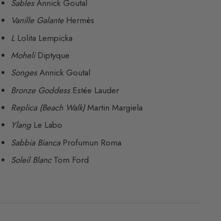
Sables
Annick Goutal
Vanille Galante
Hermès
L
Lolita Lempicka
Moheli
Diptyque
Songes
Annick Goutal
Bronze Goddess
Estée Lauder
Replica (Beach Walk)
Martin Margiela
Ylang
Le Labo
Sabbia Bianca
Profumun Roma
Soleil Blanc
Tom Ford