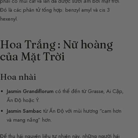
phải có mùi cát và làn da được sưởi ấm bởi mặt trời.
Đó là các phân tử tổng hợp: benzyl amyl và cis 3
hexenyl.
Hoa Trắng : Nữ hoàng
của Mặt Trời
Hoa nhài
Jasmin Grandiflorum
có thể đến từ Grasse, Ai Cập,
Ấn Độ hoặc Ý.
Jasmin Sambac
từ Ấn Độ với mùi hương “cam hơn
và mang nắng” hơn.
Để thu hái nguyên liệu tự nhiên này, những người hái