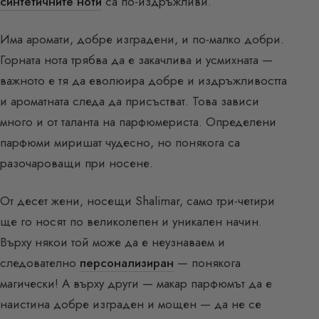
синтетичните ноти
са по-издръжливи.
Има аромати, добре изградени, и по-малко добри.
Горната нота трябва да е закачлива и усмихната —
важното е тя да еволюира добре и издръжливостта
и ароматната следа да присъстват. Това зависи
много и от таланта на парфюмериста. Определени
парфюми миришат чудесно, но понякога са
разочароващи при носене.
От десет жени, носещи Shalimar, само три-четири
ще го носят по великолепен и уникален начин.
Върху някои той може да е неузнаваем и
следователно
персонализиран
— понякога
магически! А върху други — макар парфюмът да е
наистина добре изграден и мощен — да не се