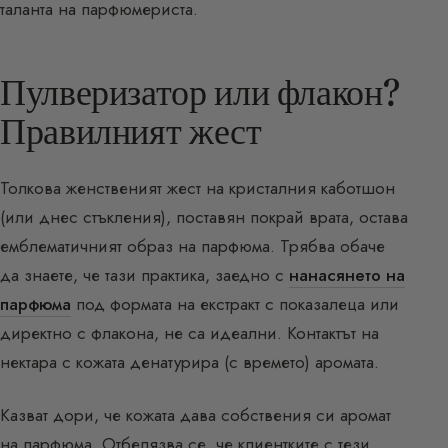
таланта на парфюмериста.
Пулверизатор или флакон?
Правилният жест
Толкова женственият жест на кристалния каботшон
(или днес стъкления), поставян покрай врата, остава
емблематичният образ на парфюма. Трябва обаче
да знаете, че тази практика, заедно с
нанасянето на
парфюма
под формата на екстракт с показалеца или
директно с флакона, не са идеални. Контактът на
нектара с кожата денатурира (с времето) аромата.
Казват дори, че кожата дава собствения си аромат
на парфюма. Отбелязва се, че клиентките с тези