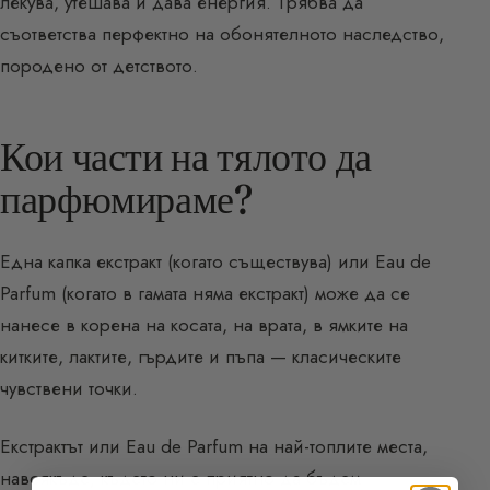
лекува, утешава и дава енергия. Трябва да
съответства перфектно на обонятелното наследство,
породено от детството.
Кои части на тялото да
парфюмираме?
Една капка екстракт (когато съществува) или Eau de
Parfum (когато в гамата няма екстракт) може да се
нанесе в корена на косата, на врата, в ямките на
китките, лактите, гърдите и пъпа — класическите
чувствени точки.
Екстрактът или Eau de Parfum на най-топлите места,
навсякъде, където ни е приятно да бъдем