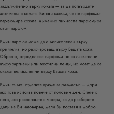
задължително върху кожата — за да потвърдите
алхимията с кожата. Винаги казвам, че не парфюмът
парфюмира кожата, а именно личността парфюмира
своя парфюм.
Един парфюм може да е великолепен върху
приятелка, но разочароващ върху Вашата кожа.
Обратно, определени парфюми не са ласкателни
върху хартиени или текстилни ленти, но могат да се
окажат великолепни върху Вашата кожа.
Един съвет: отделете време за размисъл — дори
ако това изисква повече от половин ден. Спете с
него, ако разполагате с мостра, за да разберете
дали не Ви натоварва, дали Ви поставя в добро