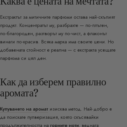
Каква е цената на мечтата?
Екстрактът за митичните парфюми остава най-скъпият
продукт. Концентратът му, разбрахте — по-плътен,
по-благороден, разтворът му по-чист, а флаконът
винаги по-красив. Всяка марка има своите цени. Но
добавената стойност е реална — с екстракта усещате
парфюма си цял ден.
Как да изберем правилно
аромата?
Купуването на аромат
изисква метод. Най-добро е
да поискате пулверизация, която скъсявайки
продължителността на
горните ноти
, веднага