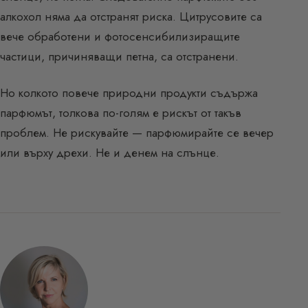
алкохол няма да отстранят риска. Цитрусовите са
вече обработени и фотосенсибилизиращите
частици, причиняващи петна, са отстранени.
Но колкото повече природни продукти съдържа
парфюмът, толкова по-голям е рискът от такъв
проблем. Не рискувайте — парфюмирайте се вечер
или върху дрехи. Не и денем на слънце.