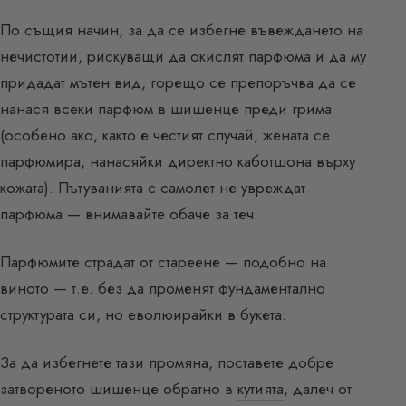
По същия начин, за да се избегне въвеждането на
нечистотии, рискуващи да окислят парфюма и да му
придадат мътен вид, горещо се препоръчва да се
нанася всеки парфюм в шишенце преди грима
(особено ако, както е честият случай, жената се
парфюмира, нанасяйки директно каботшона върху
кожата). Пътуванията с самолет не увреждат
парфюма — внимавайте обаче за теч.
Парфюмите страдат от стареене — подобно на
виното — т.е. без да променят фундаментално
структурата си, но еволюирайки в букета.
За да избегнете тази промяна, поставете добре
затвореното шишенце обратно в
кутията
, далеч от