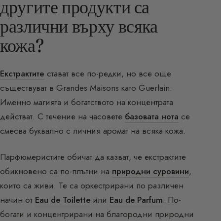
другите продукти са
различни върху всяка
кожа?
Екстрактите
стават все по-редки, но все още
съществуват в Grandes Maisons като Guerlain.
Именно магията и богатството на концентрата
действат. С течение на часовете
базовата нота
се
смесва буквално с личния аромат на всяка кожа.
Парфюмеристите обичат да казват, че екстрактите
обикновено са по-плътни на
природни суровини
,
които са живи. Те са оркестрирани по различен
начин от
Eau de Toilette
или
Eau de Parfum
. По-
богати и концентрирани на благородни природни