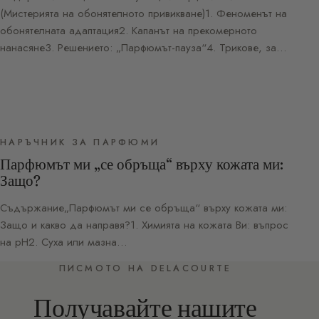
(Мистерията на обонятелното привикване)1. Феноменът на
обонятелната адаптация2. Капанът на прекомерното
нанасяне3. Решението: „Парфюмът-пауза“4. Трикове, за…
НАРЪЧНИК ЗА ПАРФЮМИ
Парфюмът ми „се обръща“ върху кожата ми:
Защо?
Съдържание„Парфюмът ми се обръща“ върху кожата ми:
Защо и какво да направя?1. Химията на кожата Ви: въпрос
на pH2. Суха или мазна…
ПИСМОТО НА DELACOURTE
Получавайте нашите