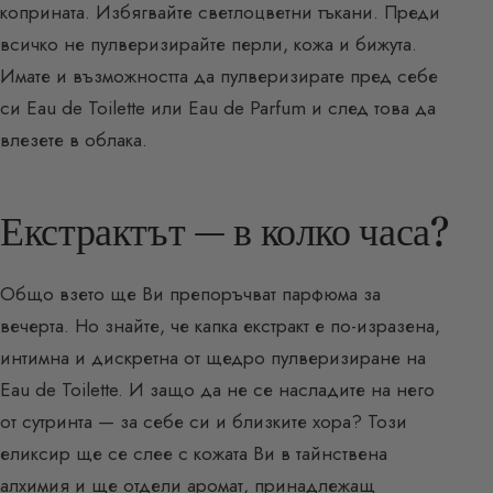
коприната. Избягвайте светлоцветни тъкани. Преди
всичко не пулверизирайте перли, кожа и бижута.
Имате и възможността да пулверизирате пред себе
си Eau de Toilette или Eau de Parfum и след това да
влезете в облака.
Екстрактът — в колко часа?
Общо взето ще Ви препоръчват парфюма за
вечерта. Но знайте, че капка екстракт е по-изразена,
интимна и дискретна от щедро пулверизиране на
Eau de Toilette. И защо да не се насладите на него
от сутринта — за себе си и близките хора? Този
еликсир ще се слее с кожата Ви в тайнствена
алхимия и ще отдели аромат, принадлежащ