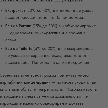
Екстрактът
(20% до 40%) е интимен и се усеща
само от носещия го или от близките хора.
Eau de Parfum
(15% до 30%) е добър компромис
— едновременно издръжлив и с ароматна
следа.
Eau de Toilette
(6% до 20%) е по-екстровертен,
по-усещан от хората в следата, отколкото от
самата особа. Понякога по-малко издръжлив.
Забелязвате, че всеки продукт притежава много
вариабилни
концентрации
— понякога сходни, тъй
като в тази област няма регулация. Издръжливостта
и ароматната следа за мен са доказателство, че
парфюмът е идеално оркестриран и доказват