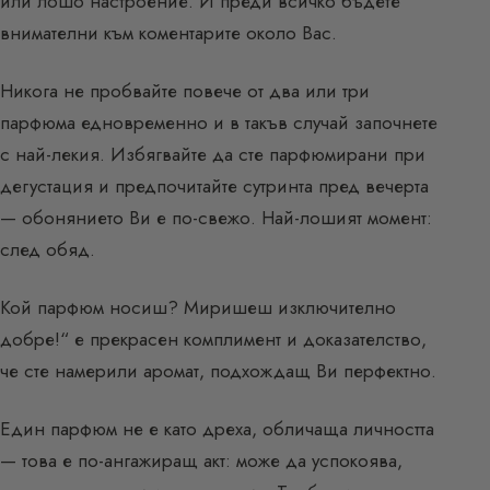
или лошо настроение. И преди всичко бъдете
внимателни към коментарите около Вас.
Никога не пробвайте повече от два или три
парфюма едновременно и в такъв случай започнете
с най-лекия. Избягвайте да сте парфюмирани при
дегустация и предпочитайте сутринта пред вечерта
— обонянието Ви е по-свежо. Най-лошият момент:
след обяд.
Кой парфюм носиш? Миришеш изключително
добре!“ е прекрасен комплимент и доказателство,
че сте намерили аромат, подхождащ Ви перфектно.
Един парфюм не е като дреха, обличаща личността
— това е по-ангажиращ акт: може да успокоява,