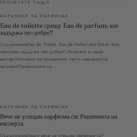
ПРОЧЕТЕТЕ СЪЩО
НАРЪЧНИК ЗА ПАРФЮМИ
Eau de toilette срещу Eau de parfum: кое
задържа по-добре?
СъдържаниеEau de Toilette, Eau de Parfum или Extrait: Кое
наистина задържа най-добре? Истината от един
експертИлюзията на процентите: често маркетингов
аргументПаметниците на…
НАРЪЧНИК ЗА ПАРФЮМИ
Вече не усещам парфюма си: Решенията на
експерта
СъдържаниеЗащо вече не усещам парфюма си?