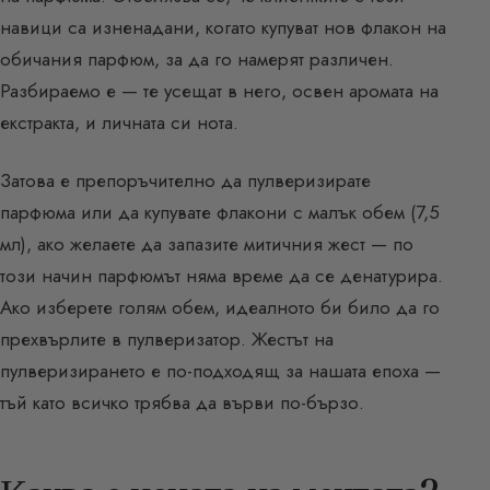
навици са изненадани, когато купуват нов флакон на
обичания парфюм, за да го намерят различен.
Разбираемо е — те усещат в него, освен аромата на
екстракта, и личната си нота.
Затова е препоръчително да пулверизирате
парфюма или да купувате флакони с малък обем (7,5
мл), ако желаете да запазите митичния жест — по
този начин парфюмът няма време да се денатурира.
Ако изберете голям обем, идеалното би било да го
прехвърлите в пулверизатор. Жестът на
пулверизирането е по-подходящ за нашата епоха —
тъй като всичко трябва да върви по-бързо.