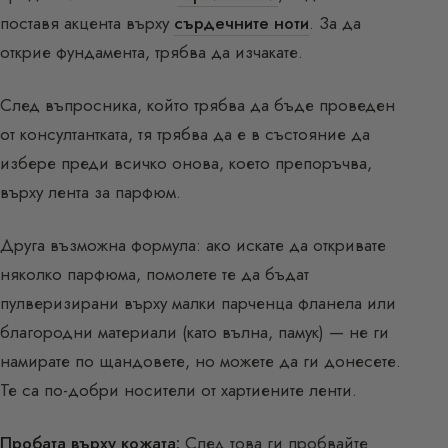
поставя акцента върху
сърдечните ноти
. За да
открие фундамента, трябва да изчакате.
След въпросника, който трябва да бъде проведен
от консултантката, тя трябва да е в състояние да
избере преди всичко онова, което препоръчва,
върху лента за парфюм.
Друга възможна формула: ако искате да откривате
няколко парфюма, помолете те да бъдат
пулверизирани върху малки парченца фланела или
благородни материали (като вълна, памук) — не ги
намирате по щандовете, но можете да ги донесете.
Те са по-добри носители от хартиените ленти.
Пробата върху кожата:
След това ги пробвайте