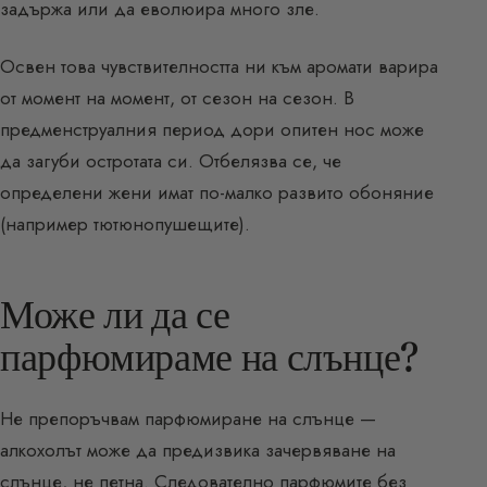
задържа или да еволюира много зле.
Освен това чувствителността ни към аромати варира
от момент на момент, от сезон на сезон. В
предменструалния период дори опитен нос може
да загуби остротата си. Отбелязва се, че
определени жени имат по-малко развито обоняние
(например тютюнопушещите).
Може ли да се
парфюмираме на слънце?
Не препоръчвам парфюмиране на слънце —
алкохолът може да предизвика зачервяване на
слънце, не петна. Следователно парфюмите без