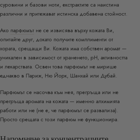
суровини и базови ноти, екстрактите са наистина
различни и притежават истинска добавена стойност.
Ако
парфюмът
не се извисява върху кожата Ви,
опитайте друг, докато получите комплименти от
хората, срещащи Ви. Кожата има собствен аромат —
уникален в зависимост от храненето, рН, активността
и лекарствата. Освен това парфюмът не мирише
еднакво в Париж, Ню Йорк, Шанхай или Дубай.
Парфюмът се насочва към нея, прегръща или не
прегръща аромата на кожата — именно алхимията
работи или не (не е, че парфюмът се развализа).
Просто срещата с този парфюм не функционира.
Напомняне за концентрациите