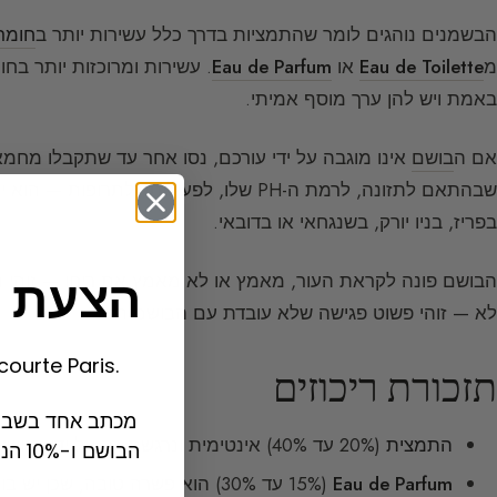
הבשמנים נוהגים לומר שהתמציות בדרך כלל עשירות יותר ב
חומר
מ
Eau de Toilette
או
Eau de Parfum
. עשירות ומרוכזות יותר בחו
באמת ויש להן ערך מוסף אמיתי.
אם ה
בושם
אינו מוגבה על ידי עורכם, נסו אחר עד שתקבלו מחמאו
שבהתאם לתזונה, לרמת ה-PH שלו, לפעילותו ול
בפריז, בניו יורק, בשנגחאי או בדובאי.
הצעת 
הבושם פונה לקראת העור, מאמץ או לא מאמץ את ריחו — זוהי 
לא — זוהי פשוט פגישה שלא עובדת עם הבושם הזה.
הצטרף לקהילת te Paris
תזכורת ריכוזים
מכתב אחד בשבוע
התמצית
(20% עד 40%) אינטימית ונרגשת רק על ידי הנושא אותה או אנשים קרובים.
הבוש
Eau de Parfum
(15% עד 30%) הוא פשרה טובה, שכן יש בו גם חוסן וגם שובל.