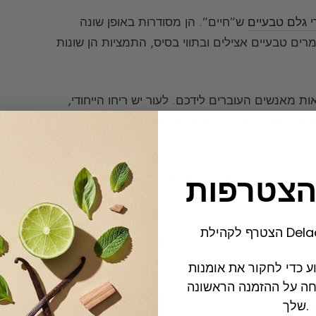
י גלם טבעיים
ש”חיים”. הן מסודרות באופן שונה
מרים טבעיים אצילים ובתווי בסיס, התמציות הן שונות
ת מאנשים העוברים לידכם. לעור יש ריחו הייחודי,
תרופות — הוא ייחודי. יתר על כן, לא מריחים את בשמינו באופן זהה
הצטרפות
האלכימיה שפועלת או לא (לא שהבושם “מתהפך”).
Delacour.
 כדי לחקור את אומנות
ם ו-10% הנחה על ההזמנה הראשונה
שלך.