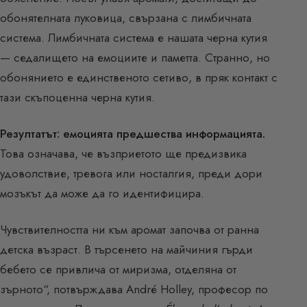
обонятелната луковица, свързана с лимбичната
система. Лимбичната система е нашата черна кутия
— седалището на емоциите и паметта. Странно, но
обонянието е единственото сетиво, в пряк контакт с
тази скъпоценна черна кутия.
Резултатът: емоцията предшества информацията.
Това означава, че възприетото ще предизвика
удоволствие, тревога или носталгия, преди дори
мозъкът да може да го идентифицира.
Чувствителността ни към аромат започва от ранна
детска възраст. В търсенето на майчиния гърди
бебето се привлича от миризма, отделяна от
зърното“, потвърждава André Holley, професор по