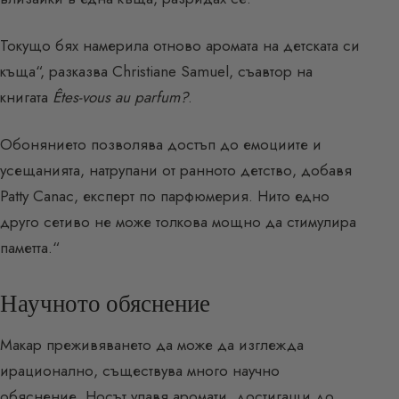
Токущо бях намерила отново аромата на детската си
къща“, разказва Christiane Samuel, съавтор на
книгата
Êtes-vous au parfum?
.
Обонянието позволява достъп до емоциите и
усещанията, натрупани от ранното детство, добавя
Patty Canac, експерт по парфюмерия. Нито едно
друго сетиво не може толкова мощно да стимулира
паметта.“
Научното обяснение
Макар преживяването да може да изглежда
ирационално, съществува много научно
обяснение. Носът улавя аромати, достигащи до