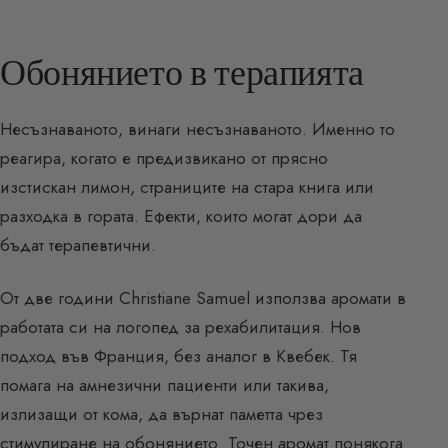
Обонянието в терапията
Несъзнаваното, винаги несъзнаваното. Именно то
реагира, когато е предизвикано от прясно
изстискан лимон, страниците на стара книга или
разходка в гората. Ефекти, които могат дори да
бъдат терапевтични.
От две години Christiane Samuel използва аромати в
работата си на логопед за рехабилитация. Нов
подход във Франция, без аналог в Квебек. Тя
помага на амнезични пациенти или такива,
излизащи от кома, да върнат паметта чрез
стимулиране на обонянието. Точен аромат понякога