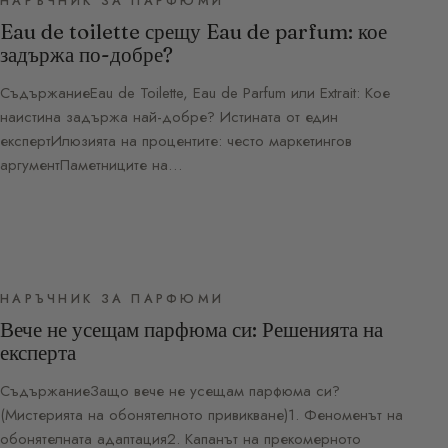
НАРЪЧНИК ЗА ПАРФЮМИ
Eau de toilette срещу Eau de parfum: кое
задържа по-добре?
СъдържаниеEau de Toilette, Eau de Parfum или Extrait: Кое
наистина задържа най-добре? Истината от един
експертИлюзията на процентите: често маркетингов
аргументПаметниците на…
НАРЪЧНИК ЗА ПАРФЮМИ
Вече не усещам парфюма си: Решенията на
експерта
СъдържаниеЗащо вече не усещам парфюма си?
(Мистерията на обонятелното привикване)1. Феноменът на
обонятелната адаптация2. Капанът на прекомерното