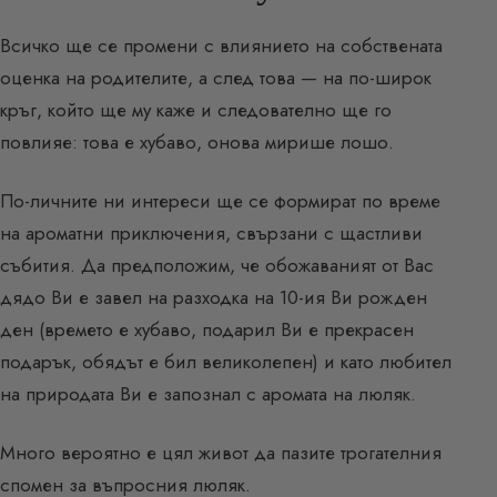
Всичко ще се промени с влиянието на собствената
оценка на родителите, а след това — на по-широк
кръг, който ще му каже и следователно ще го
повлияе: това е хубаво, онова мирише лошо.
По-личните ни интереси ще се формират по време
на ароматни приключения, свързани с щастливи
събития. Да предположим, че обожаваният от Вас
дядо Ви е завел на разходка на 10-ия Ви рожден
ден (времето е хубаво, подарил Ви е прекрасен
подарък, обядът е бил великолепен) и като любител
на природата Ви е запознал с аромата на люляк.
Много вероятно е цял живот да пазите трогателния
спомен за въпросния люляк.