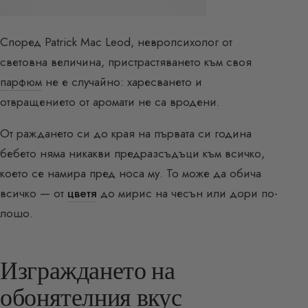
Според Patrick Mac Leod, невропсихолог от
световна величина, пристрастяването към своя
парфюм
не е случайно: харесването и
отвращението от аромати не са вродени.
От раждането си до края на първата си година
бебето няма никакви предразсъдъци към всичко,
което се намира пред носа му. То може да обича
всичко — от
цветя
до мирис на чесън или дори по-
лошо.
Изграждането на
обонятелния вкус