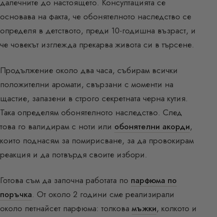
далечните до настоящето. Консултацията се
основава на факта, че обонятелното наследство се
определя в детството, преди 10-годишна възраст, и
че човекът изглежда прекарва живота си в търсене.
Продължение около два часа, събирам всички
положителни аромати, свързани с моменти на
щастие, запазени в строго секретната черна кутия.
Така определям обонятелното наследство. След
това го валидирам с ноти или
обонятелни акорди
,
които поднасям за помирисване, за да провокирам
реакция и да потвърдя своите избори.
Готова съм да започна работата по
парфюма по
поръчка
. От около 2 години сме реализирали
около петнайсет парфюма: толкова
мъжки
, колкото и