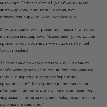
анализира Christiane Samuel. Да обичаш някого,
чиято миризма не понасяш, е всъщност
изключително трудно, дори невъзможно.
Можем да свикнем с грозен физически вид, но не
и с натрапчива миризма. Можем евентуално да сме
приятели, но любовници — не“, добавя Samuel
Socquet-Juglard.
За парфюма е по-малко категорично — любимата
особа може просто да го смени. Ако предизвиква
гадене, интересно е да се разбере защо —
продължава той. Като проследи собствената си
обонятелна история, може да се открие например,
че розата напомня за сварлива баба, от която са се
страхували в детството.“