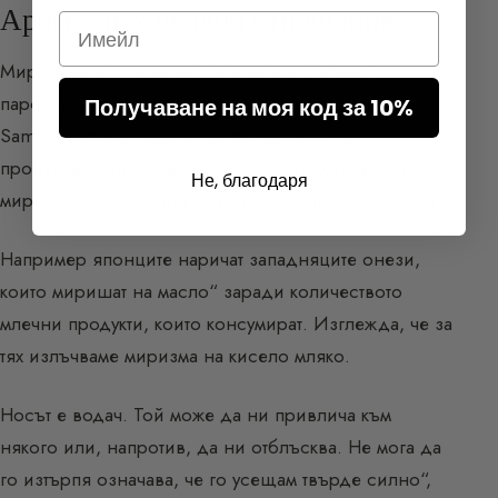
Аромат и социални отношения
Email
Миризмата е свързана с интимното, докато
парфюмът е свързан с социалното“, подчертава
Получаване на моя код за 10%
Samuel Socquet-Juglard, автор на различни
произведения за парфюма. Но понякога телесните
Не, благодаря
миризми са свързани с културата и цивилизацията.
Например японците наричат западняците онези,
които миришат на масло“ заради количеството
млечни продукти, които консумират. Изглежда, че за
тях излъчваме миризма на кисело мляко.
Носът е водач. Той може да ни привлича към
някого или, напротив, да ни отблъсква. Не мога да
го изтърпя означава, че го усещам твърде силно“,