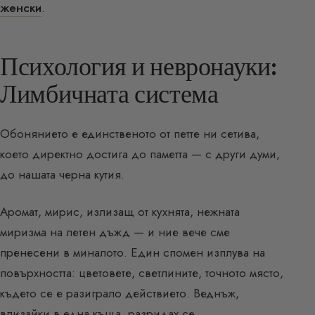
женски
.
Психология и невронауки:
Лимбичната система
Обонянието е единственото от петте ни сетива,
което директно достига до паметта — с други думи,
до нашата черна кутия.
Аромат, мирис, излизащ от кухнята, нежната
миризма на летен дъжд — и ние вече сме
пренесени в миналото. Един спомен изплува на
повърхността: цветовете, светлините, точното място,
където се е разиграло действието. Веднъж,
влизайки в една къща, разридах се.