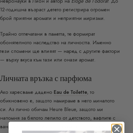
невронауки в Лион и автор на
Éloge de l’odorat
. До
12-годишна възраст детето регистрира огромен
брой приятни аромати и неприятни миризми.
Трайно отпечатани в паметта, те формират
обонятелното наследство на личността. Именно
тези спомени ще влияят — наред с другите фактори
— върху вкуса към тази или онази аромат.
Личната връзка с парфюма
Ако харесваме дадено
Eau de Toilette
, то
обикновено е, защото намираме в него миналото
си. Аз лично обичам Heure Bleue, защото ми
напомня за бялото лепило от детството, вафлите с
ванилия и червилата, които крадях от майка ми.