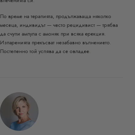
влеченията си.
По време на терапията, продължаваща няколко
месеца, индивидът — често рецидивист — трябва
да счупи ампула с амоняк при всяка ерекция.
Изпаренията прекъсват незабавно вълнението.
Постепенно той успява да се овладее.