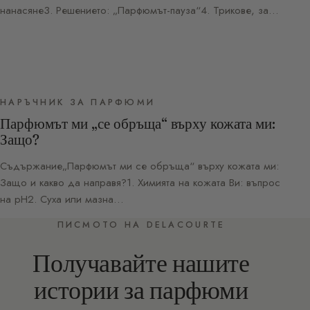
нанасяне3. Решението: „Парфюмът-пауза“4. Трикове, за…
НАРЪЧНИК ЗА ПАРФЮМИ
Парфюмът ми „се обръща“ върху кожата ми:
Защо?
Съдържание„Парфюмът ми се обръща“ върху кожата ми:
Защо и какво да направя?1. Химията на кожата Ви: въпрос
на pH2. Суха или мазна…
ПИСМОТО НА DELACOURTE
Получавайте нашите
истории за парфюми